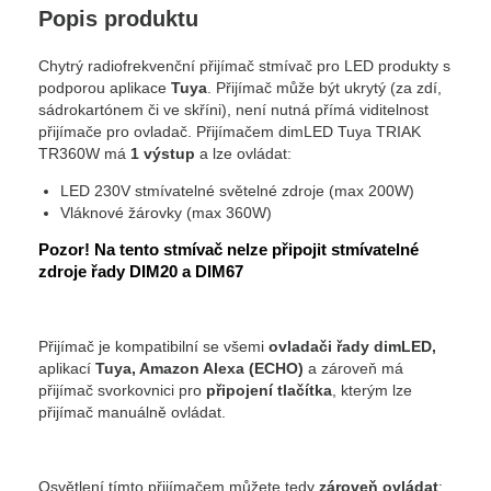
Popis produktu
Chytrý radiofrekvenční přijímač stmívač pro LED produkty s
podporou aplikace
Tuya
. Přijímač může být ukrytý (za zdí,
sádrokartónem či ve skříni), není nutná přímá viditelnost
přijímače pro ovladač. Přijímačem dimLED Tuya TRIAK
TR360W má
1 výstup
a lze ovládat:
LED 230V stmívatelné světelné zdroje (max 200W)
Vláknové žárovky (max 360W)
Pozor! Na tento stmívač nelze připojit stmívatelné
zdroje řady DIM20 a DIM67
Přijímač je kompatibilní se všemi
ovladači řady dimLED,
aplikací
Tuya, Amazon Alexa (ECHO)
a zároveň má
přijímač svorkovnici pro
připojení tlačítka
, kterým lze
přijímač manuálně ovládat.
Osvětlení tímto přijímačem můžete tedy
zároveň ovládat
: