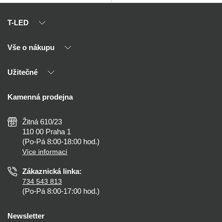
T-LED
Vše o nákupu
O nás
Naši partneři
Užitečné
Výhody T-LED
Kontakty
Doprava a platba
Kalkulačky
Kamenná prodejna
Reklamace a vrácení
Montáž
Tipy, rady a instalace
Všeobecné obchodní podmínky
Nejčastější dotazy
Žitná 610/23
Zásady ochrany soukromí
Než koupíte
110 00 Praha 1
Nastavení cookies
(Po-Pá 8:00-18:00 hod.)
Osvětlení dle místnosti
Více informací
Prohlášení o přístupnosti
Zákaznická linka:
734 543 813
(Po-Pá 8:00-17:00 hod.)
Newsletter