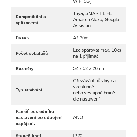
WIFI 5G)
Tuya, SMART LIFE,
Kompatibilní s
Amazon Alexa, Google
aplikacemi
Assistant
Až 30m
Dosah
Lze spárovat max. 10ks
Počet ovladačů
na 1 přijímač
52 x 52 x 26mm
Rozměry
Ořezávání půlvlny na
vzestupné
Typ stmívání
nebo sestupné hraně
dle nastavení
Paměť posledního
ANO
nastavení po odpojení
napájení:
IP20
Stupeň krytí: