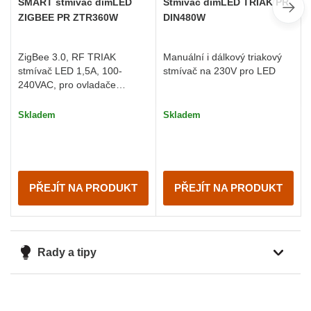
SMART stmívač dimLED
Stmívač dimLED TRIAK PR
ZIGBEE PR ZTR360W
DIN480W
ZigBee 3.0, RF TRIAK
Manuální i dálkový triakový
stmívač LED 1,5A, 100-
stmívač na 230V pro LED
240VAC, pro ovladače
dimLED
Skladem
Skladem
PŘEJÍT NA PRODUKT
PŘEJÍT NA PRODUKT
Rady a tipy