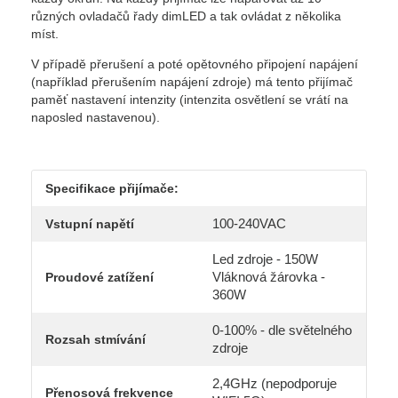
různých ovladačů řady dimLED a tak ovládat z několika
míst.
V případě přerušení a poté opětovného připojení napájení
(například přerušením napájení zdroje) má tento přijímač
paměť nastavení intenzity (intenzita osvětlení se vrátí na
naposled nastavenou).
Specifikace přijímače:
100-240VAC
Vstupní napětí
Led zdroje - 150W
Vláknová žárovka -
Proudové zatížení
360W
0-100% - dle světelného
Rozsah stmívání
zdroje
2,4GHz (nepodporuje
Přenosová frekvence