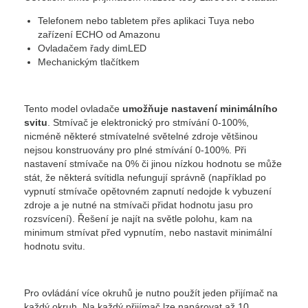
Telefonem nebo tabletem přes aplikaci Tuya nebo
zařízení ECHO od Amazonu
Ovladačem řady dimLED
Mechanickým tlačítkem
Tento model ovladače
umožňuje nastavení minimálního
svitu
. Stmívač je elektronický pro stmívání 0-100%,
nicméně některé stmívatelné světelné zdroje většinou
nejsou konstruovány pro plné stmívání 0-100%. Při
nastavení stmívače na 0% či jinou nízkou hodnotu se může
stát, že některá svítidla nefungují správně (například po
vypnutí stmívače opětovném zapnutí nedojde k vybuzení
zdroje a je nutné na stmívači přidat hodnotu jasu pro
rozsvícení). Řešení je najít na světle polohu, kam na
minimum stmívat před vypnutím, nebo nastavit minimální
hodnotu svitu.
Pro ovládání více okruhů je nutno použít jeden přijímač na
každý okruh. Na každý přijímač lze napárovat až 10