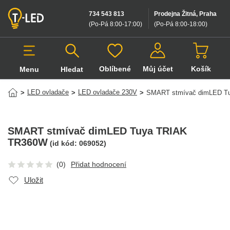
734 543 813
Prodejna Žitná, Praha
(Po-Pá 8:00-17:00
)
(Po-Pá 8:00-18:00
)
Oblíbené
Můj účet
Košík
Menu
Hledat
Hledat v produktech
LED ovladače
LED ovladače 230V
>
>
>
SMART stmívač dimLED T
SMART stmívač dimLED Tuya TRIAK
TR360W
(id kód:
069052
)
(0)
Přidat hodnocení
Uložit