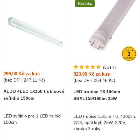
Novinka
(5.0)
3x
299,00 Kč
za kus
320,00 Kč
za kus
(bez DPH
247,11 Kč
)
(bez DPH
264,46 Kč
)
ALDO 4LED 1X150 trubicové
LED trubice T8 150cm
svítidlo 150cm
SBAL150/160lm 25W
LED svítidlo pro 1 LED trubici
LED trubice 150cm T8, 4300lm,
150cm
G13, opál kryt, 25W, 220V,
záruka 3 roky