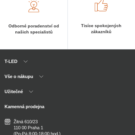
Tisíce spokojených
Odborné poradenství od
zákazníků
našich specialistů
T-LED
Vše o nákupu
O nás
Naši partneři
Užitečné
Výhody T-LED
Kontakty
Doprava a platba
Kalkulačky
Kamenná prodejna
Reklamace a vrácení
Montáž
Tipy, rady a instalace
Všeobecné obchodní podmínky
Nejčastější dotazy
Žitná 610/23
Zásady ochrany soukromí
Než koupíte
110 00 Praha 1
Nastavení cookies
(Po-Pá 8:00-18:00 hod.)
Osvětlení dle místnosti