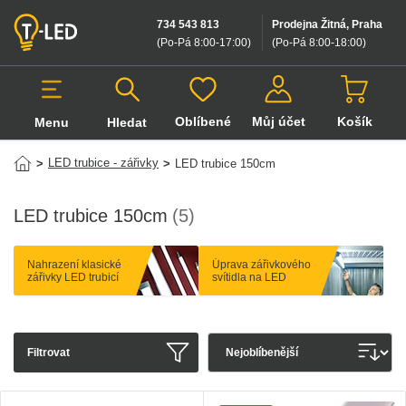
734 543 813
Prodejna Žitná, Praha
(Po-Pá 8:00-17:00
)
(Po-Pá 8:00-18:00
)
Oblíbené
Můj účet
Košík
Menu
Hledat
Hledat v produktech
LED trubice - zářivky
>
>
LED trubice 150cm
LED trubice 150cm
(5)
Nahrazení klasické
Úprava zářivkového
zářivky LED trubicí
svítidla na LED
Filtrovat