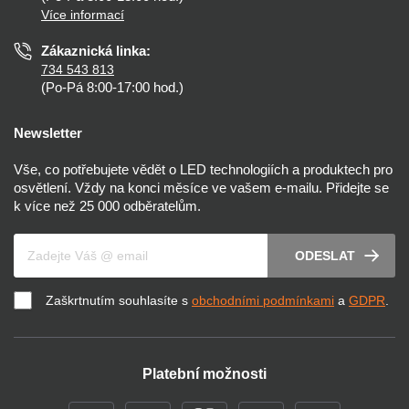
Více informací
Prohlášení o přístupnosti
Zákaznická linka:
734 543 813
(Po-Pá 8:00-17:00 hod.)
Newsletter
Vše, co potřebujete vědět o LED technologiích a produktech pro
osvětlení. Vždy na konci měsíce ve vašem e-mailu. Přidejte se
k více než 25 000 odběratelům.
Váš e-mail
ODESLAT
Zaškrtnutím souhlasíte s
obchodními podmínkami
a
GDPR
.
Platební možnosti