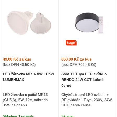
49,00 Kč
za kus
850,00 Kč
za kus
(bez DPH
40,50 Kč
)
(bez DPH
702,48 Kč
)
LED žárovka MR16 5W LU5W
SMART Tuya LED svítidlo
LUMENMAX
RENDO 24W CCT kulaté
černé
LED žárovka s paticí MR16
Chytré stropní LED svítidlo +
(GU5,3), 5W, 12V, náhrada
RF ovládání, Tuya, 230V, 24W,
35W halogenu
CCT, barva černá
Skladem 3 varianty
Skladem