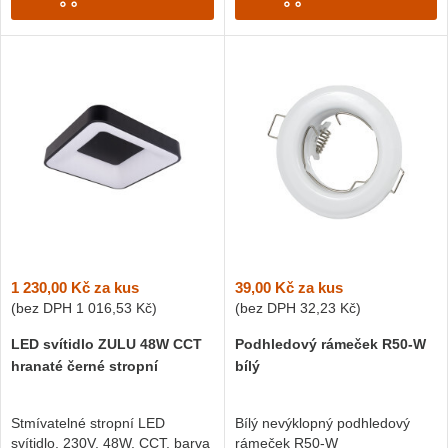
1 230,00 Kč
za kus
39,00 Kč
za kus
(bez DPH
1 016,53 Kč
)
(bez DPH
32,23 Kč
)
LED svítidlo ZULU 48W CCT
Podhledový rámeček R50-W
hranaté černé stropní
bílý
Stmívatelné stropní LED
Bílý nevýklopný podhledový
svítidlo, 230V, 48W, CCT, barva
rámeček R50-W