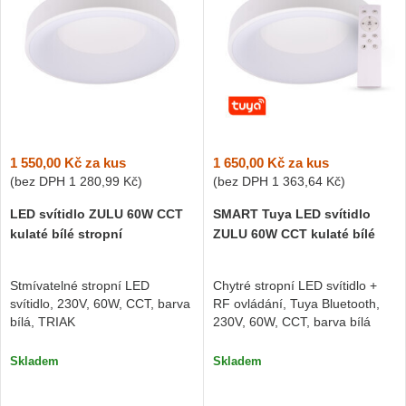
1 550,00 Kč
za kus
1 650,00 Kč
za kus
(bez DPH
1 280,99 Kč
)
(bez DPH
1 363,64 Kč
)
LED svítidlo ZULU 60W CCT
SMART Tuya LED svítidlo
kulaté bílé stropní
ZULU 60W CCT kulaté bílé
Stmívatelné stropní LED
Chytré stropní LED svítidlo +
svítidlo, 230V, 60W, CCT, barva
RF ovládání, Tuya Bluetooth,
bílá, TRIAK
230V, 60W, CCT, barva bílá
Skladem
Skladem