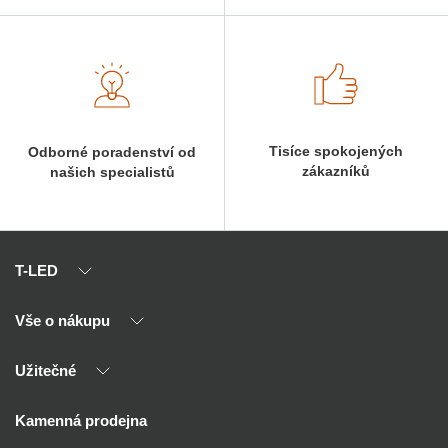
Tisíce spokojených
Odborné poradenství od
zákazníků
našich specialistů
T-LED
Vše o nákupu
O nás
Naši partneři
Užitečné
Výhody T-LED
Kontakty
Doprava a platba
Kalkulačky
Kamenná prodejna
Reklamace a vrácení
Montáž
Tipy, rady a instalace