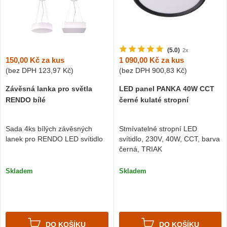
(5.0)
2x
150,00 Kč
za kus
1 090,00 Kč
za kus
(bez DPH
123,97 Kč
)
(bez DPH
900,83 Kč
)
Závěsná lanka pro světla
LED panel PANKA 40W CCT
RENDO bílé
černé kulaté stropní
Sada 4ks bílých závěsných
Stmívatelné stropní LED
lanek pro RENDO LED svítidlo
svítidlo, 230V, 40W, CCT, barva
černá, TRIAK
Skladem
Skladem
DO KOŠÍKU
DO KOŠÍKU