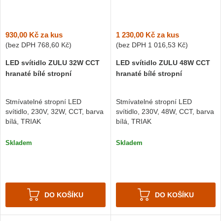
930,00 Kč
za kus
1 230,00 Kč
za kus
(bez DPH
768,60 Kč
)
(bez DPH
1 016,53 Kč
)
LED svítidlo ZULU 32W CCT
LED svítidlo ZULU 48W CCT
hranaté bílé stropní
hranaté bílé stropní
Stmívatelné stropní LED
Stmívatelné stropní LED
svítidlo, 230V, 32W, CCT, barva
svítidlo, 230V, 48W, CCT, barva
bílá, TRIAK
bílá, TRIAK
Skladem
Skladem
DO KOŠÍKU
DO KOŠÍKU