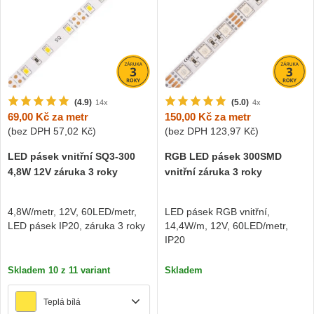
(4.9)
(5.0)
14x
4x
69,00 Kč
za metr
150,00 Kč
za metr
(bez DPH
57,02 Kč
)
(bez DPH
123,97 Kč
)
LED pásek vnitřní SQ3-300
RGB LED pásek 300SMD
4,8W 12V záruka 3 roky
vnitřní záruka 3 roky
4,8W/metr, 12V, 60LED/metr,
LED pásek RGB vnitřní,
LED pásek IP20, záruka 3 roky
14,4W/m, 12V, 60LED/metr,
IP20
Skladem 10 z 11 variant
Skladem
Teplá bílá