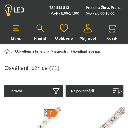
734 543 813
Prodejna Žitná, Praha
(Po-Pá 8:00-17:00
)
(Po-Pá 8:00-18:00
)
Oblíbené
Můj účet
Košík
Menu
Hledat
Hledat v produktech
Osvětlení interiéru
Místnosti
>
>
>
Osvětlení ložnice
Osvětlení ložnice
(71)
Filtrovat