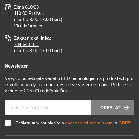
Všeobecné obchodní podmínky
Nejčastější dotazy
Žitná 610/23
Zásady ochrany soukromí
Než koupíte
110 00 Praha 1
Nastavení cookies
(Po-Pá 8:00-18:00 hod.)
Osvětlení dle místnosti
Více informací
Prohlášení o přístupnosti
Zákaznická linka:
734 543 813
(Po-Pá 8:00-17:00 hod.)
Newsletter
Vše, co potřebujete vědět o LED technologiích a produktech pro
osvětlení. Vždy na konci měsíce ve vašem e-mailu. Přidejte se
k více než 25 000 odběratelům.
Váš e-mail
ODESLAT
Zaškrtnutím souhlasíte s
obchodními podmínkami
a
GDPR
.