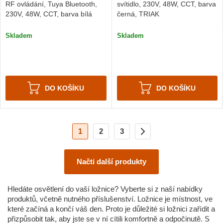
RF ovládání, Tuya Bluetooth,
svítidlo, 230V, 48W, CCT, barva
230V, 48W, CCT, barva bílá
černá, TRIAK
Skladem
Skladem
DO KOŠÍKU
DO KOŠÍKU
1
2
3
Načti další produkty
Hledáte osvětlení do vaší ložnice? Vyberte si z naší nabídky
produktů, včetně nutného příslušenství. Ložnice je místnost, ve
které začíná a končí váš den. Proto je důležité si ložnici zařídit a
přizpůsobit tak, aby jste se v ní cítili komfortně a odpočinutě. S