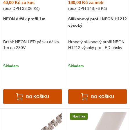
180,00 Kč
za metr
40,00 Kč
za kus
(bez DPH
148,76 Kč
)
(bez DPH
33,06 Kč
)
Silikonový profil NEON H1212
NEON držák profil 1m
vysoký
Hranatý silikonový profil NEON
Držák NEON LED pásku délka
H1212 výsoký pro LED pásky
1m na 230V
Skladem
Skladem
DO KOŠÍKU
DO KOŠÍKU
Novinka