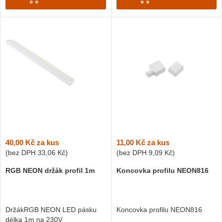
40,00 Kč
za kus
11,00 Kč
za kus
(bez DPH
33,06 Kč
)
(bez DPH
9,09 Kč
)
RGB NEON držák profil 1m
Koncovka profilu NEON816
DržákRGB NEON LED pásku
Koncovka profilu NEON816
délka 1m na 230V