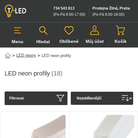
734 543 813
Prodejna Žitná, Praha
(Po-Pá 8:00-17:00
)
(Po-Pá 8:00-18:00
)
Oblíbené
Můj účet
Košík
Menu
Hledat
Hledat v produktech
LED neony
>
>
LED neon profily
LED neon profily
(18)
Filtrovat