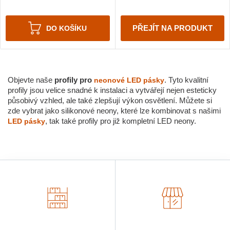
PŘEJÍT NA PRODUKT
DO KOŠÍKU
Objevte naše
profily pro
. Tyto kvalitní
neonové LED pásky
profily jsou velice snadné k instalaci a vytvářejí nejen esteticky
působivý vzhled, ale také zlepšují výkon osvětlení. Můžete si
zde vybrat jako silikonové neony, které lze kombinovat s našimi
, tak také profily pro již kompletní LED neony.
LED pásky