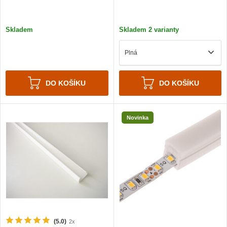
Skladem
Skladem 2 varianty
Plná
DO KOŠÍKU
DO KOŠÍKU
Novinka
(5.0)
2x