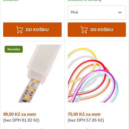
Plná
DO KOŠÍKU
DO KOŠÍKU
Novinka
99,00 Kč
za metr
70,00 Kč
za metr
(bez DPH
81,82 Kč
)
(bez DPH
57,85 Kč
)