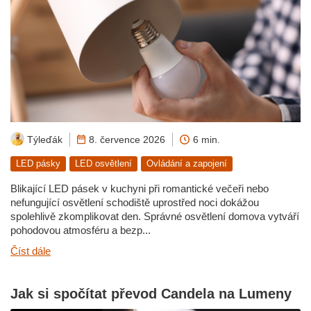
Týleďák
8. července 2026
6 min.
LED pásky
LED osvětlení
Ovládání a zapojení
Blikající LED pásek v kuchyni při romantické večeři nebo
nefungující osvětlení schodiště uprostřed noci dokážou
spolehlivě zkomplikovat den. Správné osvětlení domova vytváří
pohodovou atmosféru a bezp...
Číst dále
Jak si spočítat převod Candela na Lumeny