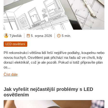
Týleďák
5. srpna 2026
5 min.
LED osvětlení
Při rekonstrukci většina lidí řeší nejdříve podlahy, koupelnu nebo
novou kuchyň. Osvětlení pak přichází na řadu až ve chvíli, kdy
dorazí elektrikář, což je ale pozdě. Pokud si totiž připravíte plán
os...
Číst dále
Jak vyřešit nejčastější problémy s LED
osvětlením