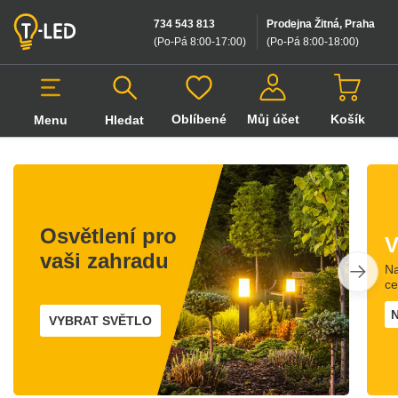
734 543 813
Prodejna Žitná, Praha
(Po-Pá 8:00-17:00
)
(Po-Pá 8:00-18:00
)
Oblíbené
Můj účet
Košík
Menu
Hledat
Hledat v produktech
Osvětlení pro
V
vaši zahradu
Na
c
VYBRAT SVĚTLO