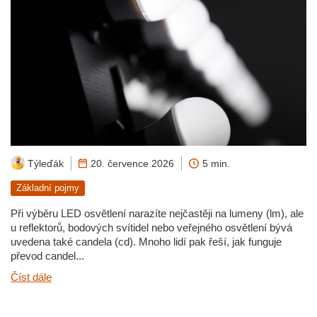
Týleďák
20. července 2026
5 min.
Základní pojmy
Při výběru LED osvětlení narazíte nejčastěji na lumeny (lm), ale
u reflektorů, bodových svítidel nebo veřejného osvětlení bývá
uvedena také candela (cd). Mnoho lidí pak řeší, jak funguje
převod candel...
Číst dále