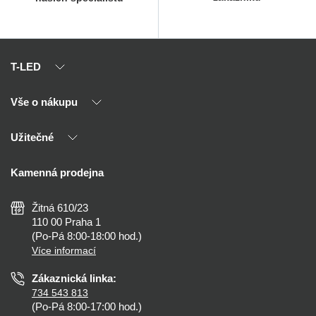
T-LED
Vše o nákupu
O nás
Naši partneři
Užitečné
Výhody T-LED
Kontakty
Doprava a platba
Kalkulačky
Kamenná prodejna
Reklamace a vrácení
Montáž
Tipy, rady a instalace
Všeobecné obchodní podmínky
Nejčastější dotazy
Žitná 610/23
Zásady ochrany soukromí
Než koupíte
110 00 Praha 1
Nastavení cookies
(Po-Pá 8:00-18:00 hod.)
Osvětlení dle místnosti
Více informací
Prohlášení o přístupnosti
Zákaznická linka:
734 543 813
(Po-Pá 8:00-17:00 hod.)