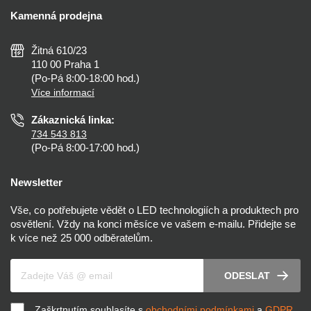
Doprava a platba
Kalkulačky
Kamenná prodejna
Reklamace a vrácení
Montáž
Tipy, rady a instalace
Všeobecné obchodní podmínky
Nejčastější dotazy
Žitná 610/23
Zásady ochrany soukromí
Než koupíte
110 00 Praha 1
Nastavení cookies
(Po-Pá 8:00-18:00 hod.)
Osvětlení dle místnosti
Více informací
Prohlášení o přístupnosti
Zákaznická linka:
734 543 813
(Po-Pá 8:00-17:00 hod.)
Newsletter
Vše, co potřebujete vědět o LED technologiích a produktech pro
osvětlení. Vždy na konci měsíce ve vašem e-mailu. Přidejte se
k více než 25 000 odběratelům.
Váš e-mail
ODESLAT
Zaškrtnutím souhlasíte s
obchodními podmínkami
a
GDPR
.