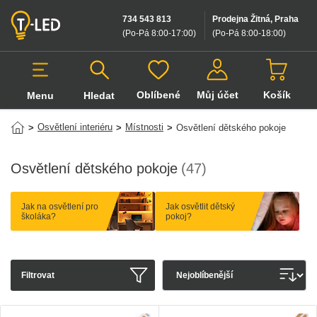
734 543 813
Prodejna Žitná, Praha
(Po-Pá 8:00-17:00
)
(Po-Pá 8:00-18:00
)
Oblíbené
Můj účet
Košík
Menu
Hledat
Hledat v produktech
Osvětlení interiéru
Místnosti
>
>
>
Osvětlení dětského pokoje
Osvětlení dětského pokoje
(47)
Jak na osvětlení pro
Jak osvětlit dětský
školáka?
pokoj?
Filtrovat