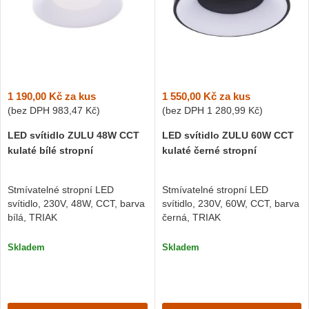
1 190,00 Kč
za kus
1 550,00 Kč
za kus
(bez DPH
983,47 Kč
)
(bez DPH
1 280,99 Kč
)
LED svítidlo ZULU 48W CCT
LED svítidlo ZULU 60W CCT
kulaté bílé stropní
kulaté černé stropní
Stmívatelné stropní LED
Stmívatelné stropní LED
svítidlo, 230V, 48W, CCT, barva
svítidlo, 230V, 60W, CCT, barva
bílá, TRIAK
černá, TRIAK
Skladem
Skladem