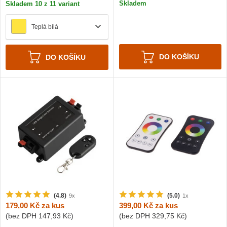
Skladem
Skladem 10 z 11 variant
Teplá bílá
DO KOŠÍKU
DO KOŠÍKU
(4.8)
(5.0)
9x
1x
179,00 Kč
za kus
399,00 Kč
za kus
(bez DPH
147,93 Kč
)
(bez DPH
329,75 Kč
)