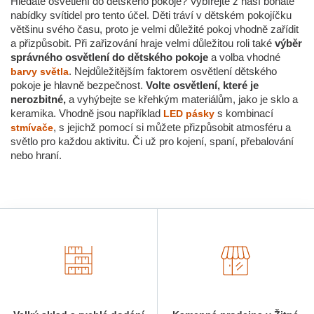
Hledáte osvětlení do dětského pokoje? Vybírejte z naší bohaté
nabídky svítidel pro tento účel. Děti tráví v dětském pokojíčku
většinu svého času, proto je velmi důležité pokoj vhodně zařídit
a přizpůsobit. Při zařizování hraje velmi důležitou roli také
výběr
správného osvětlení do dětského pokoje
a volba vhodné
. Nejdůležitějším faktorem osvětlení dětského
barvy světla
pokoje je hlavně bezpečnost.
Volte osvětlení, které je
nerozbitné,
a vyhýbejte se křehkým materiálům, jako je sklo a
keramika. Vhodně jsou například
s kombinací
LED pásky
, s jejichž pomocí si můžete přizpůsobit atmosféru a
stmívače
světlo pro každou aktivitu. Či už pro kojení, spaní, přebalování
nebo hraní.