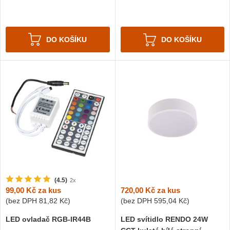
DO KOŠÍKU
DO KOŠÍKU
(4.5)
2x
720,00 Kč
za kus
99,00 Kč
za kus
(bez DPH
595,04 Kč
)
(bez DPH
81,82 Kč
)
LED svítidlo RENDO 24W
LED ovladač RGB-IR44B