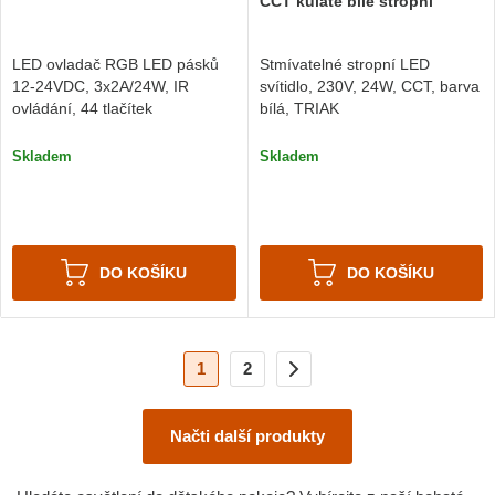
CCT kulaté bílé stropní
Stmívatelné stropní LED
LED ovladač RGB LED pásků
svítidlo, 230V, 24W, CCT, barva
12-24VDC, 3x2A/24W, IR
bílá, TRIAK
ovládání, 44 tlačítek
Skladem
Skladem
DO KOŠÍKU
DO KOŠÍKU
1
2
Načti další produkty