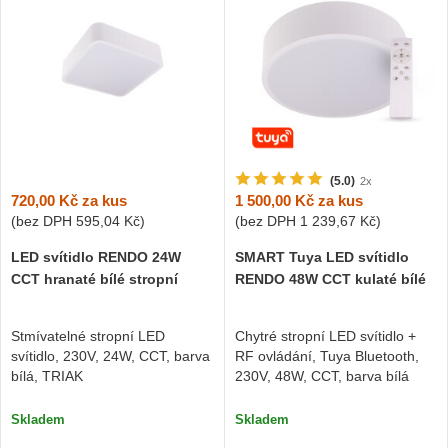
(5.0)
2x
720,00 Kč
za kus
1 500,00 Kč
za kus
(bez DPH
595,04 Kč
)
(bez DPH
1 239,67 Kč
)
LED svítidlo RENDO 24W
SMART Tuya LED svítidlo
CCT hranaté bílé stropní
RENDO 48W CCT kulaté bílé
Stmívatelné stropní LED
Chytré stropní LED svítidlo +
svítidlo, 230V, 24W, CCT, barva
RF ovládání, Tuya Bluetooth,
bílá, TRIAK
230V, 48W, CCT, barva bílá
Skladem
Skladem