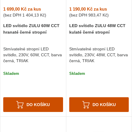
1 699,00 Kč
za kus
1 190,00 Kč
za kus
(bez DPH
1 404,13 Kč
)
(bez DPH
983,47 Kč
)
LED svítidlo ZULU 60W CCT
LED svítidlo ZULU 48W CCT
hranaté černé stropní
kulaté černé stropní
Stmívatelné stropní LED
Stmívatelné stropní LED
svítidlo, 230V, 60W, CCT, barva
svítidlo, 230V, 48W, CCT, barva
černá, TRIAK
černá, TRIAK
Skladem
Skladem
DO KOŠÍKU
DO KOŠÍKU