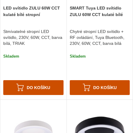
LED svítidlo ZULU 60W CCT
SMART Tuya LED svítidlo
kulaté bílé stropní
ZULU 60W CCT kulaté bílé
Stmívatelné stropní LED
Chytré stropní LED svítidlo +
svítidlo, 230V, 60W, CCT, barva
RF ovládání, Tuya Bluetooth,
bílá, TRIAK
230V, 60W, CCT, barva bílá
Skladem
Skladem
DO KOŠÍKU
DO KOŠÍKU