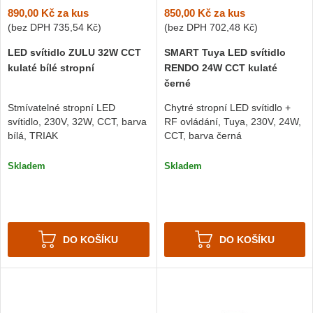
890,00 Kč
za kus
850,00 Kč
za kus
(bez DPH
735,54 Kč
)
(bez DPH
702,48 Kč
)
LED svítidlo ZULU 32W CCT
SMART Tuya LED svítidlo
kulaté bílé stropní
RENDO 24W CCT kulaté
černé
Stmívatelné stropní LED
Chytré stropní LED svítidlo +
svítidlo, 230V, 32W, CCT, barva
RF ovládání, Tuya, 230V, 24W,
bílá, TRIAK
CCT, barva černá
Skladem
Skladem
DO KOŠÍKU
DO KOŠÍKU