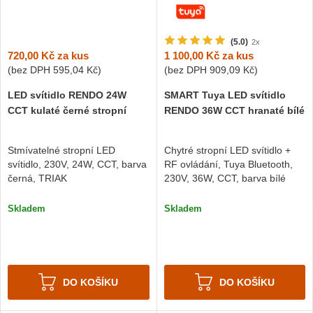
(5.0)
2x
720,00 Kč
za kus
1 100,00 Kč
za kus
(bez DPH
595,04 Kč
)
(bez DPH
909,09 Kč
)
LED svítidlo RENDO 24W
SMART Tuya LED svítidlo
CCT kulaté černé stropní
RENDO 36W CCT hranaté bílé
Stmívatelné stropní LED
Chytré stropní LED svítidlo +
svítidlo, 230V, 24W, CCT, barva
RF ovládání, Tuya Bluetooth,
černá, TRIAK
230V, 36W, CCT, barva bílé
Skladem
Skladem
DO KOŠÍKU
DO KOŠÍKU