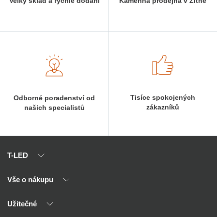
Velký sklad a rychlé dodání
Kamenná prodejna v Žitné
Tisíce spokojených
Odborné poradenství od
zákazníků
našich specialistů
T-LED
Vše o nákupu
O nás
Naši partneři
Užitečné
Výhody T-LED
Kontakty