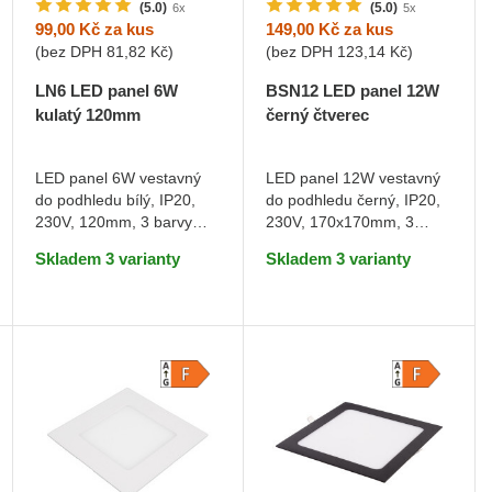
(5.0)
(5.0)
6x
5x
99,00 Kč
za kus
149,00 Kč
za kus
(bez DPH
81,82 Kč
)
(bez DPH
123,14 Kč
)
LN6 LED panel 6W
BSN12 LED panel 12W
kulatý 120mm
černý čtverec
Teplá bílá
Teplá bílá
LED panel 6W vestavný
LED panel 12W vestavný
do podhledu bílý, IP20,
do podhledu černý, IP20,
DO KOŠÍKU
DO KOŠÍKU
230V, 120mm, 3 barvy
230V, 170x170mm, 3
světla
barvy světla
Skladem 3 varianty
Skladem 3 varianty