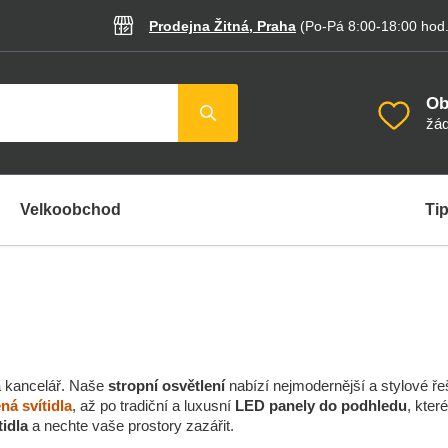
Prodejna Žitná, Praha
(Po-Pá 8:00-18:00
hod
Ob
žád
Velkoobchod
Tip
ba kancelář. Naše
stropní osvětlení
nabízí nejmodernější a stylové ř
ná svítidla
, až po tradiční a luxusní
LED panely do podhledu
, kter
tidla
a nechte vaše prostory zazářit.