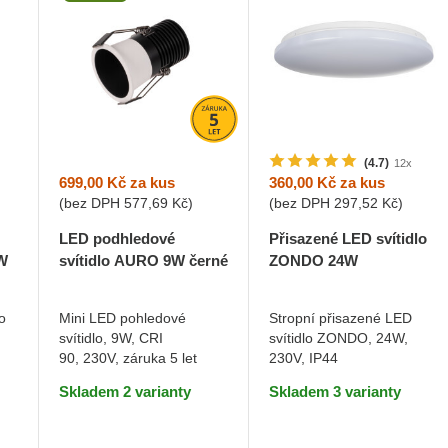
(4.7)
12x
699,00 Kč
za kus
360,00 Kč
za kus
(bez DPH
577,69 Kč
)
(bez DPH
297,52 Kč
)
LED podhledové
Přisazené LED svítidlo
svítidlo AURO 9W černé
W
ZONDO 24W
Teplá bílá
Teplá bílá
Mini LED pohledové
o
Stropní přisazené LED
svítidlo, 9W, CRI
svítidlo ZONDO, 24W,
DO KOŠÍKU
DO KOŠÍKU
90, 230V, záruka 5 let
230V, IP44
Skladem 2 varianty
Skladem 3 varianty