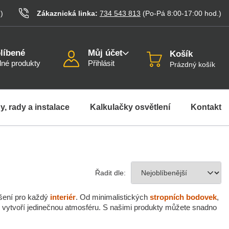
.
)
Zákaznická linka:
734 543 813
(Po-Pá 8:00-17:00
hod.
)
líbené
Můj účet
Košík
né produkty
Přihlásit
Prázdný košík
y, rady a instalace
Kalkulačky osvětlení
Kontakt
Řadit dle:
ešení pro každý
interiér
. Od minimalistických
stropních bodovek
,
é vytvoří jedinečnou atmosféru. S našimi produkty můžete snadno