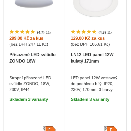
(4.7)
(4.8)
13x
11x
299,00 Kč
za kus
129,00 Kč
za kus
(bez DPH
247,11 Kč
)
(bez DPH
106,61 Kč
)
Přisazené LED svítidlo
LN12 LED panel 12W
ZONDO 18W
kulatý 171mm
Teplá bílá
Teplá bílá
Stropní přisazené LED
LED panel 12W vestavný
svítidlo ZONDO, 18W,
do podhledu bílý, IP20,
DO KOŠÍKU
DO KOŠÍKU
230V, IP44
230V, 170mm, 3 barvy
světla
Skladem 3 varianty
Skladem 3 varianty