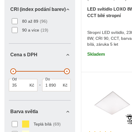
LED svítidlo LOXO 8
CRI (index podání barev)
CCT bílé stropní
CRI (index podání barev)
80 až 89
(96)
90 a více
(19)
Stropní LED svítidlo, 23
8W, CRI 90, CCT, barva
DO KOŠÍKU
bílá, záruka 5 let
Skladem
Cena s DPH
Od
Do
-
Kč
Kč
Barva světla
Barva světla
Teplá bílá
(69)