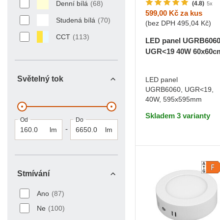
Denní bílá
(68)
(4.8)
5x
599,00 Kč
za kus
Studená bílá
(70)
(bez DPH
495,04 Kč
)
CCT
(113)
LED panel UGRB606
UGR<19 40W 60x60c
Teplá bílá
Světelný tok
LED panel
UGRB6060, UGR<19,
DO KOŠÍKU
40W, 595x595mm
Skladem 3 varianty
Od
Do
-
lm
lm
Stmívání
Stmívání
Ano
(87)
Ne
(100)