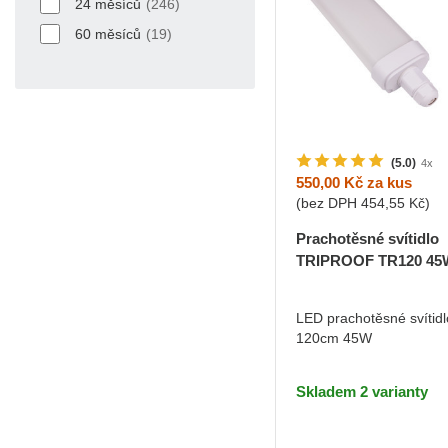
24 měsíců
(246)
60 měsíců
(19)
(5.0)
4x
550,00 Kč
za kus
(bez DPH
454,55 Kč
)
Prachotěsné svítidlo
TRIPROOF TR120 45
Denní bílá
LED prachotěsné svítidl
120cm 45W
DO KOŠÍKU
Skladem 2 varianty