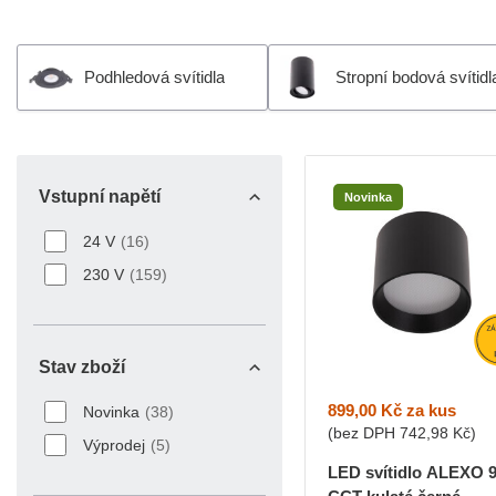
Podhledová svítidla
Stropní bodová svítidl
Vstupní napětí
Novinka
Vstupní napětí
24 V
(16)
230 V
(159)
Stav zboží
Stav zboží
899,00 Kč
za kus
Novinka
(38)
(bez DPH
742,98 Kč
)
Výprodej
(5)
LED svítidlo ALEXO 