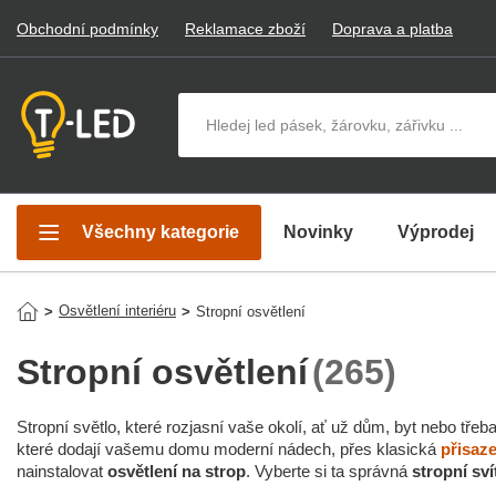
Obchodní podmínky
Reklamace zboží
Doprava a platba
Hledat v produktech
Všechny kategorie
Novinky
Výprodej
Osvětlení interiéru
>
>
Stropní osvětlení
Stropní osvětlení
(265)
Stropní světlo, které rozjasní vaše okolí, ať už dům, byt nebo tře
které dodají vašemu domu moderní nádech, přes klasická
přisaze
nainstalovat
osvětlení na strop
. Vyberte si ta správná
stropní sví