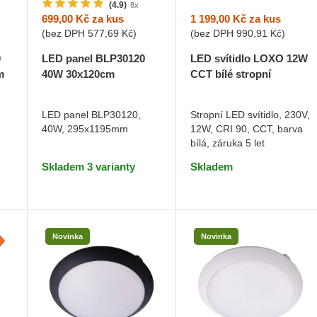
(4.9)
8x
1 199,00 Kč
za kus
699,00 Kč
za kus
(bez DPH
990,91 Kč
)
(bez DPH
577,69 Kč
)
LED svítidlo LOXO 12W
0
LED panel BLP30120
CCT bílé stropní
m
40W 30x120cm
Teplá bílá
Stropní LED svítidlo, 230V,
LED panel BLP30120,
12W, CRI 90, CCT, barva
40W, 295x1195mm
DO KOŠÍKU
DO KOŠÍKU
bílá, záruka 5 let
Skladem
Skladem 3 varianty
Novinka
Novinka