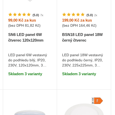
(5.0)
(5.0)
7x
2x
99,00 Kč
za kus
199,00 Kč
za kus
(bez DPH
81,82 Kč
)
(bez DPH
164,46 Kč
)
SN6 LED panel 6W
BSN18 LED panel 18W
čtverec 120x120mm
černý čtverec
Teplá bílá
Teplá bílá
LED panel 6W vestavný
LED panel 18W vestavný
do podhledu bílý, IP20,
do podhledu černý, IP20,
DO KOŠÍKU
DO KOŠÍKU
230V, 120x120mm, 3
230V, 225x225mm, 3
barvy světla
barvy světla
Skladem 3 varianty
Skladem 3 varianty