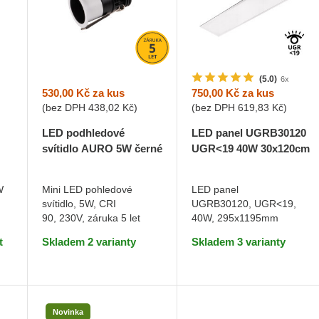
(5.0)
6x
530,00 Kč
za kus
750,00 Kč
za kus
(bez DPH
438,02 Kč
)
(bez DPH
619,83 Kč
)
LED podhledové
LED panel UGRB30120
svítidlo AURO 5W černé
UGR<19 40W 30x120cm
Teplá bílá
Teplá bílá
W
Mini LED pohledové
LED panel
svítidlo, 5W, CRI
UGRB30120, UGR<19,
DO KOŠÍKU
DO KOŠÍKU
90, 230V, záruka 5 let
40W, 295x1195mm
t
Skladem 2 varianty
Skladem 3 varianty
Novinka