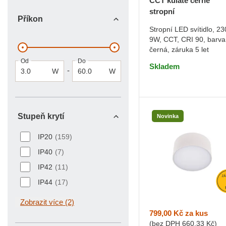
CCT kulaté černé
stropní
Příkon
Stropní LED svítidlo, 23
9W, CCT, CRI 90, barva
DO KOŠÍKU
černá, záruka 5 let
Od
Do
Skladem
-
W
W
Stupeň krytí
Novinka
Stupeň krytí
IP20
(159)
IP40
(7)
IP42
(11)
IP44
(17)
Zobrazit více (2)
799,00 Kč
za kus
(bez DPH
660,33 Kč
)