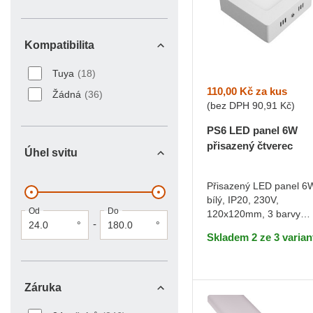
Kompatibilita
Kompatibilita
Tuya
(18)
110,00 Kč
za kus
Žádná
(36)
(bez DPH
90,91 Kč
)
PS6 LED panel 6W
přisazený čtverec
Úhel svitu
Denní bílá
Přisazený LED panel 6
bílý, IP20, 230V,
DO KOŠÍKU
Od
Do
120x120mm, 3 barvy
-
°
°
světla
Skladem 2 ze 3 varian
Záruka
Záruka