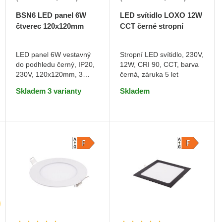
LED svítidlo LOXO 12W
BSN6 LED panel 6W
CCT černé stropní
čtverec 120x120mm
Teplá bílá
Stropní LED svítidlo, 230V,
LED panel 6W vestavný
12W, CRI 90, CCT, barva
do podhledu černý, IP20,
DO KOŠÍKU
DO KOŠÍKU
černá, záruka 5 let
230V, 120x120mm, 3
barvy světla
Skladem
Skladem 3 varianty