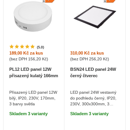
(5.0)
310,00 Kč
za kus
189,00 Kč
za kus
(bez DPH
256,20 Kč
)
(bez DPH
156,20 Kč
)
BSN24 LED panel 24W
PL12 LED panel 12W
černý čtverec
přisazený kulatý 166mm
Teplá bílá
Teplá bílá
LED panel 24W vestavný
Přisazený LED panel 12W
do podhledu černý, IP20,
bílý, IP20, 230V, 170mm,
DO KOŠÍKU
DO KOŠÍKU
230V, 300x300mm, 3
3 barvy světla
barvy světla
Skladem 3 varianty
Skladem 3 varianty