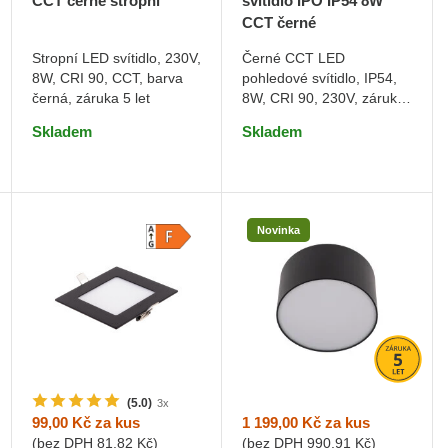
CCT černé stropní
svítidlo IPO IP54 8W
CCT černé
Stropní LED svítidlo, 230V,
Černé CCT LED
8W, CRI 90, CCT, barva
pohledové svítidlo, IP54,
DO KOŠÍKU
DO KOŠÍKU
černá, záruka 5 let
8W, CRI 90, 230V, záruka
5 let
Skladem
Skladem
Novinka
(5.0)
3x
1 199,00 Kč
za kus
99,00 Kč
za kus
(bez DPH
990,91 Kč
)
(bez DPH
81,82 Kč
)