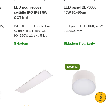
W
LED podhledové
LED panel BLP6060
svítidlo IPO IP54 8W
40W 60x60cm
CCT bílé
Teplá bílá
0V,
Bílé CCT LED pohledové
LED panel BLP6060, 40W,
svítidlo, IP54, 8W, CRI
595x595mm
DO KOŠÍKU
DO KOŠÍKU
90, 230V, záruka 5 let
Skladem
Skladem 3 varianty
Novinka