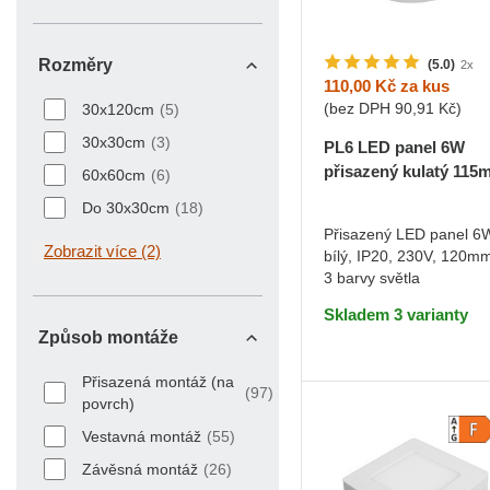
Rozměry
(5.0)
2x
110,00 Kč
za kus
Rozměry
(bez DPH
90,91 Kč
)
30x120cm
(5)
30x30cm
(3)
PL6 LED panel 6W
přisazený kulatý 115
60x60cm
(6)
Teplá bílá
Do 30x30cm
(18)
Přisazený LED panel 6
Zobrazit více (2)
bílý, IP20, 230V, 120m
DO KOŠÍKU
3 barvy světla
Skladem 3 varianty
Způsob montáže
Způsob montáže
Přisazená montáž (na
(97)
povrch)
Vestavná montáž
(55)
Závěsná montáž
(26)