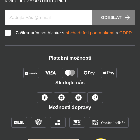
k více než 25 000 odběratelům.
Váš e-mail
ODESLAT
Zaškrtnutím souhlasíte s
obchodními podmínkami
a
GDPR
.
Platební možnosti
Sledujte nás
Možnosti dopravy