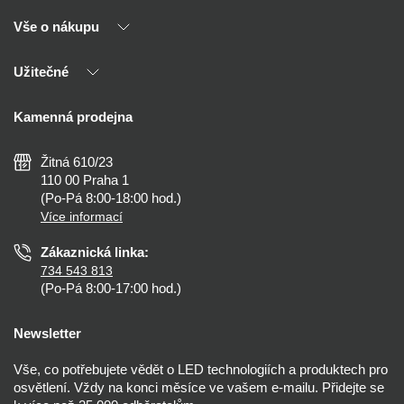
Vše o nákupu
O nás
Naši partneři
Užitečné
Výhody T-LED
Kontakty
Doprava a platba
Kalkulačky
Kamenná prodejna
Reklamace a vrácení
Montáž
Tipy, rady a instalace
Všeobecné obchodní podmínky
Nejčastější dotazy
Žitná 610/23
Zásady ochrany soukromí
Než koupíte
110 00 Praha 1
Nastavení cookies
(Po-Pá 8:00-18:00 hod.)
Osvětlení dle místnosti
Více informací
Prohlášení o přístupnosti
Zákaznická linka:
734 543 813
(Po-Pá 8:00-17:00 hod.)
Newsletter
Vše, co potřebujete vědět o LED technologiích a produktech pro
osvětlení. Vždy na konci měsíce ve vašem e-mailu. Přidejte se