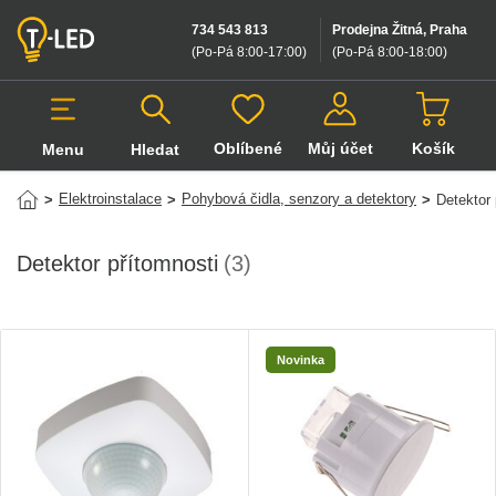
734 543 813
Prodejna Žitná, Praha
(Po-Pá 8:00-17:00
)
(Po-Pá 8:00-18:00
)
Oblíbené
Můj účet
Košík
Menu
Hledat
Hledat v produktech
Elektroinstalace
Pohybová čidla, senzory a detektory
>
>
>
Detektor 
Detektor přítomnosti
(3)
Novinka