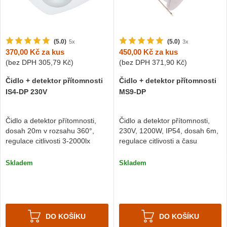
(5.0)
(5.0)
5x
3x
370,00 Kč
za kus
450,00 Kč
za kus
(bez DPH
305,79 Kč
)
(bez DPH
371,90 Kč
)
Čidlo + detektor přítomnosti
Čidlo + detektor přítomnosti
IS4-DP 230V
MS9-DP
Čidlo a detektor přítomnosti,
Čidlo a detektor přítomnosti,
dosah 20m v rozsahu 360°,
230V, 1200W, IP54, dosah 6m,
regulace citlivosti 3-2000lx
regulace citlivosti a času
Skladem
Skladem
DO KOŠÍKU
DO KOŠÍKU