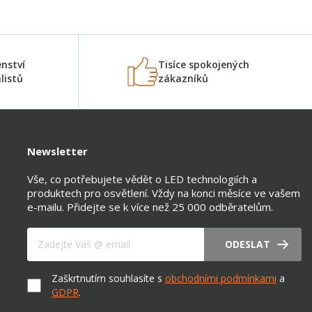
nství
Tisíce spokojených
listů
zákazníků
Newsletter
Vše, co potřebujete vědět o LED technologiích a
produktech pro osvětlení. Vždy na konci měsíce ve vašem
e-mailu. Přidejte se k více než 25 000 odběratelům.
Váš e-mail
ODESLAT
Zaškrtnutím souhlasíte s
obchodními podmínkami
a
GDPR
.