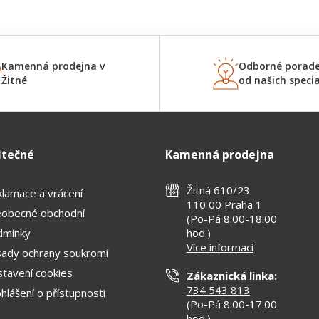
Kamenná prodejna v
Odborné porade
Žitné
od našich specia
itečné
Kamenná prodejna
Žitná 610/23
lamace a vrácení
110 00 Praha 1
eobecné obchodní
(Po-Pá 8:00-18:00
dmínky
hod.)
Více informací
ady ochrany soukromí
tavení cookies
Zákaznická linka:
734 543 813
hlášení o přístupnosti
(Po-Pá 8:00-17:00
hod.)