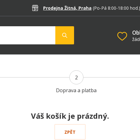
Prodejna Žitná, Praha
(Po-Pá 8:00-18:00
hod.
Ob
žád
2
Doprava a platba
Váš košík je prázdný.
ZPĚT