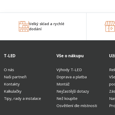
Velký sklad a rychlé
dodání
T-LED
Vše o nákupu
Už
O nás
Výhody T-LED
Rek
Naši partneři
Doprava a platba
Vš
Kontakty
Montáž
po
Kalkulačky
Nejčastější dotazy
Zás
Tipy, rady a instalace
Než koupíte
Nas
Osvětlení dle místnosti
Pro