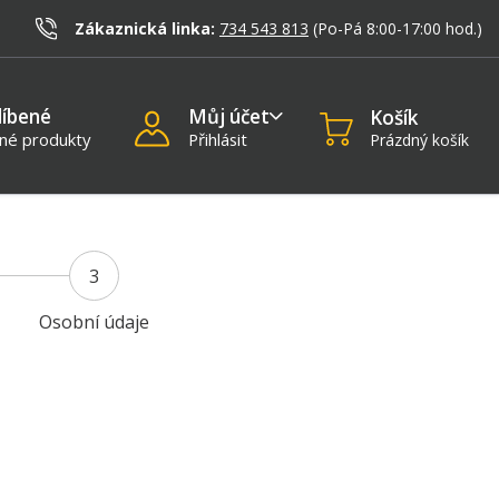
)
Zákaznická linka:
734 543 813
(Po-Pá 8:00-17:00
hod.
)
líbené
Můj účet
Košík
né produkty
Přihlásit
Prázdný košík
3
Osobní údaje