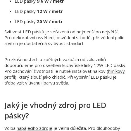
LED pásky
9,6 W / metr
LED pásky
12 W / metr
LED pásky
20 W / metr
Svítivost LED pásků je seřazená od nejmenší po největší.
Pro dekorativní osvětlení, osvětlení schodů, přisvětlení polic
a vitrín je dostatečná svítivost standart.
Po zkušenostech a zpětných vazbách od zákazníků
doporučujeme pro osvětlení kuchyňské linky 12W LED pásky.
Pro zachování životnosti je nutné instalovat na kov (
hliníkový
profil
), který slouží jako chladič. Při vybírání LED pásku je
třeba vzít v úvahu i
barvu světla
.
Jaký je vhodný zdroj pro LED
pásky?
Volba
napájecího zdroje
je velmi důležitá. Pro dlouhodobý