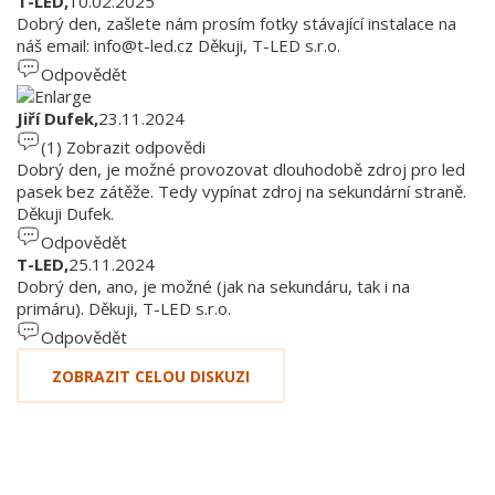
T-LED,
10.02.2025
Dobrý den, zašlete nám prosím fotky stávající instalace na
náš email:
info@t-led.cz
Děkuji, T-LED s.r.o.
Odpovědět
Jiří Dufek,
23.11.2024
(1)
Zobrazit odpovědi
Dobrý den, je možné provozovat dlouhodobě zdroj pro led
pasek bez zátěže. Tedy vypínat zdroj na sekundární straně.
Děkuji Dufek.
Odpovědět
T-LED,
25.11.2024
Dobrý den, ano, je možné (jak na sekundáru, tak i na
primáru). Děkuji, T-LED s.r.o.
Odpovědět
ZOBRAZIT CELOU DISKUZI