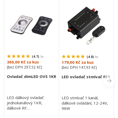
(4.7)
3x
(4.8)
9x
360,00 Kč
za kus
179,00 Kč
za kus
(bez DPH
297,52 Kč
)
(bez DPH
147,93 Kč
)
Ovladač dimLED OVS 1KR
LED ovladač stmívač RF1
LED dálkový ovladač
LED stmívač 1 kanál,
jednokanálový 1KR,
dálkové ovládání, 12-24V,
dálkové RF
96W
(radiofrekvenční) ovládání,