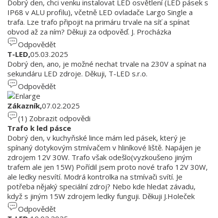
Dobrý den, chci venku instalovat LED osvětlení (LED pásek s
IP68 v ALU profilu), včetně LED ovladače Largo Single a
trafa. Lze trafo připojit na primáru trvale na síť a spínat
obvod až za ním? Děkuji za odpověď. J. Procházka
Odpovědět
T-LED,
05.03.2025
Dobrý den, ano, je možné nechat trvale na 230V a spínat na
sekundáru LED zdroje. Děkuji, T-LED s.r.o.
Odpovědět
Zákazník,
07.02.2025
(1)
Zobrazit odpovědi
Trafo k led pásce
Dobrý den, v kuchyňské lince mám led pásek, který je
spínaný dotykovým stmívačem v hliníkové liště. Napájen je
zdrojem 12V 30W. Trafo však odešlo(vyzkoušeno jiným
trafem ale jen 15W) Pořídil jsem proto nové trafo 12V 30W,
ale ledky nesvítí. Modrá kontrolka na stmívači svítí. Je
potřeba nějaký speciální zdroj? Nebo kde hledat závadu,
když s jiným 15W zdrojem ledky funguji. Děkuji J.Holeček
Odpovědět