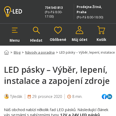
Prodejna Žitná,
734 543 813
(Po-Pá 8:00-
Praha
17:00
)
(Po-Pá 8:00-18:00
)
Oblíbené
Můj účet
Košík
Menu
Hledat
Hledat v produktech
>
Blog
>
Návody a poradna
>
LED pásky – Výběr, lepení, instalace
LED pásky – Výběr, lepení,
instalace a zapojení zdroje
Týleďák
29. prosince 2020
8 min.
Náš obchod nabízí několik řad LED pásků. Následující článek
vás seznámí s nabízenými typy
12V a 24V LED pásků