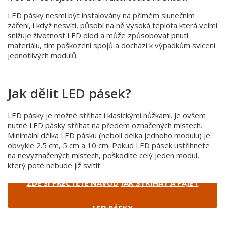
LED pásky nesmí být instalovány na přímém slunečním
záření, i když nesvítí, působí na ně vysoká teplota která velmi
snižuje životnost LED diod a může způsobovat pnutí
materiálu, tím poškození spojů a dochází k výpadkům svícení
jednotlivých modulů.
Jak dělit LED pásek?
LED pásky je možné stříhat i klasickými nůžkami. Je ovšem
nutné LED pásky stříhat na předem označených místech.
Minimální délka LED pásku (neboli délka jednoho modulu) je
obvykle 2.5 cm, 5 cm a 10 cm. Pokud LED pásek ustřihnete
na nevyznačených místech, poškodíte celý jeden modul,
který poté nebude již svítit.
ZDE SI PŘEČTĚTE NÁVOD JAK STŘÍHAT A PÁJET
LED PÁSKY