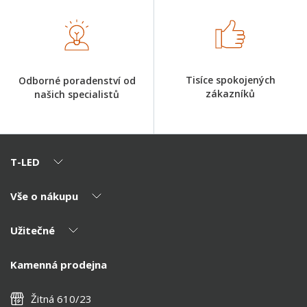
Tisíce spokojených
Odborné poradenství od
zákazníků
našich specialistů
T-LED
Vše o nákupu
O nás
Naši partneři
Užitečné
Výhody T-LED
Kontakty
Doprava a platba
Kalkulačky
Kamenná prodejna
Reklamace a vrácení
Montáž
Tipy, rady a instalace
Všeobecné obchodní podmínky
Nejčastější dotazy
Žitná 610/23
Zásady ochrany soukromí