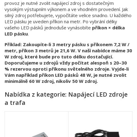
provoz je nutné zvolit napájecí zdroj s dostatečným
vysokým výstupním výkonem a ve vhodném provedení. Jak
silný zdroj potřebujete, vypočítáte velice snadno. U každého
LED pásku je uveden příkon na metr. Po vybrání délky
vašeho LED pásků jednoduše vynásobíte
příkon × délka
LED pásku
.
Příklad: Zakoupíte-li 3 metry pásku s příkonem 7,2 W /
metr, příkon 3 metrů je 21,6 W. V naší nabídce máme 30
W zdroj, které bude pro tuto délku dostačující.
Doporučujeme u zdrojů vždy počítat alespoň s 20–30
% rezervou oproti příkonu světelného zdroje. Vyjde-li
Vám například příkon LED pásků 48 W, je nutné zvolit
minimálně 60 W zdroj, nikoliv 50 W zdroj.
Nabídka z kategorie: Napájecí LED zdroje
a trafa