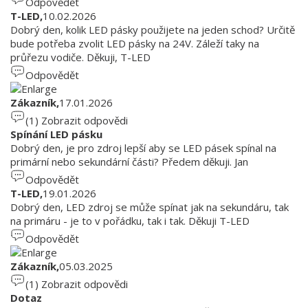
Odpovědět
T-LED,
10.02.2026
Dobrý den, kolik LED pásky použijete na jeden schod? Určitě
bude potřeba zvolit LED pásky na 24V. Záleží taky na
průřezu vodiče. Děkuji, T-LED
Odpovědět
Zákazník,
17.01.2026
(1)
Zobrazit odpovědi
Spínání LED pásku
Dobrý den, je pro zdroj lepší aby se LED pásek spínal na
primární nebo sekundární části? Předem děkuji. Jan
Odpovědět
T-LED,
19.01.2026
Dobrý den, LED zdroj se může spínat jak na sekundáru, tak
na primáru - je to v pořádku, tak i tak. Děkuji T-LED
Odpovědět
Zákazník,
05.03.2025
(1)
Zobrazit odpovědi
Dotaz