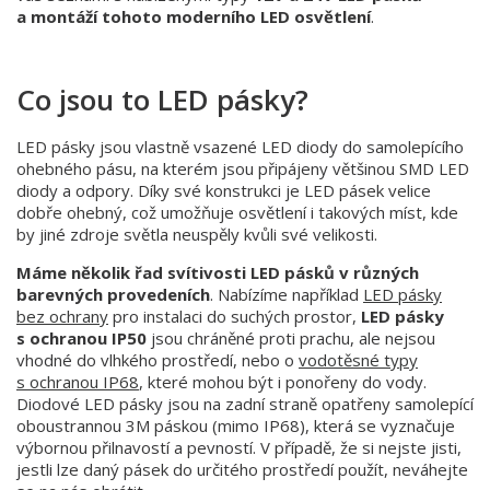
a montáží tohoto moderního LED osvětlení
.
Co jsou to LED pásky?
LED pásky jsou vlastně vsazené LED diody do samolepícího
ohebného pásu, na kterém jsou připájeny většinou SMD LED
diody a odpory. Díky své konstrukci je LED pásek velice
dobře ohebný, což umožňuje osvětlení i takových míst, kde
by jiné zdroje světla neuspěly kvůli své velikosti.
Máme několik řad svítivosti LED pásků v různých
barevných provedeních
. Nabízíme například
LED pásky
bez ochrany
pro instalaci do suchých prostor,
LED pásky
s ochranou IP50
jsou chráněné proti prachu, ale nejsou
vhodné do vlhkého prostředí, nebo o
vodotěsné typy
s ochranou IP68
, které mohou být i ponořeny do vody.
Diodové LED pásky jsou na zadní straně opatřeny samolepící
oboustrannou 3M páskou (mimo IP68), která se vyznačuje
výbornou přilnavostí a pevností. V případě, že si nejste jisti,
jestli lze daný pásek do určitého prostředí použít, neváhejte