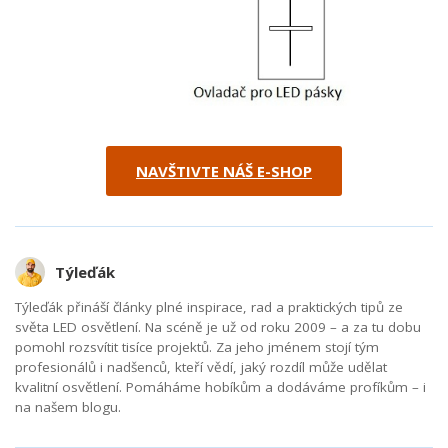
NAVŠTIVTE NÁŠ E-SHOP
Týleďák
Týleďák přináší články plné inspirace, rad a praktických tipů ze
světa LED osvětlení. Na scéně je už od roku 2009 – a za tu dobu
pomohl rozsvítit tisíce projektů. Za jeho jménem stojí tým
profesionálů i nadšenců, kteří vědí, jaký rozdíl může udělat
kvalitní osvětlení. Pomáháme hobíkům a dodáváme profíkům – i
na našem blogu.