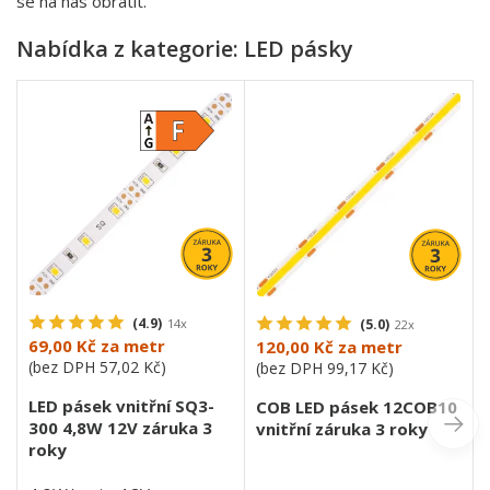
se na nás obrátit.
Nabídka z kategorie: LED pásky
(4.9)
14x
(5.0)
22x
69,00 Kč
za metr
120,00 Kč
za metr
(bez DPH
57,02 Kč
)
(bez DPH
99,17 Kč
)
LED pásek vnitřní SQ3-
COB LED pásek 12COB10
300 4,8W 12V záruka 3
vnitřní záruka 3 roky
roky