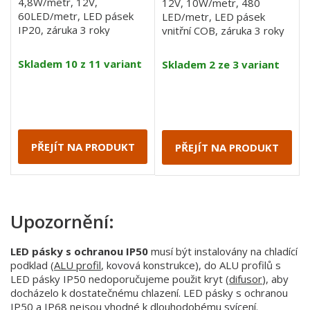
4,8W/metr, 12V,
12V, 10W/metr, 480
60LED/metr, LED pásek
LED/metr, LED pásek
IP20, záruka 3 roky
vnitřní COB, záruka 3 roky
Skladem 10 z 11 variant
Skladem 2 ze 3 variant
PŘEJÍT NA PRODUKT
PŘEJÍT NA PRODUKT
Upozornění:
LED pásky s ochranou IP50
musí být instalovány na chladící
podklad (
ALU profil
, kovová konstrukce), do ALU profilů s
LED pásky IP50 nedoporučujeme použit kryt (
difusor
), aby
docházelo k dostatečnému chlazení. LED pásky s ochranou
IP50 a IP68 nejsou vhodné k dlouhodobému svícení.