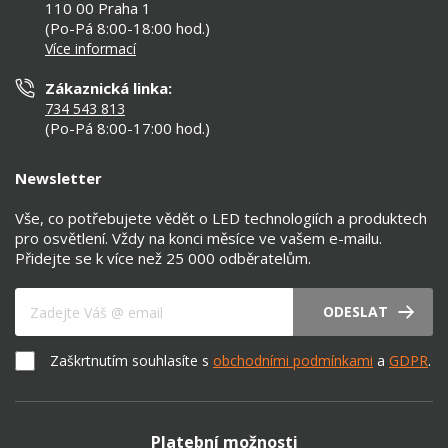
Než koupíte
110 00 Praha 1
Nastavení cookies
(Po-Pá 8:00-18:00 hod.)
Osvětlení dle místnosti
Více informací
Prohlášení o přístupnosti
Zákaznická linka:
734 543 813
(Po-Pá 8:00-17:00 hod.)
Newsletter
Vše, co potřebujete vědět o LED technologiích a produktech
pro osvětlení. Vždy na konci měsíce ve vašem e-mailu.
Přidejte se k více než 25 000 odběratelům.
Váš e-mail
ODESLAT
Zaškrtnutím souhlasíte s
obchodními podmínkami
a
GDPR
.
Platební možnosti