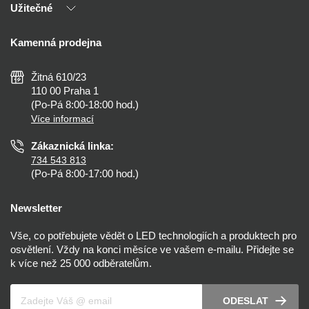
Užitečné
Výhody T-LED
Kontakty
Doprava a platba
Kalkulačky
Kamenná prodejna
Reklamace a vrácení
Montáž
Tipy, rady a instalace
Všeobecné obchodní podmínky
Nejčastější dotazy
Žitná 610/23
Zásady ochrany soukromí
Než koupíte
110 00 Praha 1
Nastavení cookies
(Po-Pá 8:00-18:00 hod.)
Osvětlení dle místnosti
Více informací
Prohlášení o přístupnosti
Zákaznická linka:
734 543 813
(Po-Pá 8:00-17:00 hod.)
Newsletter
Vše, co potřebujete vědět o LED technologiích a produktech pro
osvětlení. Vždy na konci měsíce ve vašem e-mailu. Přidejte se
k více než 25 000 odběratelům.
Váš e-mail
ODESLAT