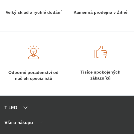
Velký sklad a rychlé dodání
Kamenná prodejna v Žitné
Tisíce spokojených
Odborné poradenství od
zákazníků
našich specialistů
T-LED
Vše o nákupu
O nás
Naši partneři