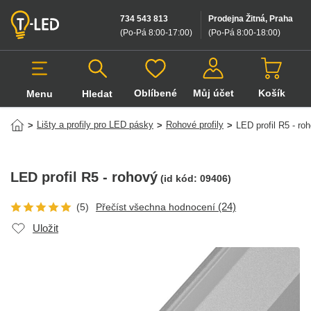
734 543 813
Prodejna Žitná, Praha
(Po-Pá 8:00-17:00
)
(Po-Pá 8:00-18:00
)
Oblíbené
Můj účet
Košík
Menu
Hledat
Hledat v produktech
Lišty a profily pro LED pásky
Rohové profily
>
>
>
LED profil R5 - ro
LED profil R5 - rohový
(id kód:
09406
)
(24)
(5)
Přečíst všechna hodnocení
Uložit