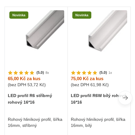
Novinka
Novinka
(5.0)
(5.0)
8x
1x
65,00 Kč
za kus
75,00 Kč
za kus
(bez DPH
53,72 Kč
)
(bez DPH
61,98 Kč
)
LED profil R6 stříbrný
LED profil R6W bílý rohový
rohový 16*16
16*16
Rohový hliníkový profil, šířka
Rohový hliníkový profil, šířka
16mm, stříbrný
16mm, bílý