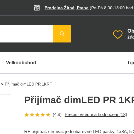
Prodejna Žitná, Praha
(Po-Pá 8:00-18:00
hod
Ob
žád
Velkoobchod
Tip
>
Přijímač dimLED PR 1KRF
Přijímač dimLED PR 1K
(4.9)
Přečíst všechna hodnocení
(18)
RF přijímač stmívač jednobarevné LED pásky, 1x8A, 5