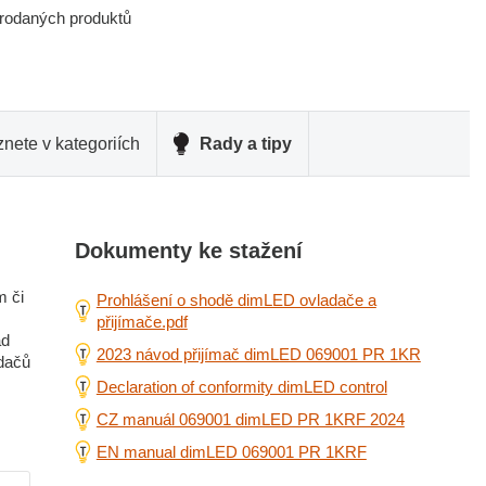
prodaných produktů
nete v kategoriích
Rady a tipy
Dokumenty ke stažení
m či
Prohlášení o shodě dimLED ovladače a
přijímače.pdf
ad
2023 návod přijímač dimLED 069001 PR 1KR
adačů
Declaration of conformity dimLED control
CZ manuál 069001 dimLED PR 1KRF 2024
EN manual dimLED 069001 PR 1KRF