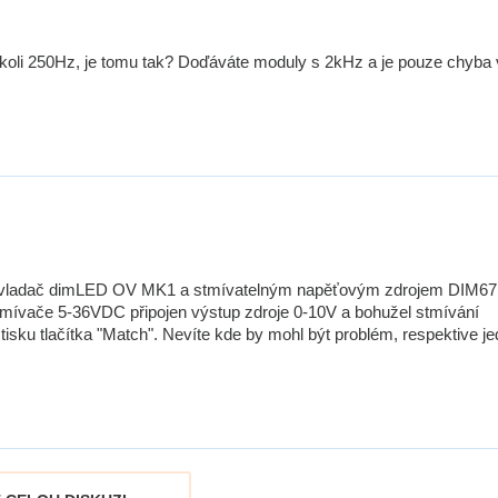
koli 250Hz, je tomu tak? Doďáváte moduly s 2kHz a je pouze chyba 
em Ovladač dimLED OV MK1 a stmívatelným napěťovým zdrojem DIM67
stmívače 5-36VDC připojen výstup zdroje 0-10V a bohužel stmívání
stisku tlačítka "Match". Nevíte kde by mohl být problém, respektive j