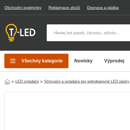
Obchodní podmínky
Reklamace zboží
Doprava a platba
Hledat v produktech
Všechny kategorie
Novinky
Výprodej
LED ovladače
Stmívače a ovladače pro jednobarevné LED pásky
>
>