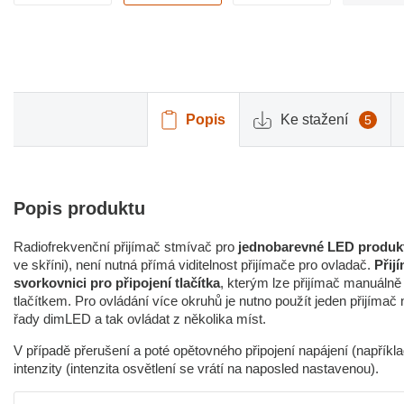
Popis
Ke stažení
5
Popis produktu
Radiofrekvenční přijímač stmívač pro
jednobarevné LED produkt
ve skříni), není nutná přímá viditelnost přijímače pro ovladač.
Přij
svorkovnici pro připojení tlačítka
, kterým lze přijímač manuálně 
tlačítkem. Pro ovládání více okruhů je nutno použít jeden přijíma
řady dimLED a tak ovládat z několika míst.
V případě přerušení a poté opětovného připojení napájení (napříkl
intenzity (intenzita osvětlení se vrátí na naposled nastavenou).