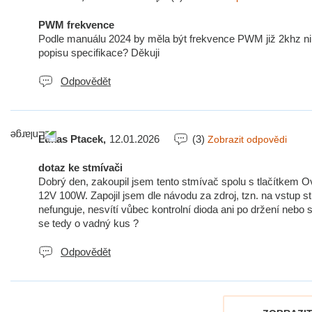
PWM frekvence
Podle manuálu 2024 by měla být frekvence PWM již 2khz ni
popisu specifikace? Děkuji
Odpovědět
Lukas Ptacek,
12.01.2026
(3)
Zobrazit odpovědi
dotaz ke stmívači
Dobrý den, zakoupil jsem tento stmívač spolu s tlačítk
12V 100W. Zapojil jsem dle návodu za zdroj, tzn. na vstup 
nefunguje, nesvítí vůbec kontrolní dioda ani po držení nebo 
se tedy o vadný kus ?
Odpovědět