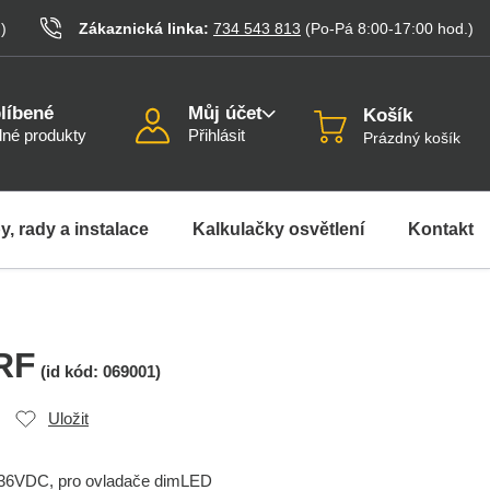
.
)
Zákaznická linka:
734 543 813
(Po-Pá 8:00-17:00
hod.
)
líbené
Můj účet
Košík
né produkty
Přihlásit
Prázdný košík
y, rady a instalace
Kalkulačky osvětlení
Kontakt
RF
(id kód:
069001
)
Uložit
-36VDC, pro ovladače dimLED