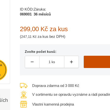
ID KÓD:
Záruka:
069001
36 měsíců
299,00 Kč
za kus
(
za kus bez DPH)
247,11 Kč
Zvolte počet kusů:
Doprava zdarma od 3 000 Kč
V sortimentu se opravdu vyznáme a rádi poradí
ších
Vlastní kamenná prodejna