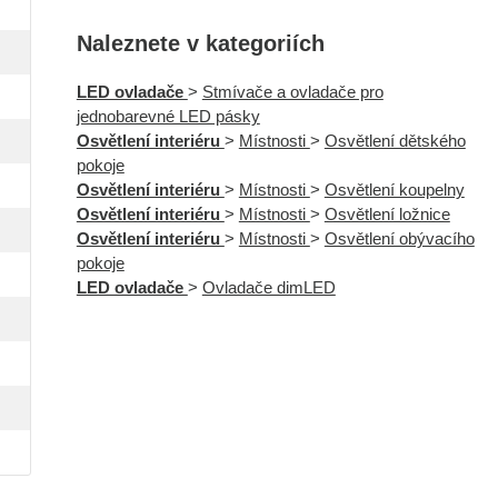
Naleznete v kategoriích
LED ovladače
>
Stmívače a ovladače pro
jednobarevné LED pásky
Osvětlení interiéru
>
Místnosti
>
Osvětlení dětského
pokoje
Osvětlení interiéru
>
Místnosti
>
Osvětlení koupelny
Osvětlení interiéru
>
Místnosti
>
Osvětlení ložnice
Osvětlení interiéru
>
Místnosti
>
Osvětlení obývacího
pokoje
LED ovladače
>
Ovladače dimLED