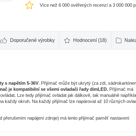
Více než 6 000 ověřených recenzí a 3 000 000 
Doporučené výrobky
Hodnocení (18)
Nalez
y s napětím 5-36V
. Přijímač může být ukrytý (za zdí, sádrokartóne
ímač je kompatibilní se všemi ovladači řady dimLED.
Přijímač má
ovládat. Lze tedy přijímač ovládat jak dálkově, tak manuálně napříkl
č na každý okruh. Na každý přijímač lze napárovat až 10 různých ovl
ad přerušením napájení zdroje) má tento přijímač paměť nastavení