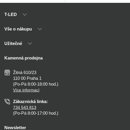
T-LED
Vše o nákupu
O nás
Naši partneři
Užitečné
Výhody T-LED
Kontakty
Doprava a platba
Kalkulačky
Kamenná prodejna
Reklamace a vrácení
Montáž
Tipy, rady a instalace
Všeobecné obchodní podmínky
Nejčastější dotazy
Žitná 610/23
Zásady ochrany soukromí
Než koupíte
110 00 Praha 1
Nastavení cookies
(Po-Pá 8:00-18:00 hod.)
Osvětlení dle místnosti
Více informací
Prohlášení o přístupnosti
Zákaznická linka:
734 543 813
(Po-Pá 8:00-17:00 hod.)
Newsletter