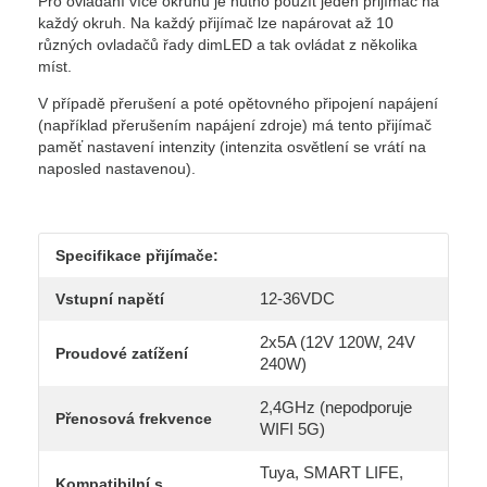
Pro ovládání více okruhů je nutno použít jeden přijímač na
každý okruh. Na každý přijímač lze napárovat až 10
různých ovladačů řady dimLED a tak ovládat z několika
míst.
V případě přerušení a poté opětovného připojení napájení
(například přerušením napájení zdroje) má tento přijímač
paměť nastavení intenzity (intenzita osvětlení se vrátí na
naposled nastavenou).
Specifikace přijímače:
12-36VDC
Vstupní napětí
2x5A (12V 120W, 24V
Proudové zatížení
240W)
2,4GHz (nepodporuje
Přenosová frekvence
WIFI 5G)
Tuya, SMART LIFE,
Kompatibilní s