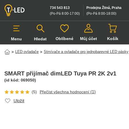
734 543 813
Prodejna Žitná, Praha
(Po-Pá 8:00-17:00
)
(Po-Pá 8:00-18:00
)
Oblíbené
Můj účet
Košík
Menu
Hledat
Hledat v produktech
LED ovladače
Stmívače a ovladače pro jednobarevné LED pásky
>
>
SMART přijímač dimLED Tuya PR 2K 2v1
(id kód:
069050
)
(1)
(5)
Přečíst všechna hodnocení
Uložit