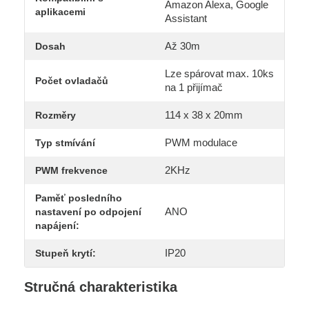
Amazon Alexa, Google
aplikacemi
Assistant
Až 30m
Dosah
Lze spárovat max. 10ks
Počet ovladačů
na 1 přijímač
114 x 38 x 20mm
Rozměry
PWM modulace
Typ stmívání
2KHz
PWM frekvence
Paměť posledního
ANO
nastavení po odpojení
napájení:
IP20
Stupeň krytí:
Stručná charakteristika