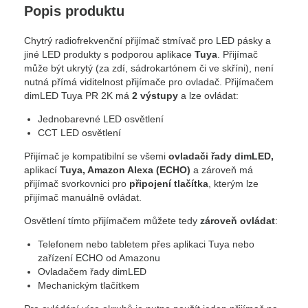
Popis produktu
Chytrý radiofrekvenční přijímač stmívač pro LED pásky a
jiné LED produkty s podporou aplikace
Tuya
. Přijímač
může být ukrytý (za zdí, sádrokartónem či ve skříni), není
nutná přímá viditelnost přijímače pro ovladač. Přijímačem
dimLED Tuya PR 2K má
2 výstupy
a lze ovládat:
Jednobarevné LED osvětlení
CCT LED osvětlení
Přijímač je kompatibilní se všemi
ovladači řady dimLED,
aplikací
Tuya, Amazon Alexa (ECHO)
a zároveň má
přijímač svorkovnici pro
připojení tlačítka
, kterým lze
přijímač manuálně ovládat.
Osvětlení tímto přijímačem můžete tedy
zároveň ovládat
:
Telefonem nebo tabletem přes aplikaci Tuya nebo
zařízení ECHO od Amazonu
Ovladačem řady dimLED
Mechanickým tlačítkem