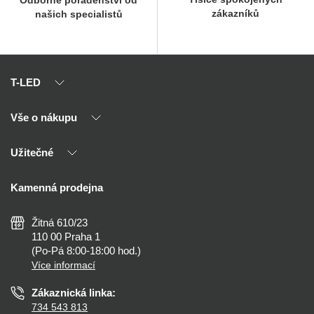
Odborné poradenství od
zákazníků
našich specialistů
T-LED
Vše o nákupu
O nás
Naši partneři
Užitečné
Výhody T-LED
Kontakty
Doprava a platba
Kalkulačky
Kamenná prodejna
Reklamace a vrácení
Montáž
Tipy, rady a instalace
Všeobecné obchodní podmínky
Nejčastější dotazy
Žitná 610/23
Zásady ochrany soukromí
Než koupíte
110 00 Praha 1
Nastavení cookies
(Po-Pá 8:00-18:00 hod.)
Osvětlení dle místnosti
Více informací
Prohlášení o přístupnosti
Zákaznická linka:
734 543 813