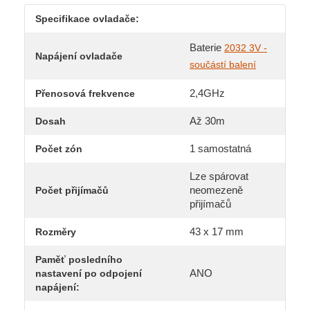
Specifikace ovladače:
Baterie
2032 3V -
Napájení ovladače
součástí balení
2,4GHz
Přenosová frekvence
Až 30m
Dosah
1 samostatná
Počet zón
Lze spárovat
neomezeně
Počet přijímačů
přijímačů
43 x 17 mm
Rozměry
Paměť posledního
ANO
nastavení po odpojení
napájení: