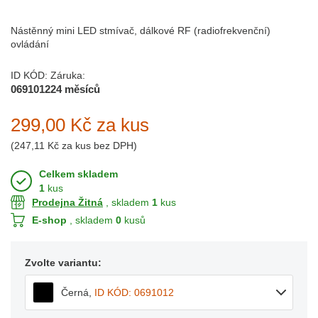
Nástěnný mini LED stmívač, dálkové RF (radiofrekvenční)
ovládání
ID KÓD:
Záruka:
0691012
24 měsíců
299,00 Kč
za kus
(
247,11 Kč
za kus bez DPH)
Celkem skladem
1
kus
Prodejna Žitná
, skladem
1
kus
E-shop
, skladem
0
kusů
Zvolte variantu:
Černá
,
ID KÓD: 0691012