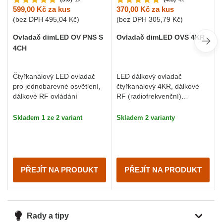
599,00 Kč
za kus
370,00 Kč
za kus
(bez DPH
495,04 Kč
)
(bez DPH
305,79 Kč
)
Ovladač dimLED OV PNS S
Ovladač dimLED OVS 4KR
4CH
Čtyřkanálový LED ovladač
LED dálkový ovladač
pro jednobarevné osvětlení,
čtyřkanálový 4KR, dálkové
dálkové RF ovládání
RF (radiofrekvenční)
ovládání, nový design a
funkce
Skladem 1 ze 2 variant
Skladem 2 varianty
PŘEJÍT NA PRODUKT
PŘEJÍT NA PRODUKT
Rady a tipy