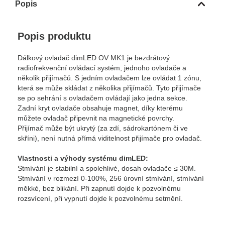
Popis
Popis produktu
Dálkový ovladač dimLED OV MK1 je bezdrátový
radiofrekvenční ovládací systém, jednoho ovladače a
několik přijímačů. S jedním ovladačem lze ovládat 1 zónu,
která se může skládat z několika přijímačů. Tyto přijímače
se po sehrání s ovladačem ovládají jako jedna sekce.
Zadní kryt ovladače obsahuje magnet, díky kterému
můžete ovladač připevnit na magnetické povrchy.
Přijímač může být ukrytý (za zdí, sádrokartónem či ve
skříni), není nutná přímá viditelnost přijímače pro ovladač.
Vlastnosti a výhody systému dimLED:
Stmívání je stabilní a spolehlivé, dosah ovladače ≤ 30M.
Stmívání v rozmezí 0-100%, 256 úrovní stmívání, stmívání
měkké, bez blikání. Při zapnutí dojde k pozvolnému
rozsvícení, při vypnutí dojde k pozvolnému setmění.