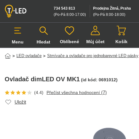
734 543 813
Prodejna Žitná, Praha
(Po-Pá 8:00-17:00
)
(Po-Pá 8:00-18:00
)
Oblíbené
Můj účet
Košík
Menu
Hledat
Hledat v produktech
LED ovladače
Stmívače a ovladače pro jednobarevné LED pásky
>
>
Ovladač dimLED OV MK1
(id kód:
0691012
)
(7)
(4.4)
Přečíst všechna hodnocení
Uložit