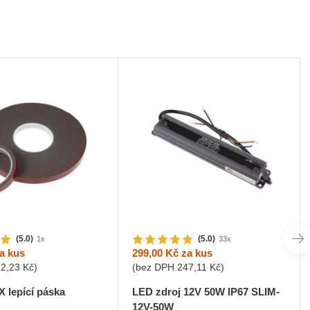
(5.0)
(5.0)
1x
33x
a kus
299,00 Kč
za kus
32,23 Kč
)
(bez DPH
247,11 Kč
)
 lepící páska
LED zdroj 12V 50W IP67 SLIM-
12V-50W