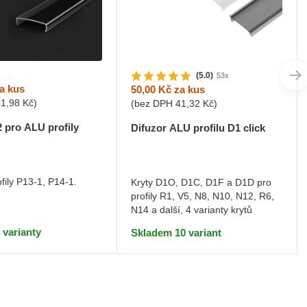
(5.0)
53x
a kus
50,00 Kč
za kus
61,98 Kč
)
(bez DPH
41,32 Kč
)
2 pro ALU profily
Difuzor ALU profilu D1 click
ofily P13-1, P14-1.
Kryty D1O, D1C, D1F a D1D pro
profily R1, V5, N8, N10, N12, R6,
N14 a další, 4 varianty krytů
 varianty
Skladem 10 variant