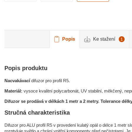
Popis
Ke stažení
1
Popis produktu
Nacvakávací
difuzor pro profil R5.
Materiál:
vysoce kvalitní polycarbonát, UV stabilní, měkčený, ne
Difuzor se prodává v délkách 1 metr a 2 metry.
Tolerance délky
Stručná charakteristika
Difuzor pro ALU profil R5 v provedení kulatý opál o délce 1 metr s
rozptyluje světlo a chrání vnitřní komponenty před nečistotami. Je i