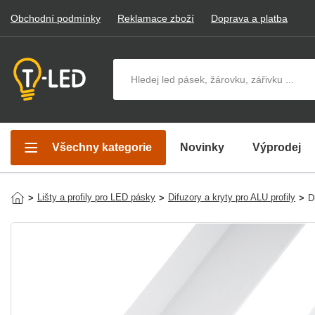
Obchodní podmínky
Reklamace zboží
Doprava a platba
Hledat v produktech
Všechny kategorie
Novinky
Výprodej
Lišty a profily pro LED pásky
Difuzory a kryty pro ALU profily
>
>
>
D