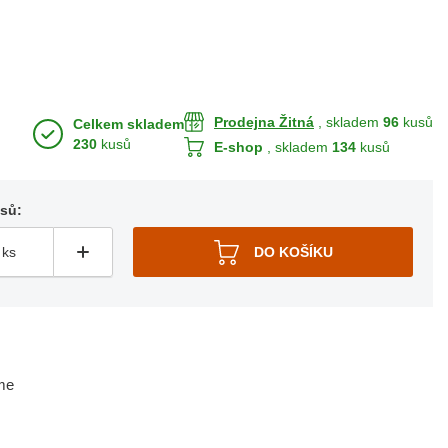
Prodejna Žitná
, skladem
96
kusů
Celkem skladem
230
kusů
E-shop
, skladem
134
kusů
usů:
me