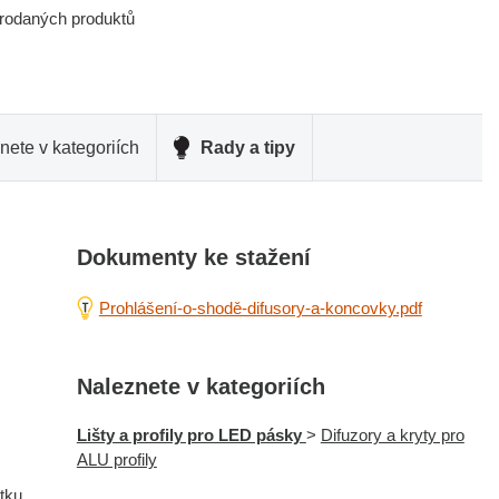
prodaných produktů
nete v kategoriích
Rady a tipy
Dokumenty ke stažení
Prohlášení-o-shodě-difusory-a-koncovky.pdf
Naleznete v kategoriích
Lišty a profily pro LED pásky
>
Difuzory a kryty pro
ALU profily
ytku