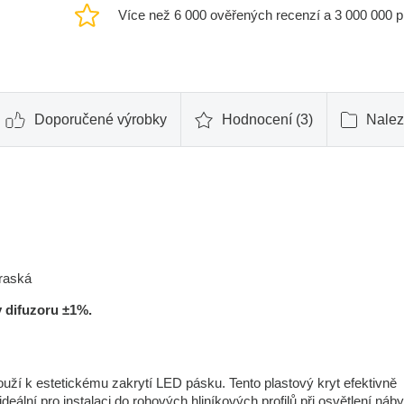
Více než 6 000 ověřených recenzí a 3 000 000 
Doporučené výrobky
Hodnocení (3)
Nalez
praská
 difuzoru ±1%.
louží k estetickému zakrytí LED pásku. Tento plastový kryt efektivně
deální pro instalaci do rohových hliníkových profilů při osvětlení náb