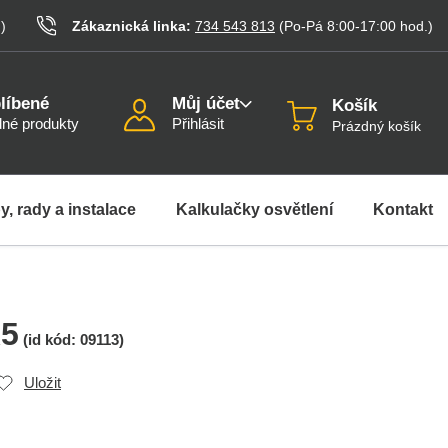
.
)
Zákaznická linka:
734 543 813
(Po-Pá 8:00-17:00
hod.
)
líbené
Můj účet
Košík
né produkty
Přihlásit
Prázdný košík
y, rady a instalace
Kalkulačky osvětlení
Kontakt
R5
(id kód:
09113
)
Uložit