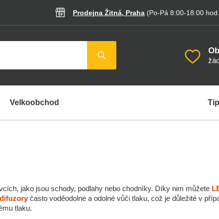
Prodejna Žitná, Praha
(Po-Pá 8:00-18:00
hod
Ob
žád
Velkoobchod
Tip
rvcích, jako jsou schody, podlahy nebo chodníky. Díky nim můžete
L
difuzory
často voděodolné a odolné vůči tlaku, což je důležité v pří
ému tlaku.