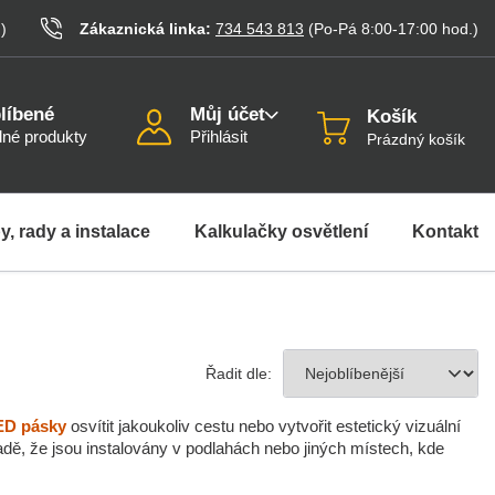
.
)
Zákaznická linka:
734 543 813
(Po-Pá 8:00-17:00
hod.
)
líbené
Můj účet
Košík
né produkty
Přihlásit
Prázdný košík
y, rady a instalace
Kalkulačky osvětlení
Kontakt
Řadit dle:
ED pásky
osvítit jakoukoliv cestu nebo vytvořit estetický vizuální
padě, že jsou instalovány v podlahách nebo jiných místech, kde