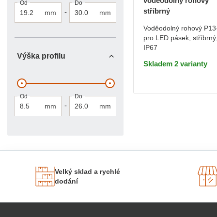
voděodolný rohový
Od
Do
Profil bez
stříbrný
1m
-
mm
mm
krytu 1m
Voděodolný rohový P13
pro LED pásek, stříbrný
DO KOŠÍKU
IP67
Výška profilu
Skladem 2 varianty
Od
Do
-
mm
mm
Velký sklad a rychlé
dodání