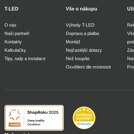
T-LED
Vše o nákupu
Už
O nás
Výhody T-LED
Rek
Naši partneři
Doprava a platba
Vše
Kontakty
Montáž
po
Kalkulačky
Nejčastější dotazy
Zás
Tipy, rady a instalace
Než koupíte
Nas
Osvětlení dle místnosti
Pro