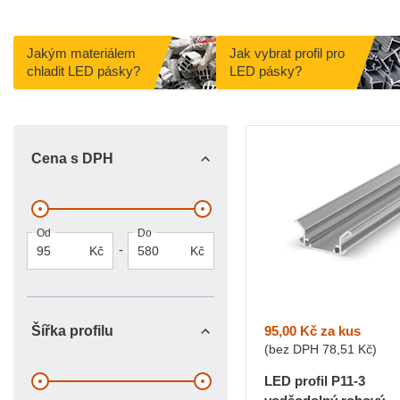
Jakým materiálem
Jak vybrat profil pro
chladit LED pásky?
LED pásky?
Cena s DPH
Od
Do
-
Kč
Kč
95,00 Kč
za kus
Šířka profilu
(bez DPH
78,51 Kč
)
LED profil P11-3