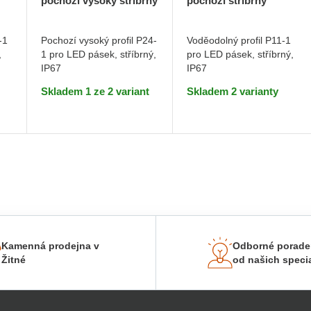
pochozí vysoký stříbrný
pochozí stříbrný
Profil bez
Profil bez
1m
1m
krytu 1m
krytu 1m
-1
Pochozí vysoký profil P24-
Voděodolný profil P11-1
,
1 pro LED pásek, stříbrný,
pro LED pásek, stříbrný,
DO KOŠÍKU
DO KOŠÍKU
IP67
IP67
Skladem 1 ze 2 variant
Skladem 2 varianty
Kamenná prodejna v
Odborné porade
Žitné
od našich specia