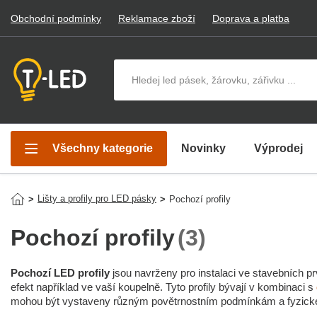
Obchodní podmínky
Reklamace zboží
Doprava a platba
Hledat v produktech
Všechny kategorie
Novinky
Výprodej
Lišty a profily pro LED pásky
>
>
Pochozí profily
Pochozí profily
(3)
Pochozí LED profily
jsou navrženy pro instalaci ve stavebních p
efekt například ve vaší koupelně. Tyto profily bývají v kombinaci s
mohou být vystaveny různým povětrnostním podmínkám a fyzick