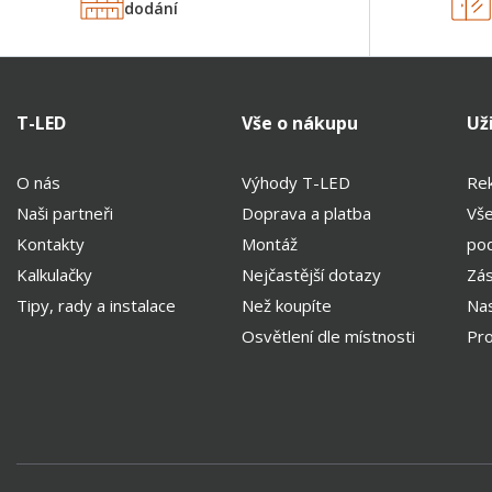
dodání
T-LED
Vše o nákupu
Už
O nás
Výhody T-LED
Rek
Naši partneři
Doprava a platba
Vš
Kontakty
Montáž
po
Kalkulačky
Nejčastější dotazy
Zás
Tipy, rady a instalace
Než koupíte
Nas
Osvětlení dle místnosti
Pro