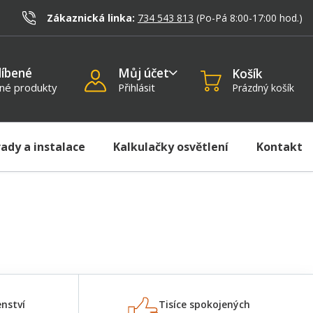
)
Zákaznická linka:
734 543 813
(Po-Pá 8:00-17:00
hod.
)
líbené
Můj účet
Košík
né produkty
Přihlásit
Prázdný košík
rady a instalace
Kalkulačky osvětlení
Kontakt
nství
Tisíce spokojených