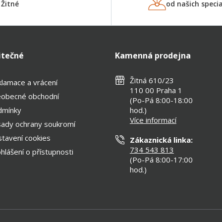
Žitné
od našich specia
itečné
Kamenná prodejna
Žitná 610/23
lamace a vrácení
110 00 Praha 1
eobecné obchodní
(Po-Pá 8:00-18:00
dmínky
hod.)
Více informací
ady ochrany soukromí
tavení cookies
Zákaznická linka:
734 543 813
hlášení o přístupnosti
(Po-Pá 8:00-17:00
hod.)