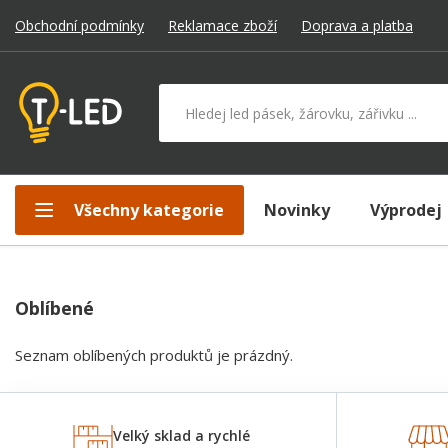
Obchodní podmínky
Reklamace zboží
Doprava a platba
Hledat v produktech
Všechny kategorie
Novinky
Výprodej
Oblíbené
Seznam oblíbených produktů je prázdný.
Velký sklad a rychlé