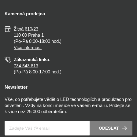
Kontakty
Doprava a platba
Kalkulačky
Kamenná prodejna
Reklamace a vrácení
Montáž
Tipy, rady a instalace
Všeobecné obchodní podmínky
Nejčastější dotazy
Žitná 610/23
Zásady ochrany soukromí
Než koupíte
110 00 Praha 1
Nastavení cookies
(Po-Pá 8:00-18:00 hod.)
Osvětlení dle místnosti
Více informací
Prohlášení o přístupnosti
Zákaznická linka:
734 543 813
(Po-Pá 8:00-17:00 hod.)
Newsletter
Vše, co potřebujete vědět o LED technologiích a produktech pro
osvětlení. Vždy na konci měsíce ve vašem e-mailu. Přidejte se
k více než 25 000 odběratelům.
Váš e-mail
ODESLAT