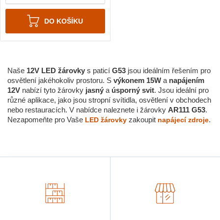
DO KOŠÍKU
Naše
12V LED žárovky
s paticí
G53
jsou ideálním řešením pro
osvětlení jakéhokoliv prostoru. S
výkonem
15W
a
napájením
12V
nabízí tyto žárovky
jasný
a
úsporný svit
. Jsou ideální pro
různé aplikace, jako jsou stropní svítidla, osvětlení v obchodech
nebo restauracích. V nabídce naleznete i žárovky
AR111 G53
.
Nezapomeňte pro Vaše
zakoupit
.
LED žárovky
napájecí zdroje