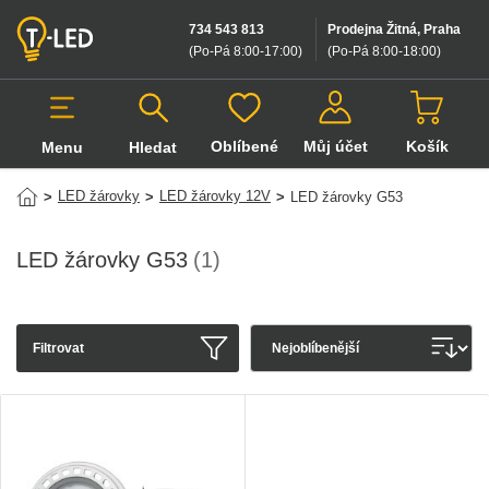
734 543 813
Prodejna Žitná, Praha
(Po-Pá 8:00-17:00
)
(Po-Pá 8:00-18:00
)
Oblíbené
Můj účet
Košík
Menu
Hledat
Hledat v produktech
LED žárovky
LED žárovky 12V
>
>
>
LED žárovky G53
LED žárovky G53
(1)
Filtrovat