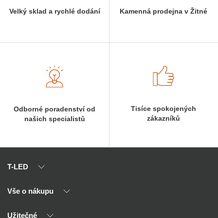
Velký sklad a rychlé dodání
Kamenná prodejna v Žitné
Tisíce spokojených
Odborné poradenství od
zákazníků
našich specialistů
T-LED
Vše o nákupu
O nás
Naši partneři
Užitečné
Výhody T-LED