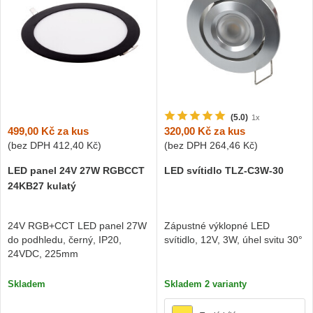
(5.0)
1x
499,00 Kč
za kus
320,00 Kč
za kus
(bez DPH
412,40 Kč
)
(bez DPH
264,46 Kč
)
LED panel 24V 27W RGBCCT
LED svítidlo TLZ-C3W-30
24KB27 kulatý
24V RGB+CCT LED panel 27W
Zápustné výklopné LED
do podhledu, černý, IP20,
svítidlo, 12V, 3W, úhel svitu 30°
24VDC, 225mm
Skladem
Skladem 2 varianty