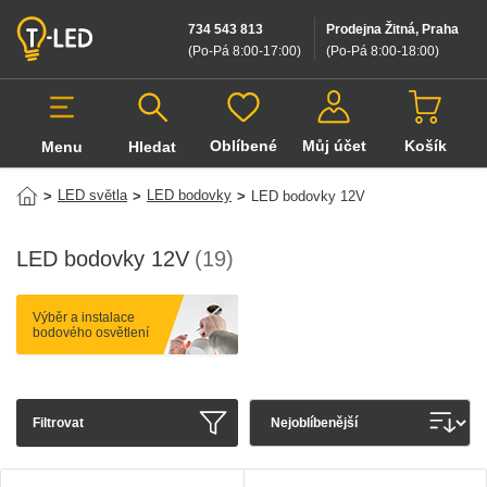
734 543 813
Prodejna Žitná, Praha
(Po-Pá 8:00-17:00
)
(Po-Pá 8:00-18:00
)
Oblíbené
Můj účet
Košík
Menu
Hledat
Hledat v produktech
LED světla
LED bodovky
>
>
>
LED bodovky 12V
LED bodovky 12V
(19)
Výběr a instalace
bodového osvětlení
Filtrovat