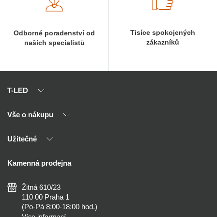
Tisíce spokojených
Odborné poradenství od
zákazníků
našich specialistů
T-LED
Vše o nákupu
O nás
Naši partneři
Užitečné
Výhody T-LED
Kontakty
Doprava a platba
Kalkulačky
Kamenná prodejna
Reklamace a vrácení
Montáž
Tipy, rady a instalace
Všeobecné obchodní podmínky
Nejčastější dotazy
Žitná 610/23
Zásady ochrany soukromí
Než koupíte
110 00 Praha 1
Nastavení cookies
(Po-Pá 8:00-18:00 hod.)
Osvětlení dle místnosti
Více informací