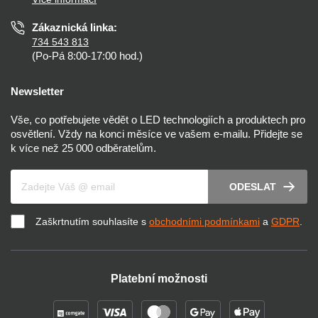
Prohlášení o přístupnosti
Zákaznická linka:
734 543 813
(Po-Pá 8:00-17:00 hod.)
Newsletter
Vše, co potřebujete vědět o LED technologiích a produktech pro
osvětlení. Vždy na konci měsíce ve vašem e-mailu. Přidejte se
k více než 25 000 odběratelům.
Váš e-mail
ODESLAT
Zaškrtnutím souhlasíte s
obchodními podmínkami
a
GDPR
.
Platební možnosti