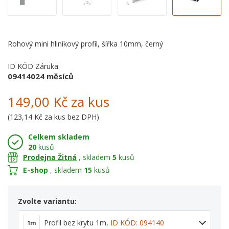
Rohový mini hliníkový profil, šířka 10mm, černý
ID KÓD:
Záruka:
094140
24 měsíců
149,00 Kč
za kus
(
123,14 Kč
za kus bez DPH)
Celkem skladem
20
kusů
Prodejna Žitná
, skladem
5
kusů
E-shop
, skladem
15
kusů
Zvolte variantu:
Profil bez krytu 1m
,
ID KÓD: 094140
1m