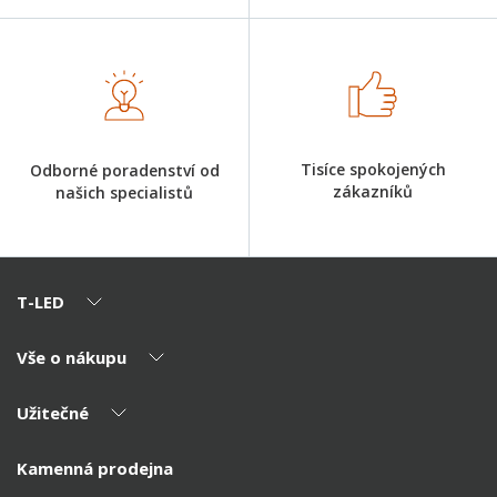
Tisíce spokojených
Odborné poradenství od
zákazníků
našich specialistů
T-LED
Vše o nákupu
O nás
Naši partneři
Užitečné
Výhody T-LED
Kontakty
Doprava a platba
Kalkulačky
Kamenná prodejna
Reklamace a vrácení
Montáž
Tipy, rady a instalace