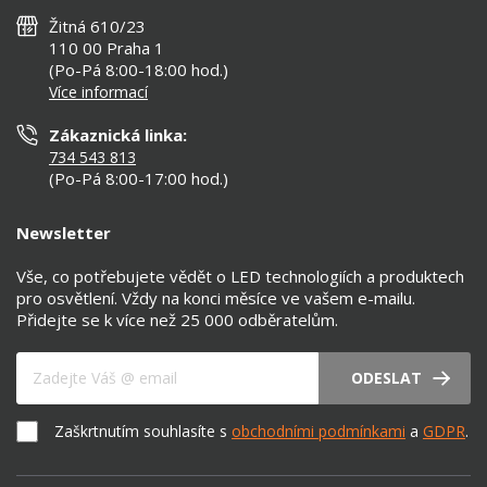
Všeobecné obchodní podmínky
Nejčastější dotazy
Žitná 610/23
Zásady ochrany soukromí
Než koupíte
110 00 Praha 1
Nastavení cookies
(Po-Pá 8:00-18:00 hod.)
Osvětlení dle místnosti
Více informací
Prohlášení o přístupnosti
Zákaznická linka:
734 543 813
(Po-Pá 8:00-17:00 hod.)
Newsletter
Vše, co potřebujete vědět o LED technologiích a produktech
pro osvětlení. Vždy na konci měsíce ve vašem e-mailu.
Přidejte se k více než 25 000 odběratelům.
Váš e-mail
ODESLAT
Zaškrtnutím souhlasíte s
obchodními podmínkami
a
GDPR
.