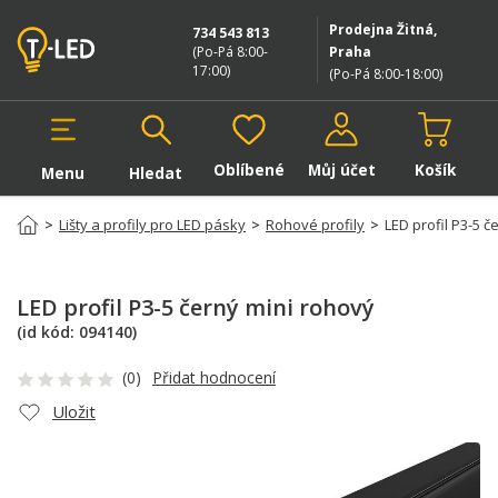
Prodejna Žitná,
734 543 813
(Po-Pá 8:00-
Praha
17:00
)
(Po-Pá 8:00-18:00
)
Oblíbené
Můj účet
Košík
Menu
Hledat
Hledat v produktech
>
Lišty a profily pro LED pásky
>
Rohové profily
>
LED profil P3-5 č
LED profil P3-5 černý mini rohový
(id kód:
094140
)
(0)
Přidat hodnocení
Uložit