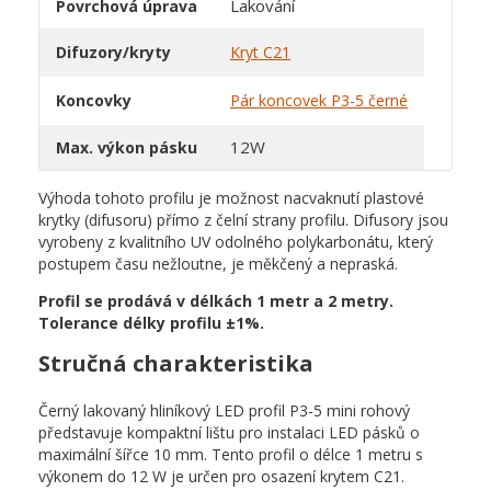
Lakování
Povrchová úprava
Difuzory/kryty
Kryt C21
Koncovky
Pár koncovek P3-5 černé
12W
Max. výkon pásku
Výhoda tohoto profilu je možnost nacvaknutí plastové
krytky (difusoru) přímo z čelní strany profilu. Difusory jsou
vyrobeny z kvalitního UV odolného polykarbonátu, který
postupem času nežloutne, je měkčený a nepraská.
Profil se prodává v délkách 1 metr a 2 metry.
Tolerance délky profilu ±1%.
Stručná charakteristika
Černý lakovaný hliníkový LED profil P3-5 mini rohový
představuje kompaktní lištu pro instalaci LED pásků o
maximální šířce 10 mm. Tento profil o délce 1 metru s
výkonem do 12 W je určen pro osazení krytem C21.