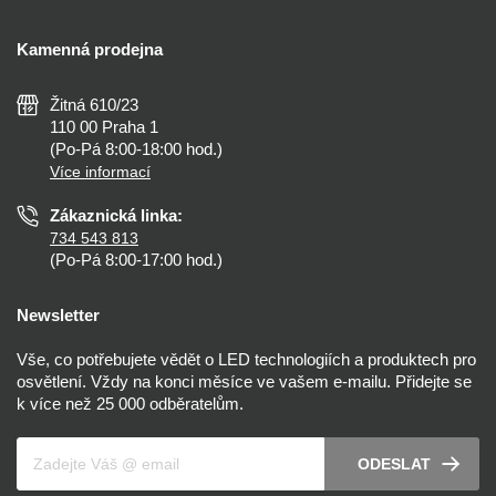
Kontakty
Doprava a platba
Kalkulačky
Kamenná prodejna
Reklamace a vrácení
Montáž
Tipy, rady a instalace
Všeobecné obchodní podmínky
Nejčastější dotazy
Žitná 610/23
Zásady ochrany soukromí
Než koupíte
110 00 Praha 1
Nastavení cookies
(Po-Pá 8:00-18:00 hod.)
Osvětlení dle místnosti
Více informací
Prohlášení o přístupnosti
Zákaznická linka:
734 543 813
(Po-Pá 8:00-17:00 hod.)
Newsletter
Vše, co potřebujete vědět o LED technologiích a produktech pro
osvětlení. Vždy na konci měsíce ve vašem e-mailu. Přidejte se
k více než 25 000 odběratelům.
Váš e-mail
ODESLAT