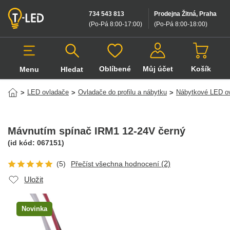
734 543 813
Prodejna Žitná, Praha
(Po-Pá 8:00-17:00
)
(Po-Pá 8:00-18:00
)
Oblíbené
Můj účet
Košík
Menu
Hledat
Hledat v produktech
LED ovladače
Ovladače do profilu a nábytku
Nábytkové LED o
>
>
>
Mávnutím spínač IRM1 12-24V černý
(id kód:
067151
)
(2)
(5)
Přečíst všechna hodnocení
Uložit
Novinka