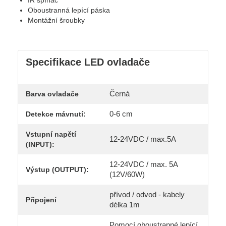
IR spínač
Oboustranná lepící páska
Montážní šroubky
Specifikace LED ovladače
Černá
Barva ovladače
0-6 cm
Detekce mávnutí:
Vstupní napětí
12-24VDC / max.5A
(INPUT):
12-24VDC / max. 5A
Výstup (OUTPUT):
(12V/60W)
přívod / odvod - kabely
Připojení
délka 1m
Pomocí oboustranné lepící