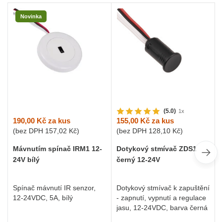
Novinka
(5.0)
1x
190,00 Kč
za kus
155,00 Kč
za kus
(bez DPH
157,02 Kč
)
(bez DPH
128,10 Kč
)
Mávnutím spínač IRM1 12-
Dotykový stmívač ZDS1
24V bílý
černý 12-24V
Spínač mávnutí IR senzor,
Dotykový stmívač k zapuštění
12-24VDC, 5A, bílý
- zapnutí, vypnutí a regulace
jasu, 12-24VDC, barva černá