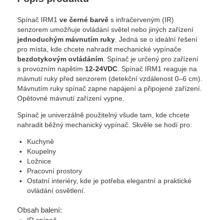
Spínač IRM1
ve černé barvě
s infračerveným (IR)
senzorem umožňuje ovládání světel nebo jiných zařízení
jednoduchým mávnutím ruky
. Jedná se o ideální řešení
pro místa, kde chcete nahradit mechanické vypínače
bezdotykovým ovládáním
. Spínač je určený pro zařízení
s provozním napětím
12-24VDC
. Spínač IRM1 reaguje na
mávnutí ruky před senzorem (detekční vzdálenost 0–6 cm).
Mávnutím ruky spínač zapne napájení a připojené zařízení.
Opětovné mávnutí zařízení vypne.
Spínač je univerzálně použitelný všude tam, kde chcete
nahradit běžný mechanický vypínač. Skvěle se hodí pro:
Kuchyně
Koupelny
Ložnice
Pracovní prostory
Ostatní interiéry, kde je potřeba elegantní a praktické
ovládání osvětlení.
Obsah balení: