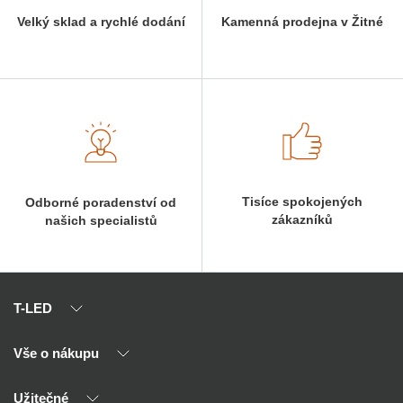
Velký sklad a rychlé dodání
Kamenná prodejna v Žitné
Tisíce spokojených
Odborné poradenství od
zákazníků
našich specialistů
T-LED
Vše o nákupu
O nás
Naši partneři
Užitečné
Výhody T-LED