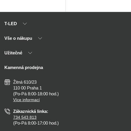
T-LED
Vše o nákupu
O nás
Naši partneři
Užitečné
Výhody T-LED
Kontakty
Doprava a platba
Kalkulačky
Kamenná prodejna
Reklamace a vrácení
Montáž
Tipy, rady a instalace
Všeobecné obchodní podmínky
Nejčastější dotazy
Žitná 610/23
Zásady ochrany soukromí
Než koupíte
110 00 Praha 1
Nastavení cookies
(Po-Pá 8:00-18:00 hod.)
Osvětlení dle místnosti
Více informací
Prohlášení o přístupnosti
Zákaznická linka:
734 543 813
(Po-Pá 8:00-17:00 hod.)