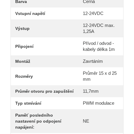
Černá
Barva
12-24VDC
Vstupní napětí
12-24VDC max.
Výstup
1,25A
Přívod / odvod -
Připojení
kabely délka 1m
Zavrtáním
Montáž
Průměr 15 x d 25
Rozměry
mm
11,7mm
Průměr otvoru pro zapuštění
PWM modulace
Typ stmívání
Paměť posledního
NE
nastavení po odpojení
napájení: