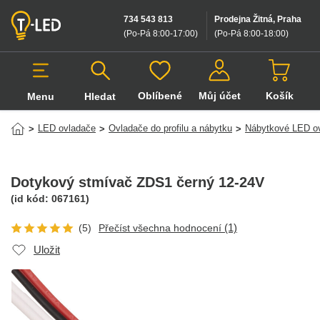
734 543 813
Prodejna Žitná, Praha
(Po-Pá 8:00-17:00
)
(Po-Pá 8:00-18:00
)
Oblíbené
Můj účet
Košík
Menu
Hledat
Hledat v produktech
LED ovladače
Ovladače do profilu a nábytku
Nábytkové LED o
>
>
>
Dotykový stmívač ZDS1 černý 12-24V
(id kód:
067161
)
(1)
(5)
Přečíst všechna hodnocení
Uložit