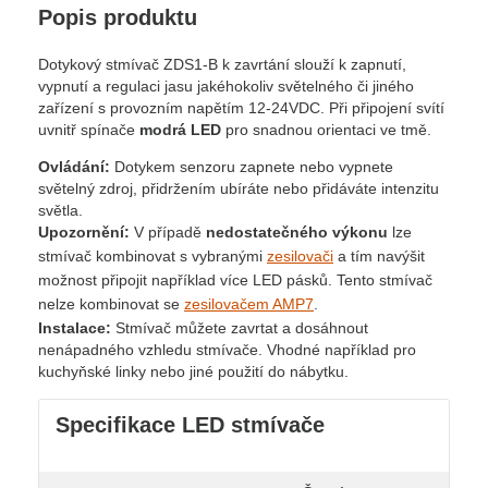
Popis produktu
Dotykový stmívač ZDS1-B k zavrtání slouží k zapnutí,
vypnutí a regulaci jasu jakéhokoliv světelného či jiného
zařízení s provozním napětím 12-24VDC. Při připojení svítí
uvnitř spínače
modrá LED
pro snadnou orientaci ve tmě.
Ovládání:
Dotykem senzoru zapnete nebo vypnete
světelný zdroj, přidržením ubíráte nebo přidáváte intenzitu
světla.
Upozornění:
V případě
nedostatečného výkonu
lze
stmívač kombinovat s vybranými
zesilovači
a tím navýšit
možnost připojit například více LED pásků. Tento stmívač
nelze kombinovat se
zesilovačem AMP7
.
Instalace:
Stmívač můžete zavrtat a dosáhnout
nenápadného vzhledu stmívače. Vhodné například pro
kuchyňské linky nebo jiné použití do nábytku.
Specifikace LED stmívače