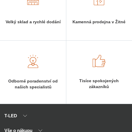
Velký sklad a rychlé dodání
Kamenná prodejna v Žitné
Tisíce spokojených
Odborné poradenství od
zákazníků
našich specialistů
T-LED
Vše o nákupu
O nás