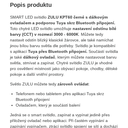
Popis produktu
SMART LED svítidlo
ZULU KPT60 černé s dálkovým
ovladačem a
podporou Tuya skrz Bluetooth připojení
.
Toto chytré LED svítidlo umožňuje
nastavení odstínu bílé
barvy (CCT) v rozmezí 3000 - 6000K
. Můžete tedy
nastavit odstín blízký klasické žárovce, ale také namíchat
jinou bílou barvu světla dle potřeby. Svítidlo je kompatibilní
s aplikací
Tuya přes Bluetooth připojení.
Součástí svítidla
je také
dálkový ovladač
, kterým můžete nastavovat barvu
světla, stmívat a zapínat. Chytré svítidlo ZULU je vhodné
pro osvětlení místností jako obývací pokoje, chodby, dětské
pokoje a další vnitřní prostory.
Světlo ZULU můžete tedy
zároveň ovládat
:
Telefonem nebo tabletem přes aplikaci Tuya skrz
Bluetooth připojení
Ovladačem, který je součástí balení
Jedná se o smart svítidlo, zapínat a vypínat jedině přes
přiložený ovladač nebo aplikaci. Při častém vypínání a
zapínání vypínačem, ztrácí svítidlo spojení se sítí a dochází