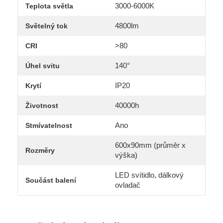
3000-6000K
Teplota světla
4800lm
Světelný tok
>80
CRI
140°
Úhel svitu
IP20
Krytí
40000h
Životnost
Ano
Stmívatelnost
600x90mm (průměr x
Rozměry
výška)
LED svítidlo, dálkový
Součást balení
ovladač