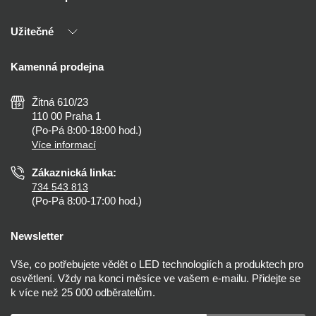
Naši partneři
Užitečné
Výhody T-LED
Kontakty
Doprava a platba
Kalkulačky
Kamenná prodejna
Reklamace a vrácení
Montáž
Tipy, rady a instalace
Všeobecné obchodní podmínky
Nejčastější dotazy
Žitná 610/23
Zásady ochrany soukromí
Než koupíte
110 00 Praha 1
Nastavení cookies
(Po-Pá 8:00-18:00 hod.)
Osvětlení dle místnosti
Více informací
Prohlášení o přístupnosti
Zákaznická linka:
734 543 813
(Po-Pá 8:00-17:00 hod.)
Newsletter
Vše, co potřebujete vědět o LED technologiích a produktech pro
osvětlení. Vždy na konci měsíce ve vašem e-mailu. Přidejte se
k více než 25 000 odběratelům.