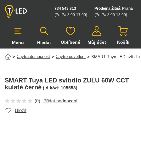
734 543 813
Prodejna Žitná, Praha
(Po-Pá 8:00-17:00
)
(Po-Pá 8:00-18:00
)
Oblíbené
Můj účet
Košík
Menu
Hledat
Hledat v produktech
Chytrá domácnost
Chytré osvětlení
>
>
>
SMART Tuya LED svítidlo
SMART Tuya LED svítidlo ZULU 60W CCT
kulaté černé
(id kód:
105558
)
(0)
Přidat hodnocení
Uložit