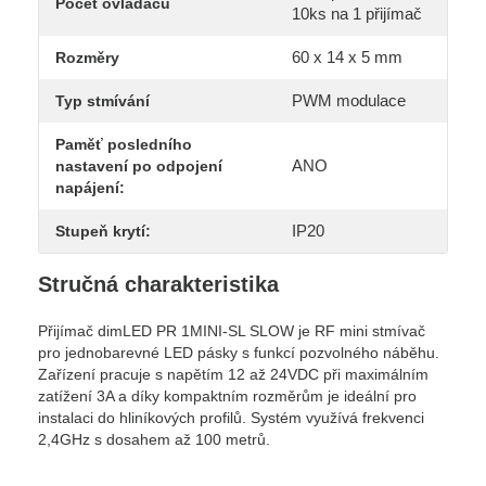
Počet ovladačů
10ks na 1 přijímač
60 x 14 x 5 mm
Rozměry
PWM modulace
Typ stmívání
Paměť posledního
ANO
nastavení po odpojení
napájení:
IP20
Stupeň krytí:
Stručná charakteristika
Přijímač dimLED PR 1MINI-SL SLOW je RF mini stmívač
pro jednobarevné LED pásky s funkcí pozvolného náběhu.
Zařízení pracuje s napětím 12 až 24VDC při maximálním
zatížení 3A a díky kompaktním rozměrům je ideální pro
instalaci do hliníkových profilů. Systém využívá frekvenci
2,4GHz s dosahem až 100 metrů.