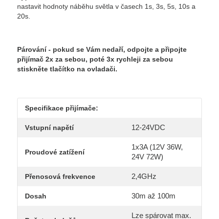
nastavit hodnoty náběhu světla v časech 1s, 3s, 5s, 10s a
20s.
Párování - pokud se Vám nedaří, odpojte a připojte
přijímač 2x za sebou, poté 3x rychleji za sebou
stiskněte tlačítko na ovladači.
Specifikace přijímače:
12-24VDC
Vstupní napětí
1x3A (12V 36W,
Proudové zatížení
24V 72W)
2,4GHz
Přenosová frekvence
30m až 100m
Dosah
Lze spárovat max.