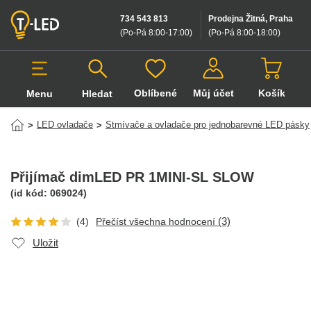
734 543 813
Prodejna Žitná, Praha
(Po-Pá 8:00-17:00
)
(Po-Pá 8:00-18:00
)
Oblíbené
Můj účet
Košík
Menu
Hledat
Hledat v produktech
LED ovladače
Stmívače a ovladače pro jednobarevné LED pásky
>
>
Přijímač dimLED PR 1MINI-SL SLOW
(id kód:
069024
)
(3)
(4)
Přečíst všechna hodnocení
Uložit