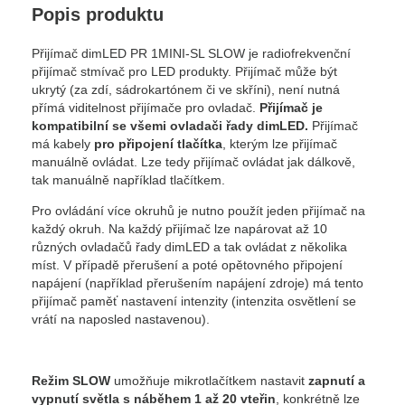
Popis produktu
Přijímač dimLED PR 1MINI-SL SLOW je radiofrekvenční
přijímač stmívač pro LED produkty. Přijímač může být
ukrytý (za zdí, sádrokartónem či ve skříni), není nutná
přímá viditelnost přijímače pro ovladač.
Přijímač je
kompatibilní se všemi ovladači řady dimLED.
Přijímač
má kabely
pro připojení tlačítka
, kterým lze přijímač
manuálně ovládat. Lze tedy přijímač ovládat jak dálkově,
tak manuálně například tlačítkem.
Pro ovládání více okruhů je nutno použít jeden přijímač na
každý okruh. Na každý přijímač lze napárovat až 10
různých ovladačů řady dimLED a tak ovládat z několika
míst. V případě přerušení a poté opětovného připojení
napájení (například přerušením napájení zdroje) má tento
přijímač paměť nastavení intenzity (intenzita osvětlení se
vrátí na naposled nastavenou).
Režim SLOW
umožňuje mikrotlačítkem nastavit
zapnutí a
vypnutí světla s náběhem 1 až 20 vteřin
, konkrétně lze