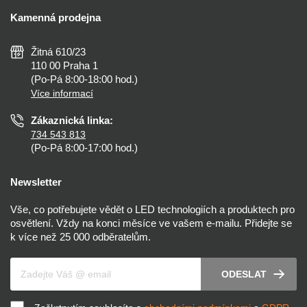
Doprava a platba
Kalkulačky
Kamenná prodejna
Reklamace a vrácení
Montáž
Tipy, rady a instalace
Všeobecné obchodní podmínky
Nejčastější dotazy
Žitná 610/23
Zásady ochrany soukromí
Než koupíte
110 00 Praha 1
Nastavení cookies
(Po-Pá 8:00-18:00 hod.)
Osvětlení dle místnosti
Více informací
Prohlášení o přístupnosti
Zákaznická linka:
734 543 813
(Po-Pá 8:00-17:00 hod.)
Newsletter
Vše, co potřebujete vědět o LED technologiích a produktech pro
osvětlení. Vždy na konci měsíce ve vašem e-mailu. Přidejte se
k více než 25 000 odběratelům.
Váš e-mail
ODESLAT