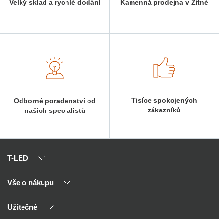
Velký sklad a rychlé dodání
Kamenná prodejna v Žitné
Tisíce spokojených
Odborné poradenství od
zákazníků
našich specialistů
T-LED
Vše o nákupu
O nás
Naši partneři
Užitečné
Výhody T-LED
Kontakty