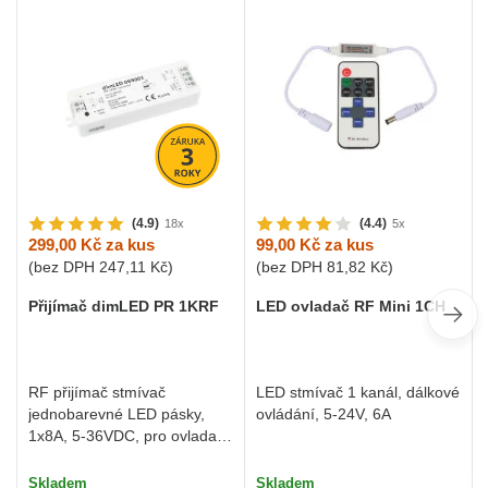
(4.9)
(4.4)
18x
5x
299,00 Kč
za kus
99,00 Kč
za kus
(bez DPH
247,11 Kč
)
(bez DPH
81,82 Kč
)
Přijímač dimLED PR 1KRF
LED ovladač RF Mini 1CH
RF přijímač stmívač
LED stmívač 1 kanál, dálkové
jednobarevné LED pásky,
ovládání, 5-24V, 6A
1x8A, 5-36VDC, pro ovladače
dimLED
Skladem
Skladem