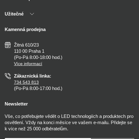
Naši partneři
Užitečné
Výhody T-LED
Kontakty
Doprava a platba
Kalkulačky
Kamenná prodejna
Reklamace a vrácení
Montáž
Tipy, rady a instalace
Všeobecné obchodní podmínky
Nejčastější dotazy
Žitná 610/23
Zásady ochrany soukromí
Než koupíte
110 00 Praha 1
Nastavení cookies
(Po-Pá 8:00-18:00 hod.)
Osvětlení dle místnosti
Více informací
Prohlášení o přístupnosti
Zákaznická linka:
734 543 813
(Po-Pá 8:00-17:00 hod.)
Newsletter
Vše, co potřebujete vědět o LED technologiích a produktech pro
osvětlení. Vždy na konci měsíce ve vašem e-mailu. Přidejte se
k více než 25 000 odběratelům.