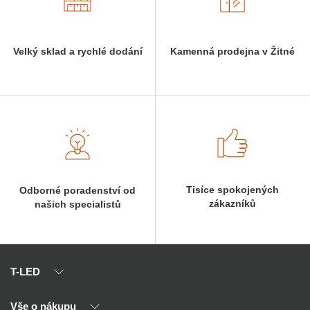
Velký sklad a rychlé dodání
Kamenná prodejna v Žitné
Tisíce spokojených
Odborné poradenství od
zákazníků
našich specialistů
T-LED
Vše o nákupu
O nás