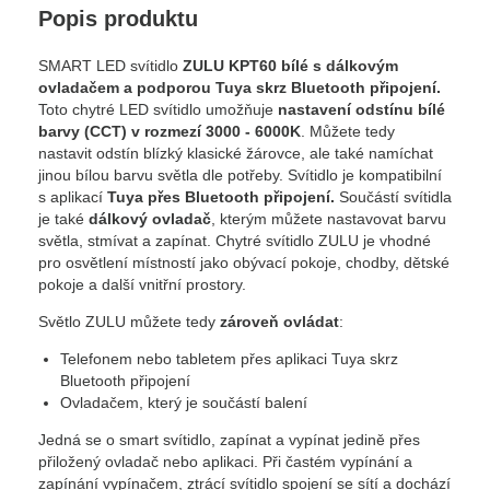
Popis produktu
SMART LED svítidlo
ZULU KPT60 bílé s dálkovým
ovladačem a
podporou Tuya skrz Bluetooth připojení
.
Toto chytré LED svítidlo umožňuje
nastavení odstínu bílé
barvy (CCT) v rozmezí 3000 - 6000K
. Můžete tedy
nastavit odstín blízký klasické žárovce, ale také namíchat
jinou bílou barvu světla dle potřeby. Svítidlo je kompatibilní
s aplikací
Tuya přes Bluetooth připojení.
Součástí svítidla
je také
dálkový ovladač
, kterým můžete nastavovat barvu
světla, stmívat a zapínat. Chytré svítidlo ZULU je vhodné
pro osvětlení místností jako obývací pokoje, chodby, dětské
pokoje a další vnitřní prostory.
Světlo ZULU můžete tedy
zároveň ovládat
:
Telefonem nebo tabletem přes aplikaci Tuya skrz
Bluetooth připojení
Ovladačem, který je součástí balení
Jedná se o smart svítidlo, zapínat a vypínat jedině přes
přiložený ovladač nebo aplikaci. Při častém vypínání a
zapínání vypínačem, ztrácí svítidlo spojení se sítí a dochází