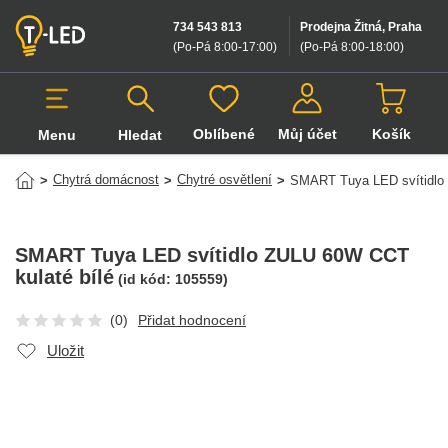
734 543 813
Prodejna Žitná, Praha
(Po-Pá 8:00-17:00
)
(Po-Pá 8:00-18:00
)
Oblíbené
Můj účet
Košík
Menu
Hledat
Hledat v produktech
Chytrá domácnost
Chytré osvětlení
>
>
>
SMART Tuya LED svítidlo 
SMART Tuya LED svítidlo ZULU 60W CCT
kulaté bílé
(id kód:
105559
)
(0)
Přidat hodnocení
Uložit