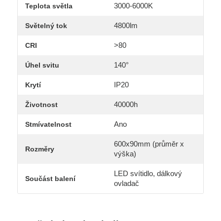
3000-6000K
Teplota světla
4800lm
Světelný tok
>80
CRI
140°
Úhel svitu
IP20
Krytí
40000h
Životnost
Ano
Stmívatelnost
600x90mm (průměr x
Rozměry
výška)
LED svítidlo, dálkový
Součást balení
ovladač