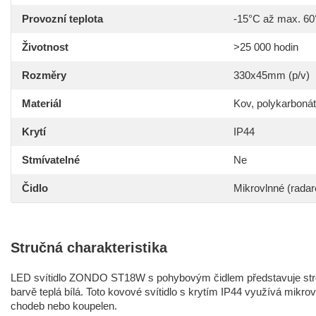
Provozní teplota
-15°C až max. 6
Životnost
>25 000 hodin
Rozměry
330x45mm (p/v)
Materiál
Kov, polykarbonát
Krytí
IP44
Stmívatelné
Ne
Čidlo
Mikrovlnné (radar
Stručná charakteristika
LED svítidlo ZONDO ST18W s pohybovým čidlem představuje stro
barvě teplá bílá. Toto kovové svítidlo s krytím IP44 využívá mikrov
chodeb nebo koupelen.