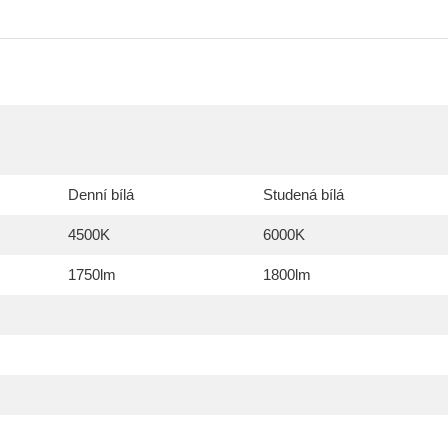
Denní bílá
Studená bílá
4500K
6000K
1750lm
1800lm