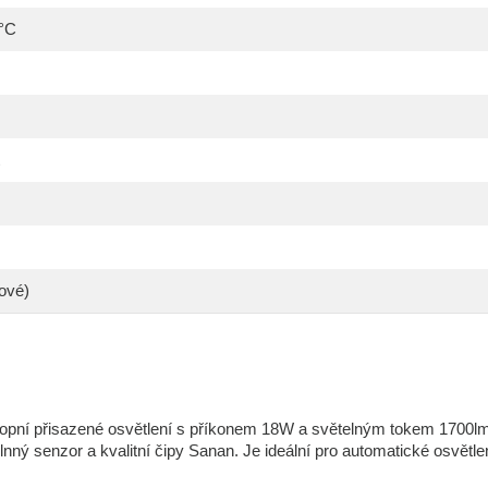
0°C
ové)
pní přisazené osvětlení s příkonem 18W a světelným tokem 1700l
lnný senzor a kvalitní čipy Sanan. Je ideální pro automatické osvětle