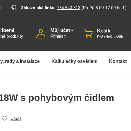
.
)
Zákaznická linka:
734 543 813
(Po-Pá 8:00-17:00
hod.
)
líbené
Můj účet
Košík
né produkty
Přihlásit
Prázdný košík
y, rady a instalace
Kalkulačky osvětlení
Kontakt
T18W s pohybovým čidlem
Uložit