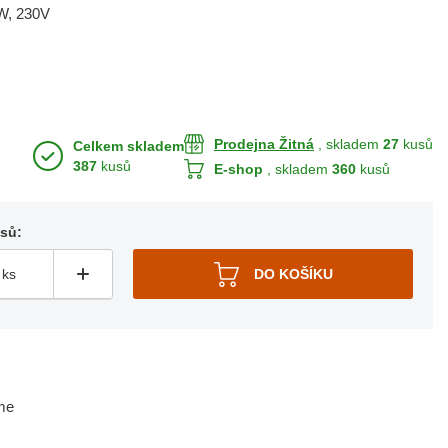
8W, 230V
Prodejna Žitná
, skladem
27
kusů
Celkem skladem
387
kusů
E-shop
, skladem
360
kusů
usů:
me