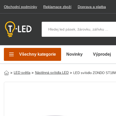
Obchodní podmínky
Reklamace zboží
Doprava a platba
Hledat v produktech
Všechny kategorie
Novinky
Výprodej
LED světla
Nástěnná svítidla LED
>
>
>
LED svítidlo ZONDO ST18W