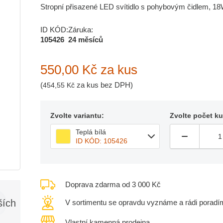
Stropní přisazené LED svítidlo s pohybovým čidlem, 1
ID KÓD:
Záruka:
105426
24 měsíců
550,00 Kč
za kus
(
za kus bez DPH)
454,55 Kč
Zvolte variantu:
Zvolte počet k
Teplá bílá
ID KÓD: 105426
Doprava zdarma od 3 000 Kč
ších
V sortimentu se opravdu vyznáme a rádi poradí
Vlastní kamenná prodejna