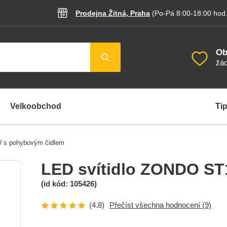
Prodejna Žitná, Praha
(Po-Pá 8:00-18:00
hod
Ob
žád
Velkoobchod
Tip
 s pohybovým čidlem
LED svítidlo ZONDO S
(id kód:
105426
)
(4.8)
Přečíst všechna hodnocení
(9)