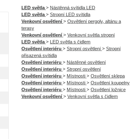
LED světla
>
Nástěnná svítidla LED
LED světla
>
Stropní LED svítidla
Venkovní osvětlení
>
Osvětlení pergoly, altánu a
terasy
Venkovní osvětlení
>
Venkovní světla stropní
LED světla
>
LED světla s čidlem
Osvětlení interiéru
>
Stropní osvětlení
>
Stropní
přisazená svítidla
Osvětlení interiéru
>
Nástěnné osvětlení
Osvětlení interiéru
>
Stropní osvětlení
Osvětlení interiéru
>
Místnosti
>
Osvětlení sklepa
Osvětlení interiéru
>
Místnosti
>
Osvětlení koupelny
Osvětlení interiéru
>
Místnosti
>
Osvětlení ložnice
Venkovní osvětlení
>
Venkovní světla s čidlem