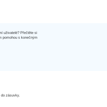
í uživatelé? Přečtěte si
 vám pomohou s konečným
mo do zásuvky.