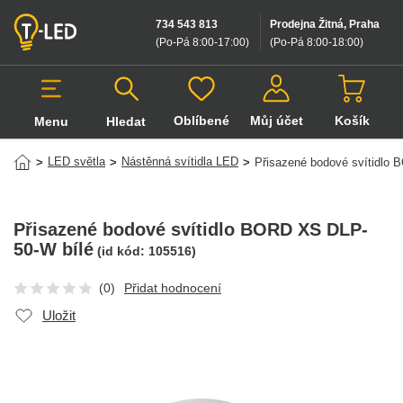
734 543 813
Prodejna Žitná, Praha
(Po-Pá 8:00-17:00
)
(Po-Pá 8:00-18:00
)
Oblíbené
Můj účet
Košík
Menu
Hledat
Hledat v produktech
LED světla
Nástěnná svítidla LED
>
>
>
Přisazené bodové svítidlo
Přisazené bodové svítidlo BORD XS DLP-
50-W bílé
(id kód:
105516
)
(0)
Přidat hodnocení
Uložit