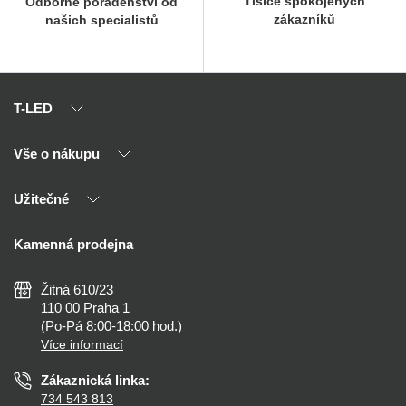
Tisíce spokojených
Odborné poradenství od
zákazníků
našich specialistů
T-LED
Vše o nákupu
O nás
Naši partneři
Užitečné
Výhody T-LED
Kontakty
Doprava a platba
Kalkulačky
Kamenná prodejna
Reklamace a vrácení
Montáž
Tipy, rady a instalace
Všeobecné obchodní podmínky
Nejčastější dotazy
Žitná 610/23
Zásady ochrany soukromí
Než koupíte
110 00 Praha 1
Nastavení cookies
(Po-Pá 8:00-18:00 hod.)
Osvětlení dle místnosti
Více informací
Prohlášení o přístupnosti
Zákaznická linka:
734 543 813