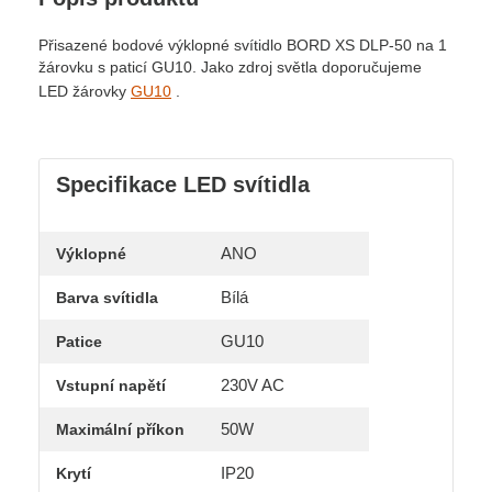
Přisazené bodové výklopné svítidlo BORD XS DLP-50 na 1
žárovku s paticí GU10. Jako zdroj světla doporučujeme
LED žárovky
GU10
.
Specifikace LED svítidla
ANO
Výklopné
Bílá
Barva svítidla
GU10
Patice
230V AC
Vstupní napětí
50W
Maximální příkon
IP20
Krytí