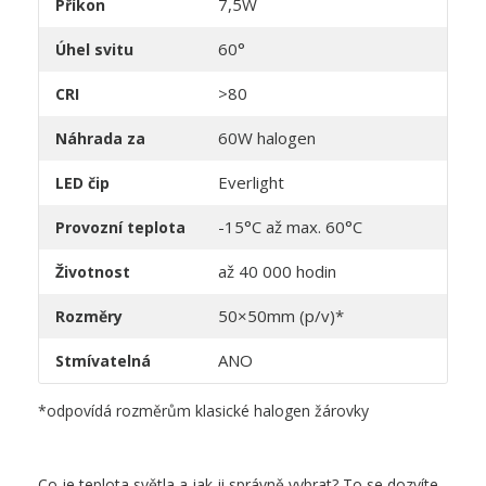
7,5W
Příkon
60°
Úhel svitu
>80
CRI
60W halogen
Náhrada za
Everlight
LED čip
-15°C až max. 60°C
Provozní teplota
až 40 000 hodin
Životnost
50×50mm (p/v)*
Rozměry
ANO
Stmívatelná
*odpovídá rozměrům klasické halogen žárovky
Co je teplota světla a jak ji správně vybrat? To se dozvíte