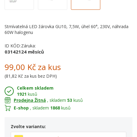
Stmívatelná LED žárovka GU10, 7,5W, úhel 60°, 230V, náhrada
60W halogenu
ID KÓD:
Záruka:
031421
24 měsíců
99,00 Kč
za kus
(
81,82 Kč
za kus bez DPH)
Celkem skladem
1921
kusů
Prodejna Žitná
, skladem
53
kusů
E-shop
, skladem
1868
kusů
Zvolte variantu: