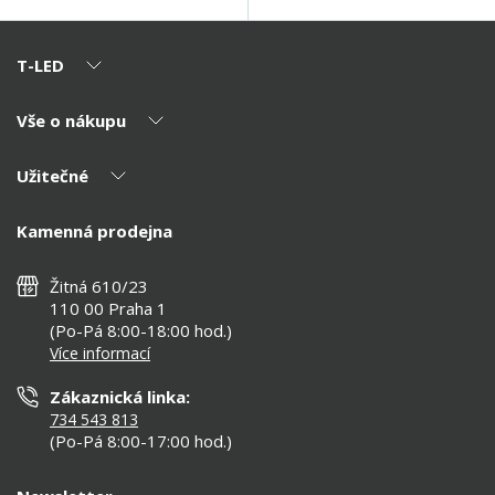
T-LED
Vše o nákupu
O nás
Naši partneři
Užitečné
Výhody T-LED
Kontakty
Doprava a platba
Kalkulačky
Kamenná prodejna
Reklamace a vrácení
Montáž
Tipy, rady a instalace
Všeobecné obchodní podmínky
Nejčastější dotazy
Žitná 610/23
Zásady ochrany soukromí
Než koupíte
110 00 Praha 1
Nastavení cookies
(Po-Pá 8:00-18:00 hod.)
Osvětlení dle místnosti
Více informací
Prohlášení o přístupnosti
Zákaznická linka:
734 543 813
(Po-Pá 8:00-17:00 hod.)