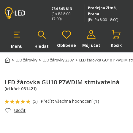
Prodejna Žitná,
734 543 813
(Po-Pá 8:00-
Praha
17:00
)
(Po-Pá 8:00-18:00
)
Oblíbené
Můj účet
Košík
Menu
Hledat
Hledat v produktech
>
LED žárovky
>
LED žárovky 230V
>
LED žárovka GU10 P7WDIM st
LED žárovka GU10 P7WDIM stmívatelná
(id kód:
031421
)
(1)
(5)
Přečíst všechna hodnocení
Uložit