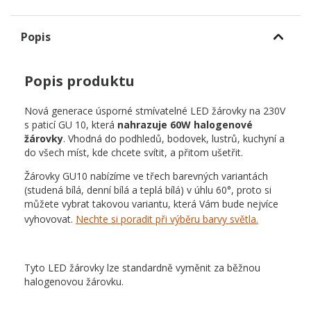
Popis
Popis produktu
Nová generace úsporné stmívatelné LED žárovky na 230V
s paticí GU 10, která
nahrazuje 60W halogenové
žárovky
. Vhodná do podhledů, bodovek, lustrů, kuchyní a
do všech míst, kde chcete svítit, a přitom ušetřit.
Žárovky GU10 nabízíme ve třech barevných variantách
(studená bílá, denní bílá a teplá bílá) v úhlu 60°, proto si
můžete vybrat takovou variantu, která Vám bude nejvíce
vyhovovat.
Nechte si poradit při výběru barvy světla.
Tyto LED žárovky lze standardně vyměnit za běžnou
halogenovou žárovku.