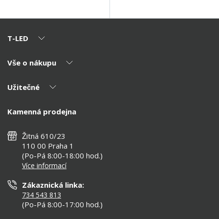
T-LED
Vše o nákupu
O nás
Naši partneři
Užitečné
Výhody T-LED
Kontakty
Doprava a platba
Kalkulačky
Kamenná prodejna
Reklamace a vrácení
Montáž
Tipy, rady a instalace
Všeobecné obchodní podmínky
Nejčastější dotazy
Žitná 610/23
Zásady ochrany soukromí
Než koupíte
110 00 Praha 1
Nastavení cookies
(Po-Pá 8:00-18:00 hod.)
Osvětlení dle místnosti
Více informací
Prohlášení o přístupnosti
Zákaznická linka:
734 543 813
(Po-Pá 8:00-17:00 hod.)