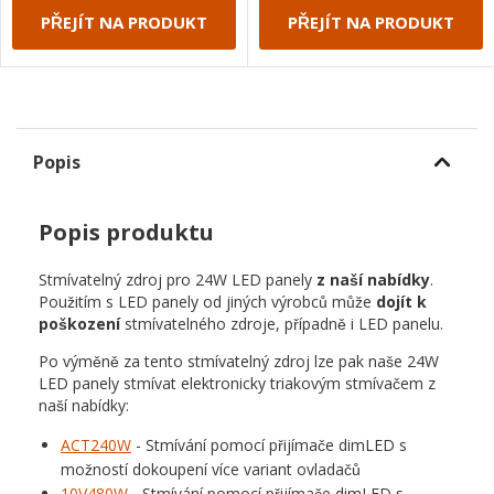
PŘEJÍT NA PRODUKT
PŘEJÍT NA PRODUKT
Popis
Popis produktu
Stmívatelný zdroj pro 24W LED panely
z naší nabídky
.
Použitím s LED panely od jiných výrobců může
dojít k
poškození
stmívatelného zdroje, případně i LED panelu.
Po výměně za tento stmívatelný zdroj lze pak naše 24W
LED panely stmívat elektronicky triakovým stmívačem z
naší nabídky:
ACT240W
- Stmívání pomocí přijímače dimLED s
možností dokoupení více variant ovladačů
10V480W
- Stmívání pomocí přijímače dimLED s