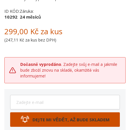
ID KÓD:
Záruka:
10292
24 měsíců
299,00 Kč
za kus
(
247,11 Kč
za kus bez DPH)
Dočasně vyprodáno
. Zadejte svůj e-mail a jakmile
bude zboží znovu na skladě, okamžitě vás
informujeme!
DEJTE MI VĚDĚT, AŽ BUDE SKLADEM