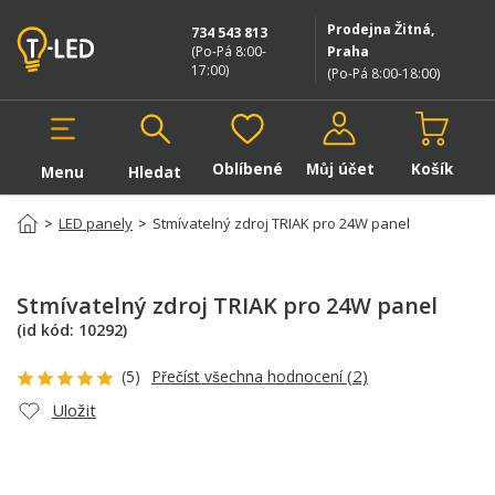
Prodejna Žitná,
734 543 813
(Po-Pá 8:00-
Praha
17:00
)
(Po-Pá 8:00-18:00
)
Oblíbené
Můj účet
Košík
Menu
Hledat
Hledat v produktech
>
LED panely
>
Stmívatelný zdroj TRIAK pro 24W panel
Stmívatelný zdroj TRIAK pro 24W panel
(id kód:
10292
)
(2)
(5)
Přečíst všechna hodnocení
Uložit