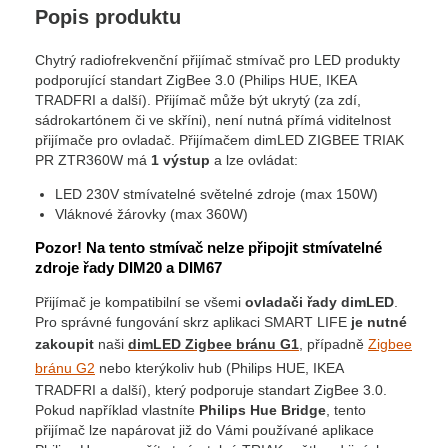
Popis produktu
Chytrý radiofrekvenční přijímač stmívač pro LED produkty
podporující standart ZigBee 3.0 (Philips HUE, IKEA
TRADFRI a další). Přijímač může být ukrytý (za zdí,
sádrokartónem či ve skříni), není nutná přímá viditelnost
přijímače pro ovladač. Přijímačem dimLED ZIGBEE TRIAK
PR ZTR360W má
1 výstup
a lze ovládat:
LED 230V stmívatelné světelné zdroje (max 150W)
Vláknové žárovky (max 360W)
Pozor! Na tento stmívač nelze připojit stmívatelné
zdroje řady DIM20 a DIM67
Přijímač je kompatibilní se všemi
ovladači řady dimLED
.
Pro správné fungování skrz aplikaci SMART LIFE
je nutné
zakoupit
naši
dimLED Zigbee bránu G1
, případně
Zigbee
bránu G2
nebo kterýkoliv hub (Philips HUE, IKEA
TRADFRI a další), který podporuje standart ZigBee 3.0.
Pokud například vlastníte
Philips Hue Bridge
, tento
přijímač lze napárovat již do Vámi používané aplikace