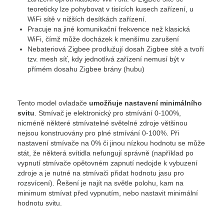
teoreticky lze pohybovat v tisících kusech zařízení, u
WiFi sítě v nižších desítkách zařízení.
Pracuje na jiné komunikační frekvence než klasická
WiFi, čímž může docházek k menšímu zarušení
Nebateriová Zigbee prodlužují dosah Zigbee sítě a tvoří
tzv. mesh síť, kdy jednotlivá zařízení nemusí být v
přímém dosahu Zigbee brány (hubu)
Tento model ovladače
umožňuje nastavení minimálního
svitu
. Stmívač je elektronický pro stmívání 0-100%,
nicméně některé stmívatelné světelné zdroje většinou
nejsou konstruovány pro plné stmívání 0-100%. Při
nastavení stmívače na 0% či jinou nízkou hodnotu se může
stát, že některá svítidla nefungují správně (například po
vypnutí stmívače opětovném zapnutí nedojde k vybuzení
zdroje a je nutné na stmívači přidat hodnotu jasu pro
rozsvícení). Řešení je najít na světle polohu, kam na
minimum stmívat před vypnutím, nebo nastavit minimální
hodnotu svitu.