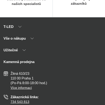
zákazníků
našich specialistů
T-LED
Vše o nákupu
O nás
Naši partneři
Užitečné
Výhody T-LED
Kontakty
Doprava a platba
Kalkulačky
Kamenná prodejna
Reklamace a vrácení
Montáž
Tipy, rady a instalace
Všeobecné obchodní podmínky
Nejčastější dotazy
Žitná 610/23
Zásady ochrany soukromí
Než koupíte
110 00 Praha 1
Nastavení cookies
(Po-Pá 8:00-18:00 hod.)
Osvětlení dle místnosti
Více informací
Prohlášení o přístupnosti
Zákaznická linka:
734 543 813