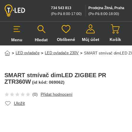
734 543 813
Prodejna Žitná, Praha
(Po-Pá 8:00-17:00
)
(Po-Pá 8:00-18:00
)
Oblíbené
Můj účet
Košík
Menu
Hledat
Hledat v produktech
LED ovladače
LED ovladače 230V
>
>
>
SMART stmívač dimLED 
SMART stmívač dimLED ZIGBEE PR
ZTR360W
(id kód:
069062
)
(0)
Přidat hodnocení
Uložit