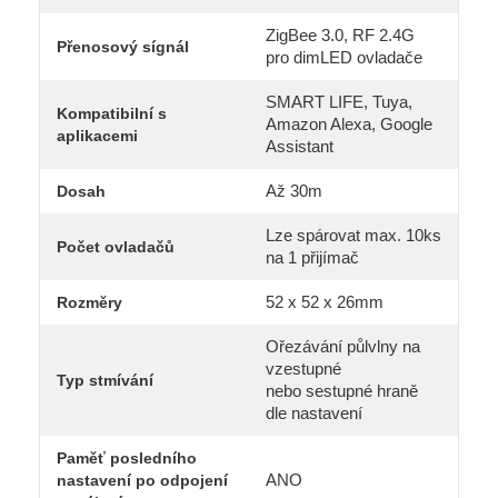
ZigBee 3.0, RF 2.4G
Přenosový sígnál
pro dimLED ovladače
SMART LIFE, Tuya,
Kompatibilní s
Amazon Alexa, Google
aplikacemi
Assistant
Až 30m
Dosah
Lze spárovat max. 10ks
Počet ovladačů
na 1 přijímač
52 x 52 x 26mm
Rozměry
Ořezávání půlvlny na
vzestupné
Typ stmívání
nebo sestupné hraně
dle nastavení
Paměť posledního
ANO
nastavení po odpojení