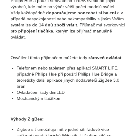
Philips Hue a použít stmívatelná TRIAK světla od jiných
výrobců, kde máte na výběr větší počet modelů světel.
Vždy každopádně
doporučujeme ponechat si balení
a v
případě nespokojenosti nebo nekompatibility s jiným Vaším
systém lze
do 14 dnů zboží vrátit
. Přijímač má svorkovnici
pro
připojení tlačítka
, kterým lze přijímač manuálně
ovládat.
Osvětlení tímto přijímačem můžete tedy
zároveň ovládat
:
Telefonem nebo tabletem přes aplikaci SMART LIFE,
případně Philips Hue při použití Philips Hue Bridge a
teoreticky další aplikace jiných dodavatelů ZigBee 3.0
bran
Ovladačem řady dimLED
Mechanickým tlačítkem
Výhody ZigBee:
Zigbee síť umožňuje mít v jedné síti řádově více
zařízení oproti klasické WiFi síti. U ZigBee sítě se