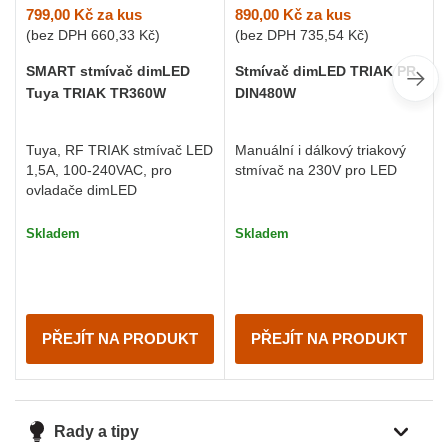
799,00 Kč
za kus
890,00 Kč
za kus
(bez DPH
660,33 Kč
)
(bez DPH
735,54 Kč
)
SMART stmívač dimLED
Stmívač dimLED TRIAK PR
Tuya TRIAK TR360W
DIN480W
Tuya, RF TRIAK stmívač LED
Manuální i dálkový triakový
1,5A, 100-240VAC, pro
stmívač na 230V pro LED
ovladače dimLED
Skladem
Skladem
PŘEJÍT NA PRODUKT
PŘEJÍT NA PRODUKT
Rady a tipy