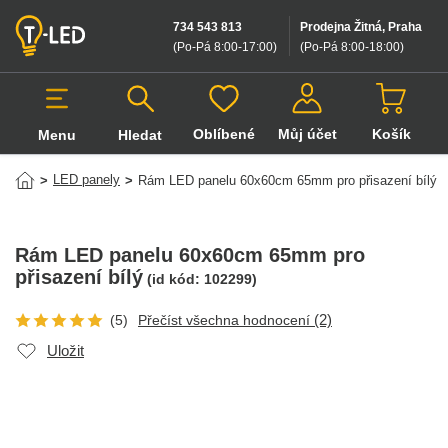
734 543 813
Prodejna Žitná, Praha
(Po-Pá 8:00-17:00
)
(Po-Pá 8:00-18:00
)
Oblíbené
Můj účet
Košík
Menu
Hledat
Hledat v produktech
LED panely
>
>
Rám LED panelu 60x60cm 65mm pro přisazení bílý
Rám LED panelu 60x60cm 65mm pro
přisazení bílý
(id kód:
102299
)
(2)
(5)
Přečíst všechna hodnocení
Uložit