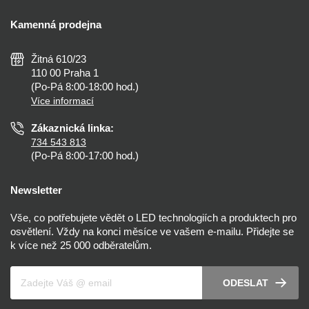
Doprava a platba
Kalkulačky
Kamenná prodejna
Reklamace a vrácení
Montáž
Tipy, rady a instalace
Všeobecné obchodní podmínky
Nejčastější dotazy
Žitná 610/23
Zásady ochrany soukromí
Než koupíte
110 00 Praha 1
Nastavení cookies
(Po-Pá 8:00-18:00 hod.)
Osvětlení dle místnosti
Více informací
Prohlášení o přístupnosti
Zákaznická linka:
734 543 813
(Po-Pá 8:00-17:00 hod.)
Newsletter
Vše, co potřebujete vědět o LED technologiích a produktech pro
osvětlení. Vždy na konci měsíce ve vašem e-mailu. Přidejte se
k více než 25 000 odběratelům.
Váš e-mail
ODESLAT