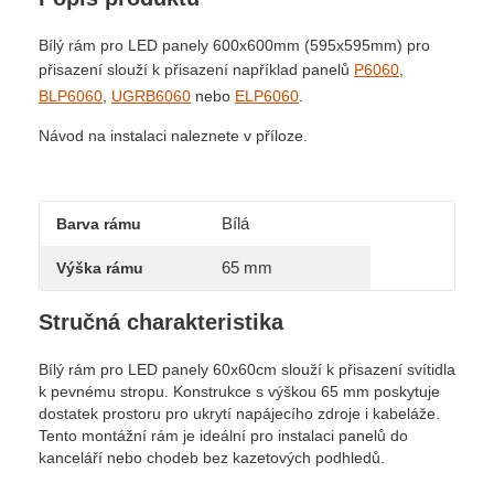
Bílý rám pro LED panely 600x600mm (595x595mm) pro
přisazení slouží k přisazení například panelů
P6060
,
BLP6060
,
UGRB6060
nebo
ELP6060
.
Návod na instalaci naleznete v příloze.
Bílá
Barva rámu
65 mm
Výška rámu
Stručná charakteristika
Bílý rám pro LED panely 60x60cm slouží k přisazení svítidla
k pevnému stropu. Konstrukce s výškou 65 mm poskytuje
dostatek prostoru pro ukrytí napájecího zdroje i kabeláže.
Tento montážní rám je ideální pro instalaci panelů do
kanceláří nebo chodeb bez kazetových podhledů.