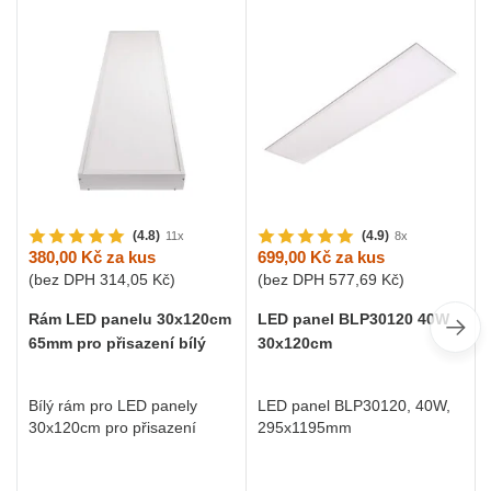
(4.8)
(4.9)
11x
8x
380,00 Kč
za kus
699,00 Kč
za kus
(bez DPH
314,05 Kč
)
(bez DPH
577,69 Kč
)
Rám LED panelu 30x120cm
LED panel BLP30120 40W
65mm pro přisazení bílý
30x120cm
Bílý rám pro LED panely
LED panel BLP30120, 40W,
30x120cm pro přisazení
295x1195mm