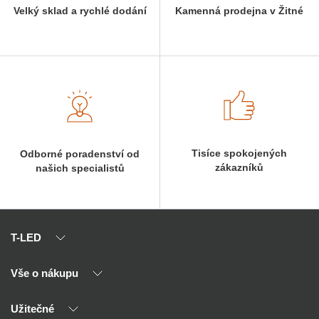
Velký sklad a rychlé dodání
Kamenná prodejna v Žitné
Tisíce spokojených
Odborné poradenství od
zákazníků
našich specialistů
T-LED
Vše o nákupu
O nás
Naši partneři
Užitečné
Výhody T-LED
Kontakty