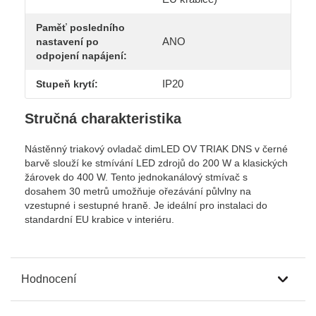
Paměť posledního
ANO
nastavení po
odpojení napájení:
IP20
Stupeň krytí:
Stručná charakteristika
Nástěnný triakový ovladač dimLED OV TRIAK DNS v černé
barvě slouží ke stmívání LED zdrojů do 200 W a klasických
žárovek do 400 W. Tento jednokanálový stmívač s
dosahem 30 metrů umožňuje ořezávání půlvlny na
vzestupné i sestupné hraně. Je ideální pro instalaci do
standardní EU krabice v interiéru.
Hodnocení