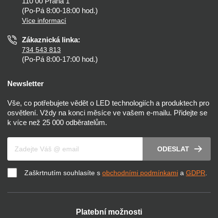
110 00 Praha 1
Nastavení cookies
(Po-Pá 8:00-18:00 hod.)
Osvětlení dle místnosti
Více informací
Prohlášení o přístupnosti
Zákaznická linka:
734 543 813
(Po-Pá 8:00-17:00 hod.)
Newsletter
Vše, co potřebujete vědět o LED technologiích a produktech pro
osvětlení. Vždy na konci měsíce ve vašem e-mailu. Přidejte se
k více než 25 000 odběratelům.
Váš e-mail
ODESLAT
Zaškrtnutím souhlasíte s
obchodními podmínkami
a
GDPR
.
Platební možnosti