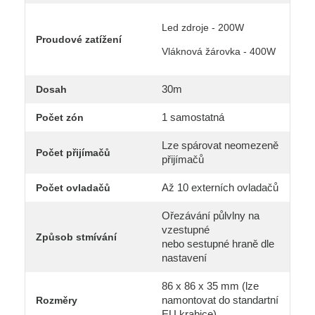
Led zdroje - 200W
Proudové zatížení
Vláknová žárovka - 400W
30m
Dosah
1 samostatná
Počet zón
Lze spárovat neomezeně
Počet přijímačů
přijímačů
Až 10 externích ovladačů
Počet ovladačů
Ořezávání půlvlny na
vzestupné
Způsob stmívání
nebo sestupné hraně dle
nastavení
86 x 86 x 35 mm (lze
namontovat do standartní
Rozměry
EU krabice)