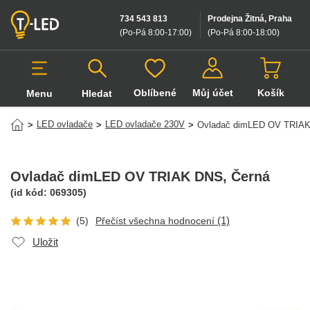
734 543 813
Prodejna Žitná, Praha
(Po-Pá 8:00-17:00
)
(Po-Pá 8:00-18:00
)
Oblíbené
Můj účet
Košík
Menu
Hledat
Hledat v produktech
LED ovladače
LED ovladače 230V
>
>
>
Ovladač dimLED OV TRIA
Ovladač dimLED OV TRIAK DNS
, Černá
(id kód:
069305
)
(1)
(5)
Přečíst všechna hodnocení
Uložit