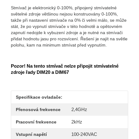
Stmívač je elektronický 0-100%, připojený stmívatelné
světelné zdroje většinou nejsou konstruovány 0-100%,
takže při nastavení stmívače na 0% či velmi málo, se může
stát, že po vypnutí stmívače v této hodnotě a opětovném
zapnutí nedojde k vybuzení zdroje a je nutné na stmívači
přidat hodnotu jasu pro rozsvícení. Řešení je najít na světle
polohu, kam na minimum stmívat před vypnutím.
Pozor! Na tento stmívač nelze připojit stmívatelné
zdroje řady DIM20 a DIM67
Specifikace ovladače:
2,4GHz
Přenosová frekvence
2kHz
Pracovní frekvence
100-240VAC
Vstupní napětí