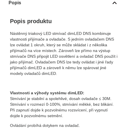
Popis
Popis produktu
Nástěnný triakový LED stmívač dimLED DNS kombinuje
vlastnosti přijímače a ovladače. S jedním ovladačem DNS
lze ovládat 1 okruh, který se může skládat i z několika
přijímačů na více místech. Zároveň lze přímo na výstup
stmívače DNS připojit LED osvětlení a ovladač DNS použít i
jako přijímač. Ovladačem DNS lze tedy ovládat i jiné řady
přijímačů dimLED a zároveň k němu lze spárovat jiné
modely ovladačů dimLED.
Vlastnosti a výhody systému dimLED:
Stmívání je stabilní a spolehlivé, dosah ovladače ≤ 30M.
Stmívání v rozmezí 0-100%, stmívání měkké, bez blikání.
Při zapnutí dojde k pozvolnému rozsvícení, při vypnutí
dojde k pozvolnému setmění.
Ovládání probíhá dotykem na ovladač.