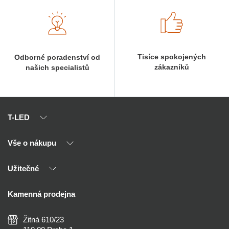
Tisíce spokojených
Odborné poradenství od
zákazníků
našich specialistů
T-LED
Vše o nákupu
O nás
Naši partneři
Užitečné
Výhody T-LED
Kontakty
Doprava a platba
Kalkulačky
Kamenná prodejna
Reklamace a vrácení
Montáž
Tipy, rady a instalace
Všeobecné obchodní podmínky
Nejčastější dotazy
Žitná 610/23
Zásady ochrany soukromí
Než koupíte