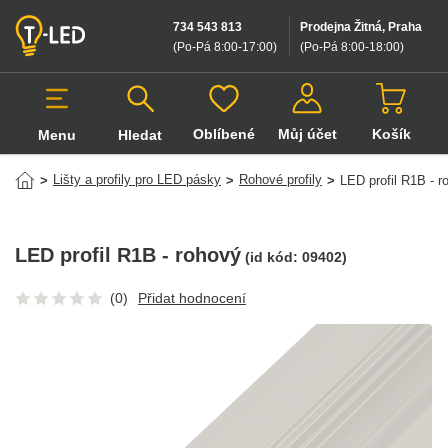
734 543 813
Prodejna Žitná, Praha
(Po-Pá 8:00-17:00
)
(Po-Pá 8:00-18:00
)
Oblíbené
Můj účet
Košík
Menu
Hledat
Hledat v produktech
Lišty a profily pro LED pásky
Rohové profily
>
>
>
LED profil R1B - r
LED profil R1B - rohový
(id kód:
09402
)
(0)
Přidat hodnocení