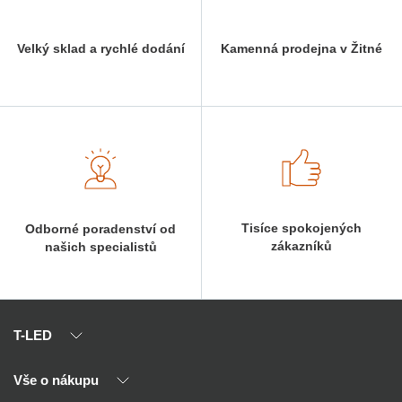
Velký sklad a rychlé dodání
Kamenná prodejna v Žitné
Tisíce spokojených
Odborné poradenství od
zákazníků
našich specialistů
T-LED
Vše o nákupu
O nás