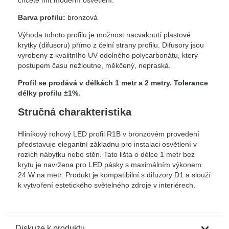
Barva profilu:
bronzová
Výhoda tohoto profilu je možnost nacvaknutí plastové
krytky (difusoru) přímo z čelní strany profilu. Difusory jsou
vyrobeny z kvalitního UV odolného polycarbonátu, který
postupem času nežloutne, měkčený, nepraská.
Profil se prodává v délkách 1 metr a 2 metry.
Tolerance
délky profilu ±1%.
Stručná charakteristika
Hliníkový rohový LED profil R1B v bronzovém provedení
představuje elegantní základnu pro instalaci osvětlení v
rozích nábytku nebo stěn. Tato lišta o délce 1 metr bez
krytu je navržena pro LED pásky s maximálním výkonem
24 W na metr. Produkt je kompatibilní s difuzory D1 a slouží
k vytvoření estetického světelného zdroje v interiérech.
Diskuze k produktu