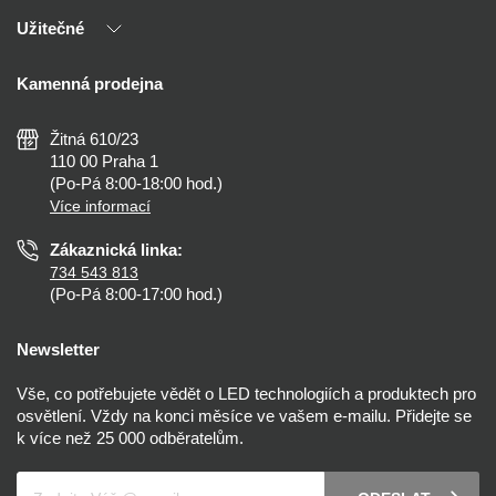
Naši partneři
Užitečné
Výhody T-LED
Kontakty
Doprava a platba
Kalkulačky
Kamenná prodejna
Reklamace a vrácení
Montáž
Tipy, rady a instalace
Všeobecné obchodní podmínky
Nejčastější dotazy
Žitná 610/23
Zásady ochrany soukromí
Než koupíte
110 00 Praha 1
Nastavení cookies
(Po-Pá 8:00-18:00 hod.)
Osvětlení dle místnosti
Více informací
Prohlášení o přístupnosti
Zákaznická linka:
734 543 813
(Po-Pá 8:00-17:00 hod.)
Newsletter
Vše, co potřebujete vědět o LED technologiích a produktech pro
osvětlení. Vždy na konci měsíce ve vašem e-mailu. Přidejte se
k více než 25 000 odběratelům.
Váš e-mail