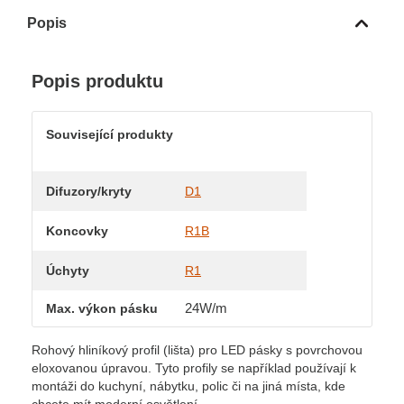
Popis
Popis produktu
Související produkty
Difuzory/kryty
D1
Koncovky
R1B
Úchyty
R1
24W/m
Max. výkon pásku
Rohový hliníkový profil (lišta) pro LED pásky s povrchovou
eloxovanou úpravou. Tyto profily se například používají k
montáži do kuchyní, nábytku, polic či na jiná místa, kde
chcete mít moderní osvětlení.