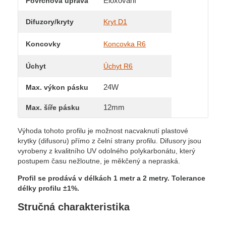
Eloxování
Povrchová úprava
Difuzory/kryty
Kryt D1
Koncovky
Koncovka R6
Úchyt
Úchyt R6
24W
Max. výkon pásku
12mm
Max. šíře pásku
Výhoda tohoto profilu je možnost nacvaknutí plastové
krytky (difusoru) přímo z čelní strany profilu. Difusory jsou
vyrobeny z kvalitního UV odolného polykarbonátu, který
postupem času nežloutne, je měkčený a nepraská.
Profil se prodává v délkách 1 metr a 2 metry.
Tolerance
délky profilu ±1%.
Stručná charakteristika