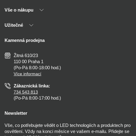
Vše o nákupu
O nás
Naši partneři
Užitečné
Výhody T-LED
Kontakty
Doprava a platba
Kalkulačky
Kamenná prodejna
Reklamace a vrácení
Montáž
Tipy, rady a instalace
Všeobecné obchodní podmínky
Nejčastější dotazy
Žitná 610/23
Zásady ochrany soukromí
Než koupíte
110 00 Praha 1
Nastavení cookies
(Po-Pá 8:00-18:00 hod.)
Osvětlení dle místnosti
Více informací
Prohlášení o přístupnosti
Zákaznická linka:
734 543 813
(Po-Pá 8:00-17:00 hod.)
Newsletter
Vše, co potřebujete vědět o LED technologiích a produktech pro
osvětlení. Vždy na konci měsíce ve vašem e-mailu. Přidejte se