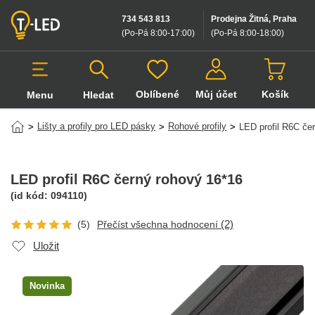
734 543 813
Prodejna Žitná, Praha
(Po-Pá 8:00-17:00
)
(Po-Pá 8:00-18:00
)
Oblíbené
Můj účet
Košík
Menu
Hledat
Hledat v produktech
Lišty a profily pro LED pásky
Rohové profily
>
>
>
LED profil R6C če
LED profil R6C černý rohový 16*16
(id kód:
094110
)
(2)
(5)
Přečíst všechna hodnocení
Uložit
Novinka