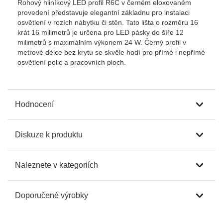
Rohový hliníkový LED profil R6C v černém eloxovaném
provedení představuje elegantní základnu pro instalaci
osvětlení v rozích nábytku či stěn. Tato lišta o rozměru 16
krát 16 milimetrů je určena pro LED pásky do šíře 12
milimetrů s maximálním výkonem 24 W. Černý profil v
metrové délce bez krytu se skvěle hodí pro přímé i nepřímé
osvětlení polic a pracovních ploch.
Hodnocení
Diskuze k produktu
Naleznete v kategoriích
Doporučené výrobky