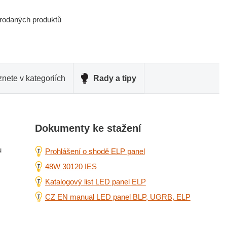
prodaných produktů
nete v kategoriích
Rady a tipy
Dokumenty ke stažení
u
Prohlášení o shodě ELP panel
48W 30120 IES
Katalogový list LED panel ELP
CZ EN manual LED panel BLP, UGRB, ELP