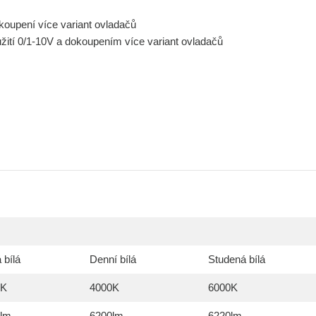
oupení více variant ovladačů
ití 0/1-10V a dokoupením více variant ovladačů
 bílá
Denní bílá
Studená bílá
0K
4000K
6000K
lm
6200lm
6220lm