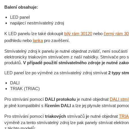
Balení obsahuje:
LED panel
napájecí nestmívatelný zdroj
K LED panelu lze také dokoupit
bílý rám 30120
nebo
černý rám 3
podhledu nebo
lanka
pro zavěšení.
Stmívatelný zdroj k panelu je nutné objednat zvlášť, není součástí
elektronicky triakovým stmívačem z naší nabídky. Stmívače pro 
produktů.
V případě použití stmívatelného zdroje je nutné zak
LED panel lze po výměné za stmívatelný zdroj stmívat
2 typy stm
DALI
TRIAK (TRIAC)
Pro stmívání pomocí
DALI protokolu
je nutné objednat
DALI stmí
je plně kompatibilní s
řízením DALI
a lze jej plynule stmívat pomo
Pro stmívání pomocí
triakových
stmívačů
j
e nutné objednat
TRIAK
výměně za tento stmívatelný zdroj lze pak panely stmívat elektro
z těchto modelů: