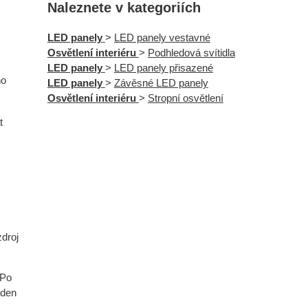
Naleznete v kategoriích
LED panely
>
LED panely vestavné
Osvětlení interiéru
>
Podhledová svítidla
LED panely
>
LED panely přisazené
ho
LED panely
>
Závěsné LED panely
Osvětlení interiéru
>
Stropní osvětlení
t
zdroj
 Po
eden