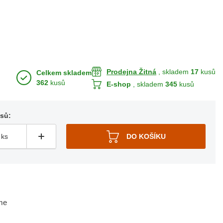
Prodejna Žitná
, skladem
17
kusů
Celkem skladem
362
kusů
E-shop
, skladem
345
kusů
usů:
me