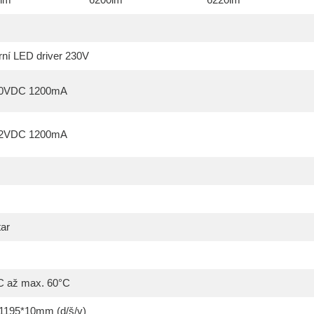
rní LED driver 230V
40VDC 1200mA
42VDC 1200mA
tar
C až max. 60°C
1195*10mm (d/š/v)