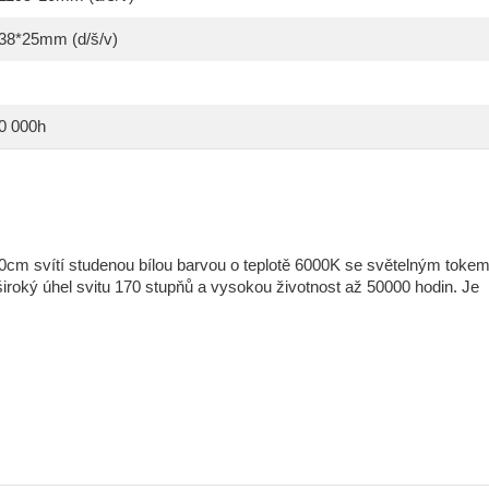
38*25mm (d/š/v)
0 000h
m svítí studenou bílou barvou o teplotě 6000K se světelným toke
iroký úhel svitu 170 stupňů a vysokou životnost až 50000 hodin. Je