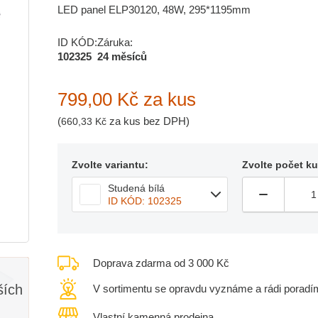
LED panel ELP30120, 48W, 295*1195mm
ID KÓD:
Záruka:
102325
24 měsíců
799,00 Kč
za kus
(
za kus bez DPH)
660,33 Kč
Zvolte variantu:
Zvolte počet k
Studená bílá
ID KÓD: 102325
Doprava zdarma od 3 000 Kč
ších
V sortimentu se opravdu vyznáme a rádi poradí
Vlastní kamenná prodejna