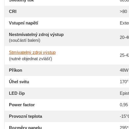
CRI
>80
Vstupní napětí
Exte
Nestmívatelný zdroj výstup
20-
(součástí balení)
Stmívatelný zdroj výstup
25-
(nutné objednat zvlášť)
Příkon
48W
Úhel svitu
170°
LED čip
Epis
Power factor
0,95
Provozní teplota
-15°
Rozměry panelu
295*