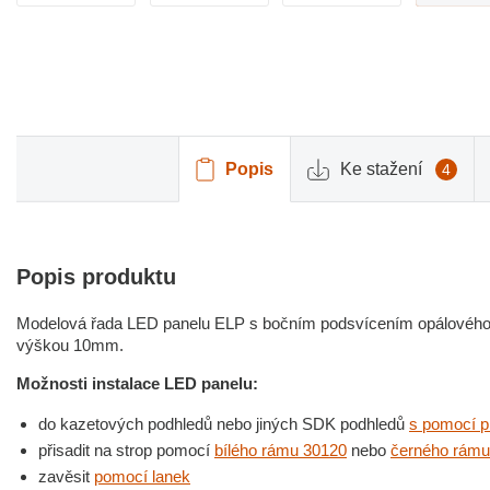
Popis
Ke stažení
4
Popis produktu
Modelová řada LED panelu ELP s bočním podsvícením opálového k
výškou 10mm.
Možnosti instalace LED panelu:
do kazetových podhledů nebo jiných SDK podhledů
s pomocí p
přisadit na strop pomocí
bílého rámu 30120
nebo
černého rámu
zavěsit
pomocí lanek