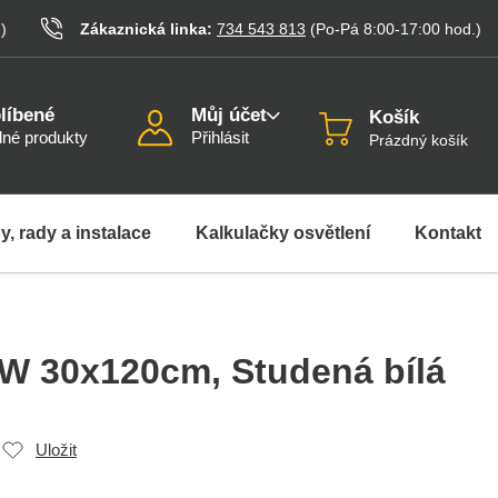
.
)
Zákaznická linka:
734 543 813
(Po-Pá 8:00-17:00
hod.
)
líbené
Můj účet
Košík
né produkty
Přihlásit
Prázdný košík
y, rady a instalace
Kalkulačky osvětlení
Kontakt
8W 30x120cm
, Studená bílá
Uložit