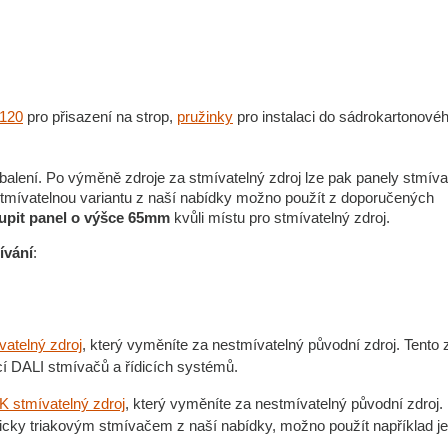
0120
pro přisazení na strop,
pružinky
pro instalaci do sádrokartonové
 balení. Po výměně zdroje za stmívatelný zdroj lze pak panely stmíva
stmívatelnou variantu z naší nabídky možno použít z doporučených
oupit panel o výšce 65mm
kvůli místu pro stmívatelný zdroj.
ívání
:
vatelný zdroj
, který vyměníte za nestmívatelný původní zdroj. Tento 
cí DALI stmívačů a řídicích systémů.
 stmívatelný zdroj
, který vyměníte za nestmívatelný původní zdroj.
nicky triakovým stmívačem z naší nabídky, možno použít například j