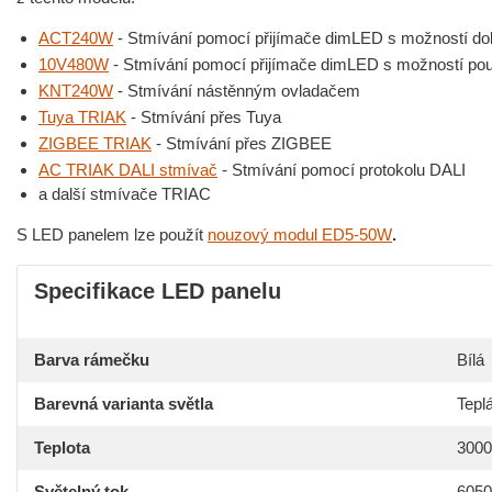
ACT240W
- Stmívání pomocí přijímače dimLED s možností dok
10V480W
- Stmívání pomocí přijímače dimLED s možností použ
KNT240W
- Stmívání nástěnným ovladačem
Tuya TRIAK
- Stmívání přes Tuya
ZIGBEE TRIAK
- Stmívání přes ZIGBEE
AC TRIAK DALI stmívač
- Stmívání pomocí protokolu DALI
a další stmívače TRIAC
S LED panelem lze použít
nouzový modul ED5-50W
.
Specifikace LED panelu
Barva rámečku
Bílá
Barevná varianta světla
Teplá
Teplota
300
Světelný tok
6050