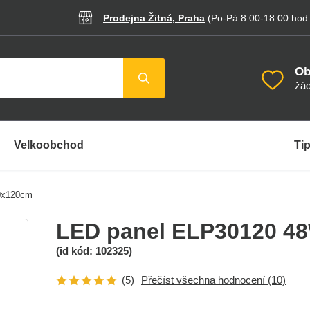
Prodejna Žitná, Praha
(Po-Pá 8:00-18:00
hod
Ob
žád
Velkoobchod
Tip
0x120cm
LED panel ELP30120 4
(id kód:
102325
)
(5)
Přečíst všechna hodnocení
(10)