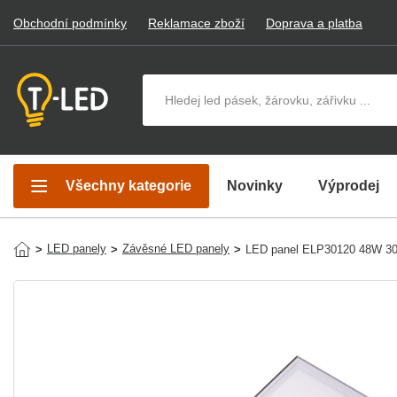
Obchodní podmínky
Reklamace zboží
Doprava a platba
Hledat v produktech
Všechny kategorie
Novinky
Výprodej
LED panely
Závěsné LED panely
>
>
>
LED panel ELP30120 48W 3