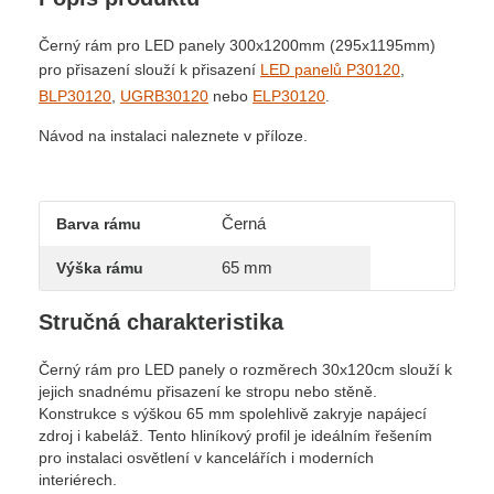
Černý rám pro LED panely 300x1200mm (295x1195mm)
pro přisazení slouží k přisazení
LED panelů P30120
,
BLP30120
,
UGRB30120
nebo
ELP30120
.
Návod na instalaci naleznete v příloze.
Černá
Barva rámu
65 mm
Výška rámu
Stručná charakteristika
Černý rám pro LED panely o rozměrech 30x120cm slouží k
jejich snadnému přisazení ke stropu nebo stěně.
Konstrukce s výškou 65 mm spolehlivě zakryje napájecí
zdroj i kabeláž. Tento hliníkový profil je ideálním řešením
pro instalaci osvětlení v kancelářích i moderních
interiérech.