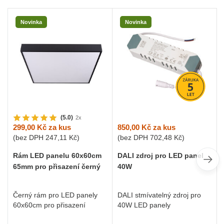
Novinka
Novinka
(5.0)
2x
850,00 Kč
za kus
299,00 Kč
za kus
(bez DPH
702,48 Kč
)
(bez DPH
247,11 Kč
)
DALI zdroj pro LED panel
Rám LED panelu 60x60cm
40W
65mm pro přisazení černý
DALI stmívatelný zdroj pro
Černý rám pro LED panely
40W LED panely
60x60cm pro přisazení