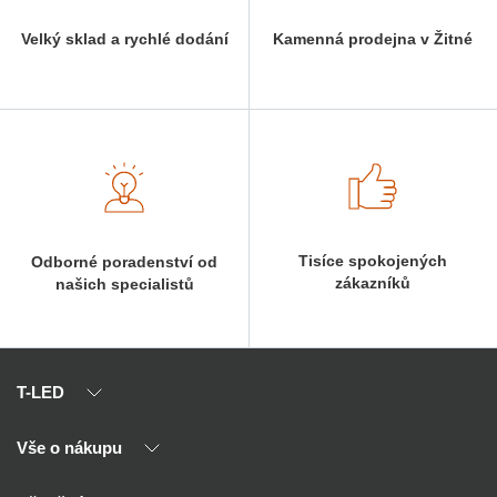
Velký sklad a rychlé dodání
Kamenná prodejna v Žitné
Tisíce spokojených
Odborné poradenství od
zákazníků
našich specialistů
T-LED
Vše o nákupu
O nás
Naši partneři