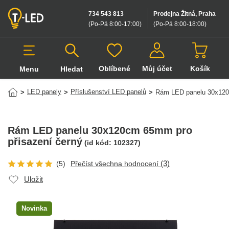
734 543 813
Prodejna Žitná, Praha
(Po-Pá 8:00-17:00
)
(Po-Pá 8:00-18:00
)
Oblíbené
Můj účet
Košík
Menu
Hledat
Hledat v produktech
LED panely
Příslušenství LED panelů
>
>
>
Rám LED panelu 30x120
Rám LED panelu 30x120cm 65mm pro
přisazení černý
(id kód:
102327
)
(3)
(5)
Přečíst všechna hodnocení
Uložit
Novinka