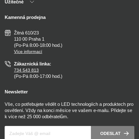
Užitečné
Výhody T-LED
Kontakty
Doprava a platba
Kalkulačky
Kamenná prodejna
Reklamace a vrácení
Montáž
Tipy, rady a instalace
Všeobecné obchodní podmínky
Nejčastější dotazy
Žitná 610/23
Zásady ochrany soukromí
Než koupíte
110 00 Praha 1
Nastavení cookies
(Po-Pá 8:00-18:00 hod.)
Osvětlení dle místnosti
Více informací
Prohlášení o přístupnosti
Zákaznická linka:
734 543 813
(Po-Pá 8:00-17:00 hod.)
Newsletter
Vše, co potřebujete vědět o LED technologiích a produktech pro
osvětlení. Vždy na konci měsíce ve vašem e-mailu. Přidejte se
k více než 25 000 odběratelům.
Váš e-mail
ODESLAT