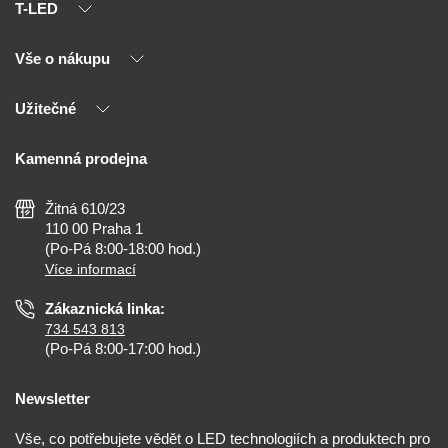
T-LED
Vše o nákupu
O nás
Naši partneři
Užitečné
Výhody T-LED
Kontakty
Doprava a platba
Kalkulačky
Kamenná prodejna
Reklamace a vrácení
Montáž
Tipy, rady a instalace
Všeobecné obchodní podmínky
Nejčastější dotazy
Žitná 610/23
Zásady ochrany soukromí
Než koupíte
110 00 Praha 1
Nastavení cookies
(Po-Pá 8:00-18:00 hod.)
Osvětlení dle místnosti
Více informací
Prohlášení o přístupnosti
Zákaznická linka:
734 543 813
(Po-Pá 8:00-17:00 hod.)
Newsletter
Vše, co potřebujete vědět o LED technologiích a produktech pro