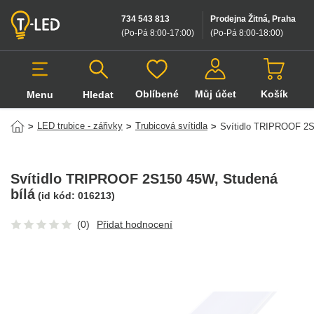
734 543 813
Prodejna Žitná, Praha
(Po-Pá 8:00-17:00
)
(Po-Pá 8:00-18:00
)
Oblíbené
Můj účet
Košík
Menu
Hledat
Hledat v produktech
LED trubice - zářivky
Trubicová svítidla
>
>
>
Svítidlo TRIPROOF 2
Svítidlo TRIPROOF 2S150 45W
, Studená
bílá
(id kód:
016213
)
(0)
Přidat hodnocení