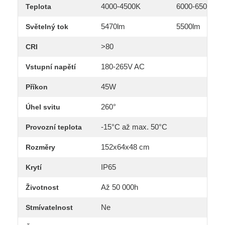
4000-4500K
6000-6500K
Teplota
5470lm
5500lm
Světelný tok
>80
CRI
180-265V AC
Vstupní napětí
45W
Příkon
260°
Úhel svitu
-15°C až max. 50°C
Provozní teplota
152x64x48 cm
Rozměry
IP65
Krytí
Až 50 000h
Životnost
Ne
Stmívatelnost