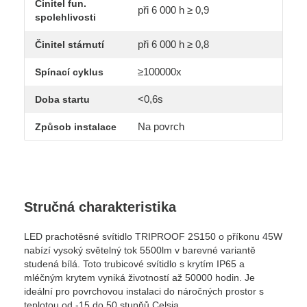
Činitel fun.
při 6 000 h ≥ 0,9
spolehlivosti
při 6 000 h ≥ 0,8
Činitel stárnutí
≥100000x
Spínací cyklus
<0,6s
Doba startu
Na povrch
Způsob instalace
Stručná charakteristika
LED prachotěsné svítidlo TRIPROOF 2S150 o příkonu 45W
nabízí vysoký světelný tok 5500lm v barevné variantě
studená bílá. Toto trubicové svítidlo s krytím IP65 a
mléčným krytem vyniká životností až 50000 hodin. Je
ideální pro povrchovou instalaci do náročných prostor s
teplotou od -15 do 50 stupňů Celsia.