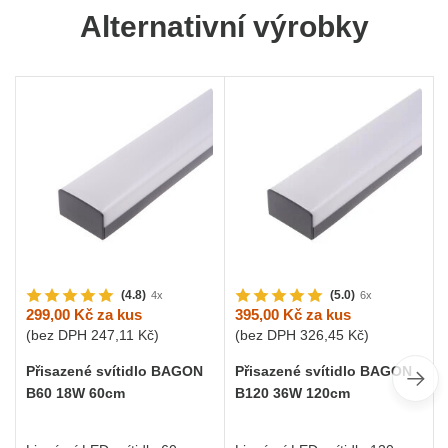
Alternativní výrobky
(4.8)
(5.0)
4x
6x
299,00 Kč
za kus
395,00 Kč
za kus
(bez DPH
247,11 Kč
)
(bez DPH
326,45 Kč
)
Přisazené svítidlo BAGON
Přisazené svítidlo BAGON
B60 18W 60cm
B120 36W 120cm