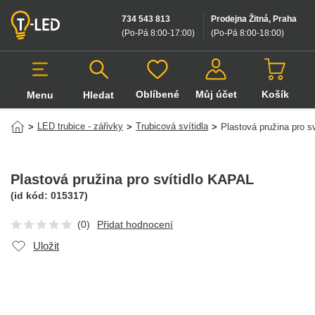
734 543 813
Prodejna Žitná, Praha
(Po-Pá 8:00-17:00
)
(Po-Pá 8:00-18:00
)
Oblíbené
Můj účet
Košík
Menu
Hledat
Hledat v produktech
LED trubice - zářivky
Trubicová svítidla
>
>
>
Plastová pružina pro s
Plastová pružina pro svítidlo KAPAL
(id kód:
015317
)
(0)
Přidat hodnocení
Uložit