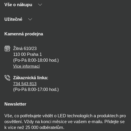
Vše o nákupu
O nás
Naši partneři
Užitečné
Výhody T-LED
Kontakty
Doprava a platba
Kalkulačky
Kamenná prodejna
Reklamace a vrácení
Montáž
Tipy, rady a instalace
Všeobecné obchodní podmínky
Nejčastější dotazy
Žitná 610/23
Zásady ochrany soukromí
Než koupíte
110 00 Praha 1
Nastavení cookies
(Po-Pá 8:00-18:00 hod.)
Osvětlení dle místnosti
Více informací
Prohlášení o přístupnosti
Zákaznická linka:
734 543 813
(Po-Pá 8:00-17:00 hod.)
Newsletter
Vše, co potřebujete vědět o LED technologiích a produktech pro
osvětlení. Vždy na konci měsíce ve vašem e-mailu. Přidejte se
k více než 25 000 odběratelům.