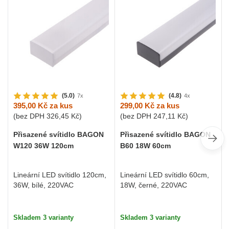
(5.0)
(4.8)
7x
4x
395,00 Kč
za kus
299,00 Kč
za kus
(bez DPH
326,45 Kč
)
(bez DPH
247,11 Kč
)
Přisazené svítidlo BAGON
Přisazené svítidlo BAGON
W120 36W 120cm
B60 18W 60cm
Lineární LED svítidlo 120cm,
Lineární LED svítidlo 60cm,
36W, bílé, 220VAC
18W, černé, 220VAC
Skladem 3 varianty
Skladem 3 varianty