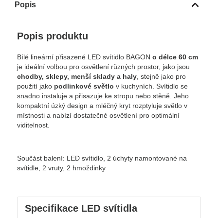
Popis
Popis produktu
Bílé lineární přisazené LED svítidlo BAGON
o délce 60 cm
je ideální volbou pro osvětlení různých prostor, jako jsou
chodby, sklepy, menší sklady a haly
, stejně jako pro
použití jako
podlinkové světlo
v kuchyních. Svítidlo se
snadno instaluje a přisazuje ke stropu nebo stěně. Jeho
kompaktní úzký design a mléčný kryt rozptyluje světlo v
místnosti a nabízí dostatečné osvětlení pro optimální
viditelnost.
Součást balení: LED svítidlo, 2 úchyty namontované na
svítidle, 2 vruty, 2 hmoždinky
Specifikace LED svítidla