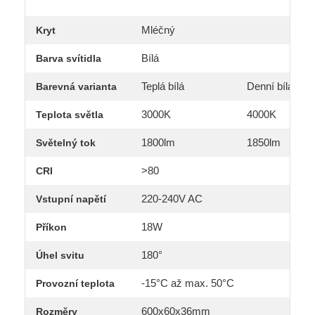
Mléčný
Kryt
Bílá
Barva svítidla
Teplá bílá
Denní bílá
Barevná varianta
3000K
4000K
Teplota světla
1800lm
1850lm
Světelný tok
>80
CRI
220-240V AC
Vstupní napětí
18W
Příkon
180°
Úhel svitu
-15°C až max. 50°C
Provozní teplota
600x60x36mm
Rozměry