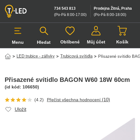
734 543 813
Prodejna Žitná, Praha
(Po-Pá 8:00-17:00
)
(Po-Pá 8:00-18:00
)
Oblíbené
Můj účet
Košík
Menu
Hledat
Hledat v produktech
LED trubice - zářivky
Trubicová svítidla
>
>
>
Přisazené svítidlo 
Přisazené svítidlo BAGON W60 18W 60cm
(id kód:
106650
)
(10)
(4.2)
Přečíst všechna hodnocení
Uložit