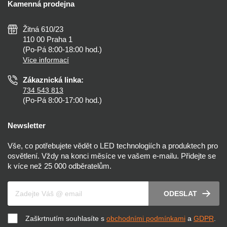
Kamenná prodejna
Reklamace a vrácení
Montáž
Tipy, rady a instalace
Všeobecné obchodní podmínky
Nejčastější dotazy
Žitná 610/23
Zásady ochrany soukromí
Než koupíte
110 00 Praha 1
Nastavení cookies
(Po-Pá 8:00-18:00 hod.)
Osvětlení dle místnosti
Více informací
Prohlášení o přístupnosti
Zákaznická linka:
734 543 813
(Po-Pá 8:00-17:00 hod.)
Newsletter
Vše, co potřebujete vědět o LED technologiích a produktech pro
osvětlení. Vždy na konci měsíce ve vašem e-mailu. Přidejte se
k více než 25 000 odběratelům.
Váš e-mail
ODESLAT
Zaškrtnutím souhlasíte s
obchodními podmínkami
a
GDPR
.