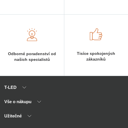
Tisíce spokojených
Odborné poradenství od
zákazníků
našich specialistů
T-LED
Vše o nákupu
O nás
Naši partneři
Užitečné
Výhody T-LED
Kontakty
Doprava a platba
Kalkulačky