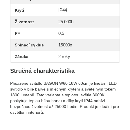
IP44
Krytí
25 000h
Životnost
0,5
PF
15000x
Spínací cyklus
2 roky
Záruka
Stručná charakteristika
Přisazené svítidlo BAGON W60 18W 60cm je lineární LED
svítidlo v bílé barvě s mléčným krytem a světelným tokem
1800 lumenů. Tato varianta s teplotou světla 3000K
poskytuje teplou bílou barvu a díky krytí IP44 nabízí
bezpečnou životnost až 25000 hodin. Produkt je ideální pro
osvětlení interiérů.