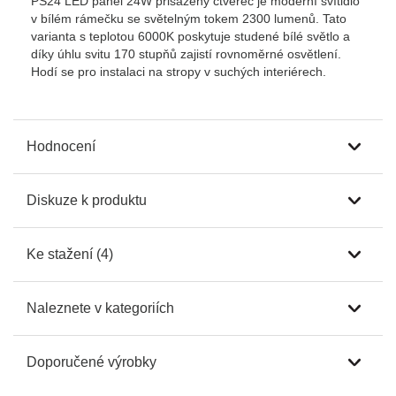
PS24 LED panel 24W přisazený čtverec je moderní svítidlo
v bílém rámečku se světelným tokem 2300 lumenů. Tato
varianta s teplotou 6000K poskytuje studené bílé světlo a
díky úhlu svitu 170 stupňů zajistí rovnoměrné osvětlení.
Hodí se pro instalaci na stropy v suchých interiérech.
Hodnocení
Diskuze k produktu
Ke stažení (4)
Naleznete v kategoriích
Doporučené výrobky