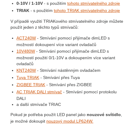
0-10V / 1-10V
- s použitím
tohoto stmívatelného zdroje
TRIAK
- s použitím
tohoto TRIAK stmívatelného zdroje
V případě využití TRIAKového stmívatelného zdroje můžete
použít jeden z těchto typů stmívačů:
ACT240W
- Stmívání pomocí přijímače dimLED s
možností dokoupení více variant ovladačů
10V480W
- Stmívání pomocí přijímače dimLED s
možností použití 0/1-10V a dokoupením více variant
ovladačů
KNT240W
- Stmívání nástěnným ovladačem
Tuya TRIAK
- Stmívání přes Tuya
ZIGBEE TRIAK
- Stmívání přes ZIGBEE
AC TRIAK DALI stmívač
- Stmívání pomocí protokolu
DALI
a další stmívače TRIAC
Pokud je potřeba použít LED panel jako
nouzové svítidlo
,
je možné dokoupit
nouzový modul LP624W.