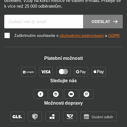
osvětlení. Vždy na konci měsíce ve vašem e-mailu. Přidejte se
k více než 25 000 odběratelům.
Váš e-mail
ODESLAT
Zaškrtnutím souhlasíte s
obchodními podmínkami
a
GDPR
.
Platební možnosti
Sledujte nás
Možnosti dopravy