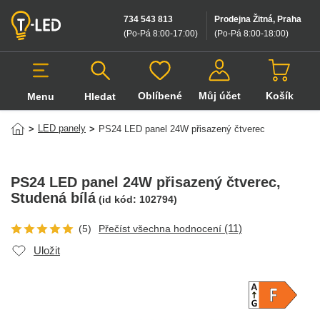
734 543 813
Prodejna Žitná, Praha
(Po-Pá 8:00-17:00
)
(Po-Pá 8:00-18:00
)
Oblíbené
Můj účet
Košík
Menu
Hledat
Hledat v produktech
LED panely
>
>
PS24 LED panel 24W přisazený čtverec
PS24 LED panel 24W přisazený čtverec
,
Studená bílá
(id kód:
102794
)
(11)
(5)
Přečíst všechna hodnocení
Uložit