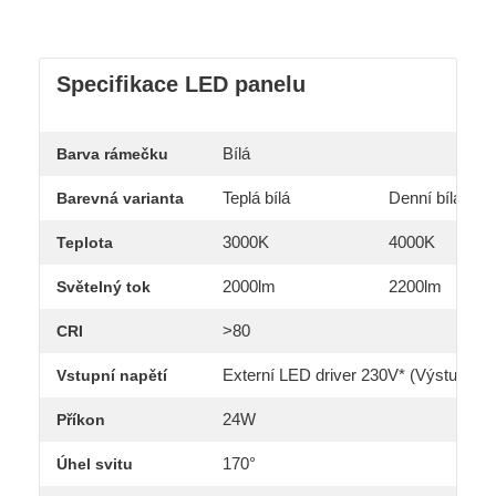
Specifikace LED panelu
Bílá
Barva rámečku
Teplá bílá
Denní bílá
Barevná varianta
3000K
4000K
Teplota
2000lm
2200lm
Světelný tok
>80
CRI
Externí LED driver 230V* (Výstup zd
Vstupní napětí
24W
Příkon
170°
Úhel svitu