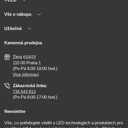
Vše o nákupu
O nás
Naši partneři
Užitečné
Výhody T-LED
Kontakty
Doprava a platba
Kalkulačky
Kamenná prodejna
Reklamace a vrácení
Montáž
Tipy, rady a instalace
Všeobecné obchodní podmínky
Nejčastější dotazy
Žitná 610/23
Zásady ochrany soukromí
Než koupíte
110 00 Praha 1
Nastavení cookies
(Po-Pá 8:00-18:00 hod.)
Osvětlení dle místnosti
Více informací
Prohlášení o přístupnosti
Zákaznická linka:
734 543 813
(Po-Pá 8:00-17:00 hod.)
Newsletter
Vše, co potřebujete vědět o LED technologiích a produktech pro