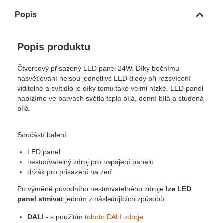
Popis
Popis produktu
Čtvercový přisazený LED panel 24W. Díky bočnímu
nasvětlování nejsou jednotlivé LED diody při rozsvícení
viditelné a svítidlo je díky tomu také velmi nízké. LED panel
nabízíme ve barvách světla teplá bílá, denní bílá a studená
bílá.
Součástí balení:
LED panel
nestmívatelný zdroj pro napájení panelu
držák pro přisazení na zeď
Po výměně původního nestmívatelného zdroje
lze LED
panel stmívat
jedním z následujících způsobů:
DALI
- s použitím
tohoto DALI zdroje