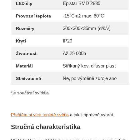
Epistar SMD 2835
LED čip
-15°C až max. 60°C
Provozní teplota
300x300×35mm (d/š/v)
Rozměry
IP20
Krytí
Až 25 000h
Životnost
Stříkaný kov, difusor plast
Materiál
Ne, po výměně zdroje ano
Stmívatelné
*je součástí svítidla
Přeštěte si více teplotě světla
a jak ji správně vybrat.
Stručná charakteristika