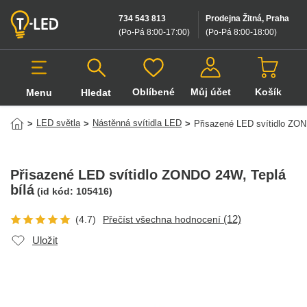
734 543 813
Prodejna Žitná, Praha
(Po-Pá 8:00-17:00
)
(Po-Pá 8:00-18:00
)
Oblíbené
Můj účet
Košík
Menu
Hledat
Hledat v produktech
LED světla
Nástěnná svítidla LED
>
>
>
Přisazené LED svítidlo Z
Přisazené LED svítidlo ZONDO 24W
, Teplá
bílá
(id kód:
105416
)
(12)
(4.7)
Přečíst všechna hodnocení
Uložit