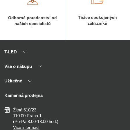
Tisíce spokojených
Odborné poradenství od
zákazníků
našich specialistů
T-LED
Vše o nákupu
O nás
Naši partneři
Užitečné
Výhody T-LED
Kontakty
Doprava a platba
Kalkulačky
Kamenná prodejna
Reklamace a vrácení
Montáž
Tipy, rady a instalace
Všeobecné obchodní podmínky
Nejčastější dotazy
Žitná 610/23
Zásady ochrany soukromí
Než koupíte
110 00 Praha 1
Nastavení cookies
(Po-Pá 8:00-18:00 hod.)
Osvětlení dle místnosti
Více informací
Prohlášení o přístupnosti