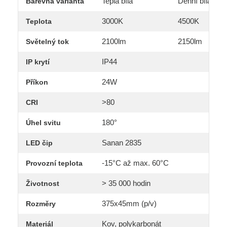
Teplá bílá
Denní bílá
Barevná varianta
3000K
4500K
Teplota
2100lm
2150lm
Světelný tok
IP44
IP krytí
24W
Příkon
>80
CRI
180°
Úhel svitu
Sanan 2835
LED čip
-15°C až max. 60°C
Provozní teplota
> 35 000 hodin
Životnost
375x45mm (p/v)
Rozměry
Kov, polykarbonát
Materiál