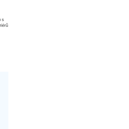
ů s
riérů