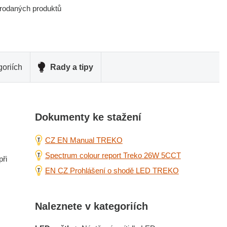
prodaných produktů
oriích
Rady a tipy
Dokumenty ke stažení
CZ EN Manual TREKO
Spectrum colour report Treko 26W 5CCT
při
EN CZ Prohlášení o shodě LED TREKO
Naleznete v kategoriích