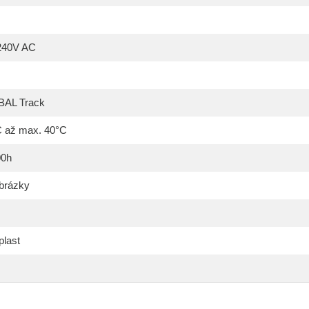
240V AC
AL Track
C až max. 40°C
00h
obrázky
plast