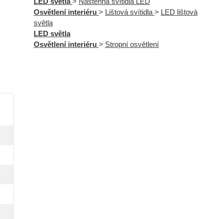
LED světla
>
Nástěnná svítidla LED
Osvětlení interiéru
>
Lištová svítidla
>
LED lištová
světla
LED světla
Osvětlení interiéru
>
Stropní osvětlení