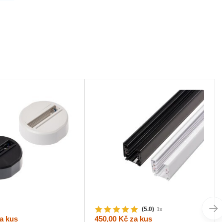
(5.0)
1x
a kus
450,00 Kč
za kus