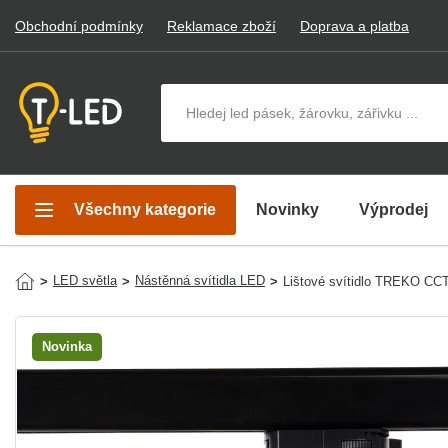
Obchodní podmínky
Reklamace zboží
Doprava a platba
Hledat v produktech
Všechny kategorie
Novinky
Výprodej
LED světla
Nástěnná svítidla LED
>
>
>
Lištové svítidlo TREKO CC
Novinka