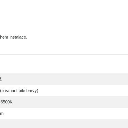
ěhem instalace.
á
5 variant bílé barvy)
-6500K
lm