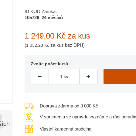
ID KÓD:
Záruka:
105726
24 měsíců
1 249,00 Kč
za kus
(
za kus bez DPH)
1 032,23 Kč
Zvolte počet kusů:
Doprava zdarma od 3 000 Kč
V sortimentu se opravdu vyznáme a rádi poradí
ších
Vlastní kamenná prodejna