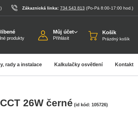
.
)
Zákaznická linka:
734 543 813
(Po-Pá 8:00-17:00
hod.
)
líbené
Můj účet
Košík
né produkty
Přihlásit
Prázdný košík
y, rady a instalace
Kalkulačky osvětlení
Kontakt
O CCT 26W černé
(id kód:
105726
)