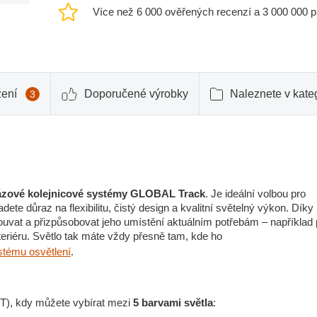
Více než 6 000 ověřených recenzí a 3 000 000 
žení
Doporučené výrobky
Naleznete v kateg
3
fázové kolejnicové systémy GLOBAL Track
. Je ideální volbou pro
ete důraz na flexibilitu, čistý design a kvalitní světelný výkon. Díky
ouvat a přizpůsobovat jeho umístění aktuálním potřebám – například 
eriéru. Světlo tak máte vždy přesně tam, kde ho
stému osvětlení
.
), kdy můžete vybírat mezi
5 barvami světla
: