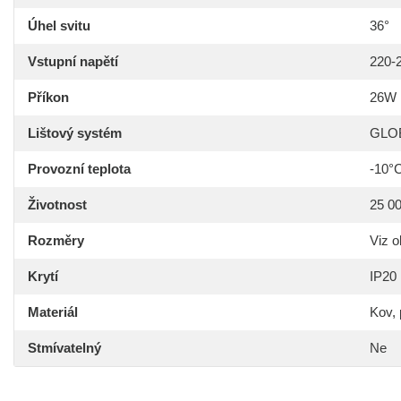
Úhel svitu
36°
Vstupní napětí
220-
Příkon
26W
Lištový systém
GLOB
Provozní teplota
-10°
Životnost
25 0
Rozměry
Viz 
Krytí
IP20
Materiál
Kov, 
Stmívatelný
Ne