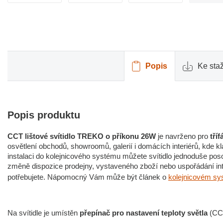
Popis
Ke sta
Popis produktu
CCT lištové svítidlo TREKO o příkonu 26W
je navrženo pro
tří
osvětlení obchodů, showroomů, galerií i domácích interiérů, kde klad
instalaci do kolejnicového systému můžete svítidlo jednoduše pos
změně dispozice prodejny, vystaveného zboží nebo uspořádání int
potřebujete. Nápomocný Vám může být článek o
kolejnicovém sy
Na svítidle je umístěn
přepínač pro nastavení teploty světla
(CCT