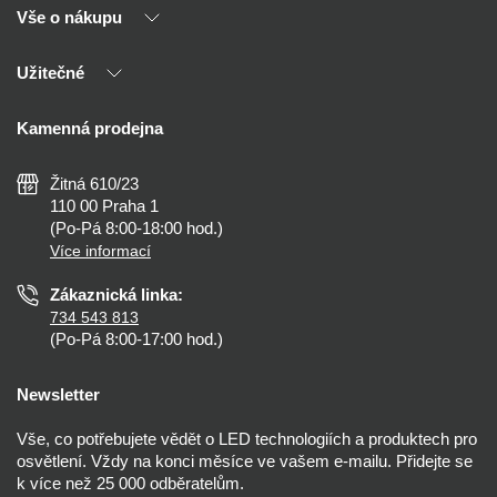
Vše o nákupu
O nás
Naši partneři
Užitečné
Výhody T-LED
Kontakty
Doprava a platba
Kalkulačky
Kamenná prodejna
Reklamace a vrácení
Montáž
Tipy, rady a instalace
Všeobecné obchodní podmínky
Nejčastější dotazy
Žitná 610/23
Zásady ochrany soukromí
Než koupíte
110 00 Praha 1
Nastavení cookies
(Po-Pá 8:00-18:00 hod.)
Osvětlení dle místnosti
Více informací
Prohlášení o přístupnosti
Zákaznická linka:
734 543 813
(Po-Pá 8:00-17:00 hod.)
Newsletter
Vše, co potřebujete vědět o LED technologiích a produktech pro
osvětlení. Vždy na konci měsíce ve vašem e-mailu. Přidejte se
k více než 25 000 odběratelům.