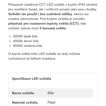
Přisazené nástěnné CCT LED svítidlo s krytím IP44 vhodně
pro osvětlení fasád, ale i vnitřních prostor jako jsou chodby.
Svítidlo lze použít i bez ozdobné mřížky
, kterou lze
snadno odmontovat. Pod krytem svítidla je umístěn
přepínač pro nastavení teploty světla (CCT)
, kde
můžete vybírat mezi
3 barvami světla
:
3000K teplá bílá
4000K denní bílá
6500K studená bílá
O barvě světla toho LED svítidla se tedy můžete
rozhodnout až během instalace.
Specifikace LED svítidla
Bílá
Barva svítidla
Plast
Materiál svítidla