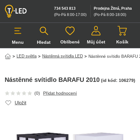
734 543 813
Prodejna Žitná, Praha
(Po-Pá 8:00-17:00
)
(Po-Pá 8:00-18:00
)
Oblíbené
Můj účet
Košík
Menu
Hledat
Hledat v produktech
LED světla
Nástěnná svítidla LED
>
>
>
Nástěnné svítidlo BARAFU 
Nástěnné svítidlo BARAFU 2010
(id kód:
106279
)
(0)
Přidat hodnocení
Uložit