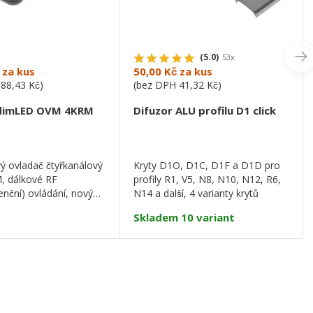
(5.0)
53x
za kus
50,00 Kč
za kus
388,43 Kč
)
(bez DPH
41,32 Kč
)
 dimLED OVM 4KRM
Difuzor ALU profilu D1 click
ý ovladač čtyřkanálový
Kryty D1O, D1C, D1F a D1D pro
 dálkové RF
profily R1, V5, N8, N10, N12, R6,
enční) ovládání, nový
N14 a další, 4 varianty krytů
unkce
Skladem 10 variant