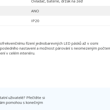
Ovladač, baterie, držák na zeď
ANO
IP20
ofrekvenčnímu řízení jednobarevných LED pásků až v osmi
ěť posledního nastavení a možnost párování s neomezeným počte
ení v celém interiéru.
atní uživatelé? Přečtěte si
ré vám pomohou s konečným