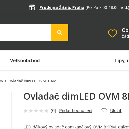
Prodejna Žitná, Praha
(Po-Pá 8:00-18:00
hod.
Ob
žád
Velkoobchod
Tipy, 
ky
>
Ovladač dimLED OVM 8KRM
Ovladač dimLED OVM 
(0)
Přidat hodnocení
Uložit
LED dálkový ovladač osmikanálový OVM 8KRM, dálkové