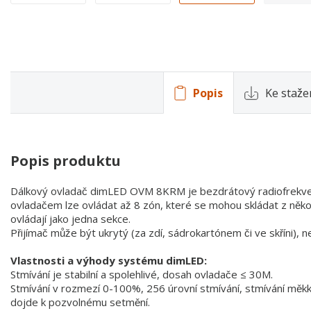
Popis
Ke staže
Popis produktu
Dálkový ovladač dimLED OVM 8KRM je bezdrátový radiofrekvenčn
ovladačem lze ovládat až 8 zón, které se mohou skládat z někol
ovládají jako jedna sekce.
Přijímač může být ukrytý (za zdí, sádrokartónem či ve skříni), n
Vlastnosti a výhody systému dimLED:
Stmívání je stabilní a spolehlivé, dosah ovladače ≤ 30M.
Stmívání v rozmezí 0-100%, 256 úrovní stmívání, stmívání měkké,
dojde k pozvolnému setmění.