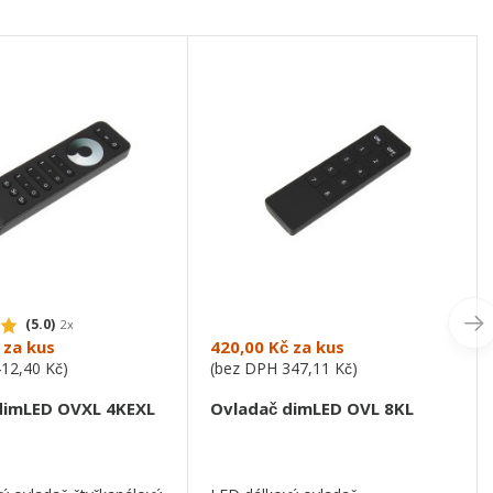
(5.0)
2x
za kus
420,00 Kč
za kus
412,40 Kč
)
(bez DPH
347,11 Kč
)
dimLED OVXL 4KEXL
Ovladač dimLED OVL 8KL