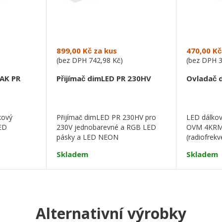
899,00 Kč
za kus
470,00 Kč
(bez DPH
742,98 Kč
)
(bez DPH
AK PR
Přijímač dimLED PR 230HV
Ovladač
kový
Přijímač dimLED PR 230HV pro
LED dálkov
ED
230V jednobarevné a RGB LED
OVM 4KRM,
pásky a LED NEON
(radiofrekv
design a f
Skladem
Skladem
Alternativní výrobky