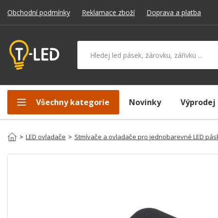
Obchodní podmínky
Reklamace zboží
Doprava a platba
Hledat v produktech
Všechny kategorie
Novinky
Výprodej
>
LED ovladače
>
Stmívače a ovladače pro jednobarevné LED pás