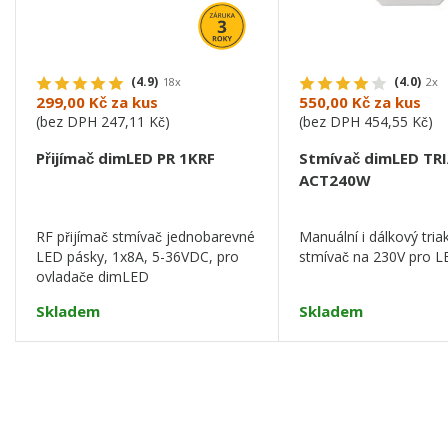
(4.9)
(4.0)
18x
2x
299,00 Kč
za kus
550,00 Kč
za kus
(bez DPH
247,11 Kč
)
(bez DPH
454,55 Kč
)
Přijímač dimLED PR 1KRF
Stmívač dimLED TRI
ACT240W
RF přijímač stmívač jednobarevné
Manuální i dálkový tria
LED pásky, 1x8A, 5-36VDC, pro
stmívač na 230V pro L
ovladače dimLED
Skladem
Skladem