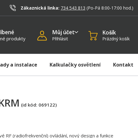
)
Zákaznická linka:
734 543 813
(Po-Pá 8:00-17:00
hod.
)
líbené
Můj účet
Košík
né produkty
Přihlásit
Prázdný košík
rady a instalace
Kalkulačky osvětlení
Kontakt
8KRM
(id kód:
069122
)
 RF (radiofrekvenční) ovládání, nový design a funkce