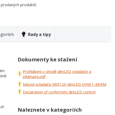
0 prodaných produktů
goriích
Rady a tipy
Dokumenty ke stažení
ním
Prohlášení o shodě dimLED ovladače a
zóně
přijímače.pdf
Návod ovladače 06912X dimLED OVM 1-8KRM
Declaration of conformity dimLED control
utí
Naleznete v kategoriích