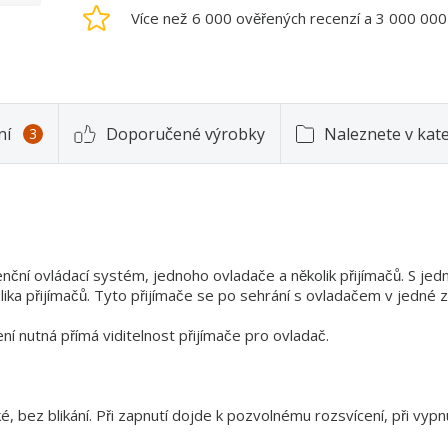
Více než 6 000 ověřených recenzí a 3 000 00
ní
Doporučené výrobky
Naleznete v kate
3
í ovládací systém, jednoho ovladače a několik přijímačů. S jed
ika přijímačů. Tyto přijímače se po sehrání s ovladačem v jedné 
ení nutná přímá viditelnost přijímače pro ovladač.
 bez blikání. Při zapnutí dojde k pozvolnému rozsvícení, při vypn