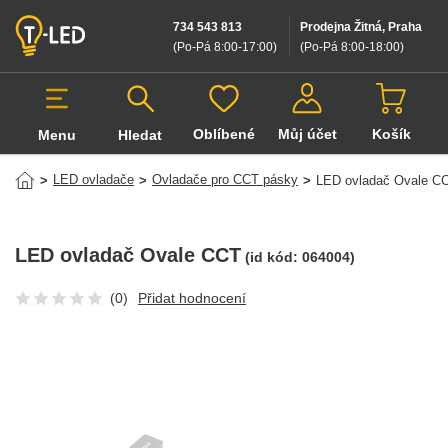
734 543 813
Prodejna Žitná, Praha
(Po-Pá 8:00-17:00
)
(Po-Pá 8:00-18:00
)
Oblíbené
Můj účet
Košík
Menu
Hledat
Hledat v produktech
LED ovladače
Ovladače pro CCT pásky
>
>
>
LED ovladač Ovale C
LED ovladač Ovale CCT
(id kód:
064004
)
(0)
Přidat hodnocení