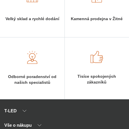
Velký sklad a rychlé dodání
Kamenná prodejna v Žitné
Tisíce spokojených
Odborné poradenství od
zákazníků
našich specialistů
T-LED
Vše o nákupu
O nás