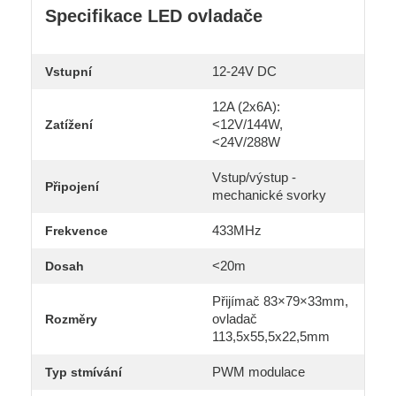
Specifikace LED ovladače
12-24V DC
Vstupní
12A (2x6A):
<12V/144W,
Zatížení
<24V/288W
Vstup/výstup -
Připojení
mechanické svorky
433MHz
Frekvence
<20m
Dosah
Přijímač 83×79×33mm,
ovladač
Rozměry
113,5x55,5x22,5mm
PWM modulace
Typ stmívání