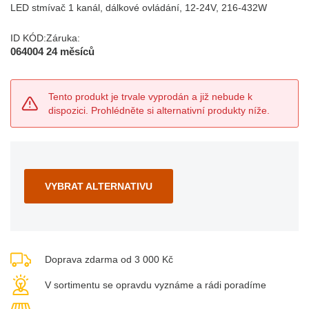
LED stmívač 1 kanál, dálkové ovládání, 12-24V, 216-432W
ID KÓD:
Záruka:
064004
24 měsíců
Tento produkt je trvale vyprodán a již nebude k
dispozici. Prohlédněte si alternativní produkty níže.
VYBRAT ALTERNATIVU
Doprava zdarma od 3 000 Kč
V sortimentu se opravdu vyznáme a rádi poradíme