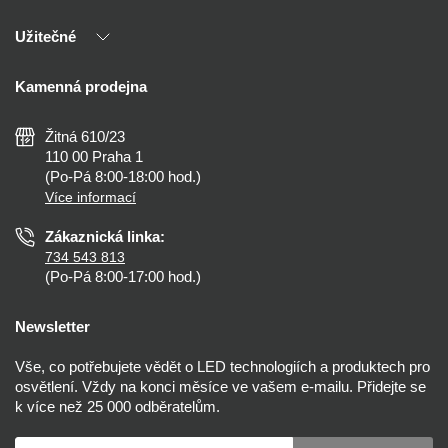
Naši partneři
Užitečné
Výhody T-LED
Kontakty
Doprava a platba
Kalkulačky
Kamenná prodejna
Reklamace a vrácení
Montáž
Tipy, rady a instalace
Všeobecné obchodní podmínky
Nejčastější dotazy
Žitná 610/23
Zásady ochrany soukromí
Než koupíte
110 00 Praha 1
Nastavení cookies
(Po-Pá 8:00-18:00 hod.)
Osvětlení dle místnosti
Více informací
Prohlášení o přístupnosti
Zákaznická linka:
734 543 813
(Po-Pá 8:00-17:00 hod.)
Newsletter
Vše, co potřebujete vědět o LED technologiích a produktech pro
osvětlení. Vždy na konci měsíce ve vašem e-mailu. Přidejte se
k více než 25 000 odběratelům.
Váš e-mail