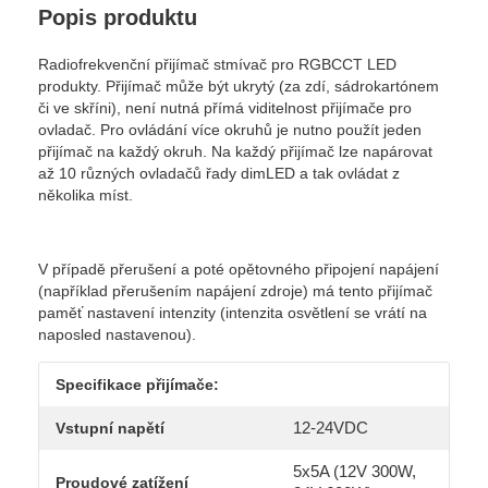
Popis produktu
Radiofrekvenční přijímač stmívač pro RGBCCT LED
produkty. Přijímač může být ukrytý (za zdí, sádrokartónem
či ve skříni), není nutná přímá viditelnost přijímače pro
ovladač.
Pro ovládání více okruhů je nutno použít jeden
přijímač na každý okruh. Na každý přijímač lze napárovat
až 10 různých ovladačů řady dimLED a tak ovládat z
několika míst.
V případě přerušení a poté opětovného připojení napájení
(například přerušením napájení zdroje) má tento přijímač
paměť nastavení intenzity (intenzita osvětlení se vrátí na
naposled nastavenou).
Specifikace přijímače:
12-24VDC
Vstupní napětí
5x5A (12V 300W,
Proudové zatížení