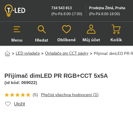
734 543 813
Prodejna Žitná, Praha
(Po-Pá 8:00-17:00
)
(Po-Pá 8:00-18:00
)
Oblíbené
Můj účet
Košík
Menu
Hledat
Hledat v produktech
LED ovladače
Ovladače pro CCT pásky
>
>
>
Přijímač dimLED PR
Přijímač dimLED PR RGB+CCT 5x5A
(id kód:
069022
)
(1)
(5)
Přečíst všechna hodnocení
Uložit