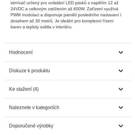
stmívač určený pro ovládání LED pásků s napětím 12 až
24VDC a celkovým zatížením až 600W. Zařízení využívá
PWM modulaci a disponuje pamětí posledního nastavení i
dosahem až 30 metrů. Je ideální pro komplexní řízení
barev a teploty světla v interiéru.
Hodnocení
Diskuze k produktu
Ke stažení (4)
Naleznete v kategoriích
Doporučené výrobky