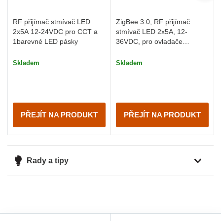
RF přijímač stmívač LED
ZigBee 3.0, RF přijímač
2x5A 12-24VDC pro CCT a
stmívač LED 2x5A, 12-
1barevné LED pásky
36VDC, pro ovladače
dimLED
Skladem
Skladem
PŘEJÍT NA PRODUKT
PŘEJÍT NA PRODUKT
Rady a tipy