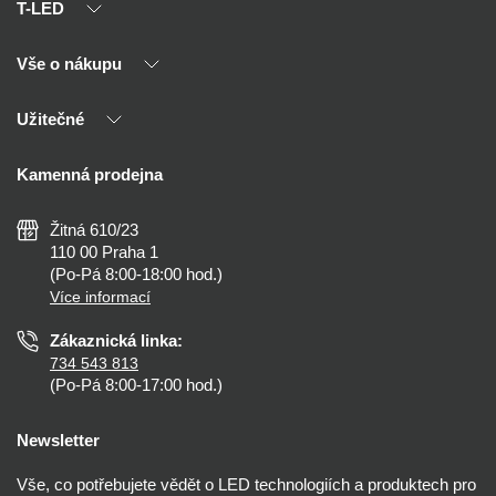
T-LED
Vše o nákupu
O nás
Naši partneři
Užitečné
Výhody T-LED
Kontakty
Doprava a platba
Kalkulačky
Kamenná prodejna
Reklamace a vrácení
Montáž
Tipy, rady a instalace
Všeobecné obchodní podmínky
Nejčastější dotazy
Žitná 610/23
Zásady ochrany soukromí
Než koupíte
110 00 Praha 1
Nastavení cookies
(Po-Pá 8:00-18:00 hod.)
Osvětlení dle místnosti
Více informací
Prohlášení o přístupnosti
Zákaznická linka:
734 543 813
(Po-Pá 8:00-17:00 hod.)
Newsletter
Vše, co potřebujete vědět o LED technologiích a produktech pro