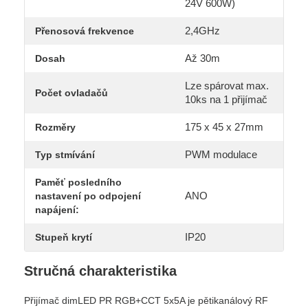
24V 600W)
2,4GHz
Přenosová frekvence
Až 30m
Dosah
Lze spárovat max.
Počet ovladačů
10ks na 1 přijímač
175 x 45 x 27mm
Rozměry
PWM modulace
Typ stmívání
Paměť posledního
ANO
nastavení po odpojení
napájení:
IP20
Stupeň krytí
Stručná charakteristika
Přijímač dimLED PR RGB+CCT 5x5A je pětikanálový RF