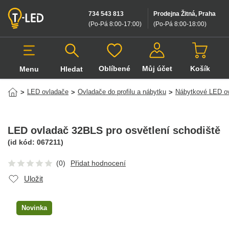
734 543 813
Prodejna Žitná, Praha
(Po-Pá 8:00-17:00
)
(Po-Pá 8:00-18:00
)
Oblíbené
Můj účet
Košík
Menu
Hledat
Hledat v produktech
LED ovladače
Ovladače do profilu a nábytku
Nábytkové LED o
>
>
>
LED ovladač 32BLS pro osvětlení schodiště
(id kód:
067211
)
(0)
Přidat hodnocení
Uložit
Novinka