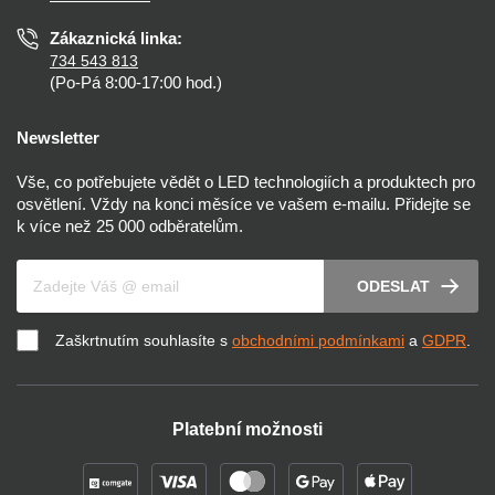
Prohlášení o přístupnosti
Zákaznická linka:
734 543 813
(Po-Pá 8:00-17:00 hod.)
Newsletter
Vše, co potřebujete vědět o LED technologiích a produktech pro
osvětlení. Vždy na konci měsíce ve vašem e-mailu. Přidejte se
k více než 25 000 odběratelům.
Váš e-mail
ODESLAT
Zaškrtnutím souhlasíte s
obchodními podmínkami
a
GDPR
.
Platební možnosti