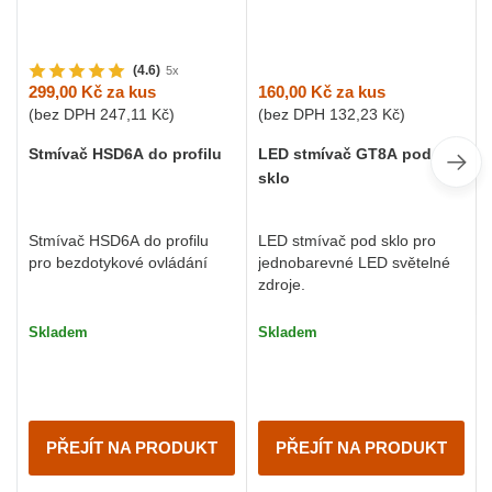
(4.6)
5x
160,00 Kč
za kus
299,00 Kč
za kus
(bez DPH
132,23 Kč
)
(bez DPH
247,11 Kč
)
LED stmívač GT8A pod
Stmívač HSD6A do profilu
sklo
LED stmívač pod sklo pro
Stmívač HSD6A do profilu
jednobarevné LED světelné
pro bezdotykové ovládání
zdroje.
Skladem
Skladem
PŘEJÍT NA PRODUKT
PŘEJÍT NA PRODUKT