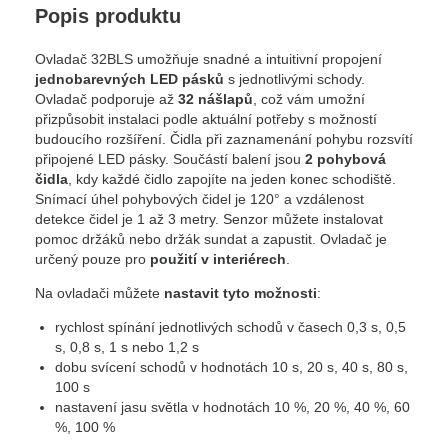
Popis produktu
Ovladač 32BLS umožňuje snadné a intuitivní propojení
jednobarevných LED pásků
s jednotlivými schody.
Ovladač podporuje až
32 nášlapů
, což vám umožní
přizpůsobit instalaci podle aktuální potřeby s možností
budoucího rozšíření. Čidla při zaznamenání pohybu rozsvítí
připojené LED pásky. Součástí balení jsou
2 pohybová
čidla
, kdy každé čidlo zapojíte na jeden konec schodiště.
Snímací úhel pohybových čidel je 120° a vzdálenost
detekce čidel je 1 až 3 metry. Senzor můžete instalovat
pomoc držáků nebo držák sundat a zapustit. Ovladač je
určený pouze pro
použití v interiérech
.
Na ovladači můžete
nastavit tyto možnosti
:
rychlost spínání jednotlivých schodů v časech 0,3 s, 0,5
s, 0,8 s, 1 s nebo 1,2 s
dobu svícení schodů v hodnotách 10 s, 20 s, 40 s, 80 s,
100 s
nastavení jasu světla v hodnotách 10 %, 20 %, 40 %, 60
%, 100 %