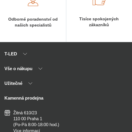
Tisíce spokojených
Odborné poradenství od
zákazníků
našich specialistů
T-LED
Vše o nákupu
O nás
Naši partneři
Užitečné
Výhody T-LED
Kontakty
Doprava a platba
Kalkulačky
Kamenná prodejna
Reklamace a vrácení
Montáž
Tipy, rady a instalace
Všeobecné obchodní podmínky
Nejčastější dotazy
Žitná 610/23
Zásady ochrany soukromí
Než koupíte
110 00 Praha 1
Nastavení cookies
(Po-Pá 8:00-18:00 hod.)
Osvětlení dle místnosti
Více informací