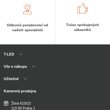
Tisíce spokojených
Odborné poradenství od
zákazníků
našich specialistů
T-LED
Vše o nákupu
O nás
Naši partneři
Užitečné
Výhody T-LED
Kontakty
Doprava a platba
Kalkulačky
Kamenná prodejna
Reklamace a vrácení
Montáž
Tipy, rady a instalace
Všeobecné obchodní podmínky
Nejčastější dotazy
Žitná 610/23
Zásady ochrany soukromí
Než koupíte
110 00 Praha 1