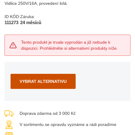
Vidlice 250V/16A, provedení bílá.
ID KÓD:
Záruka:
111273
24 měsíců
Tento produkt je trvale vyprodán a již nebude k
dispozici. Prohlédněte si alternativní produkty níže.
VYBRAT ALTERNATIVU
Doprava zdarma od 3 000 Kč
V sortimentu se opravdu vyznáme a rádi poradíme