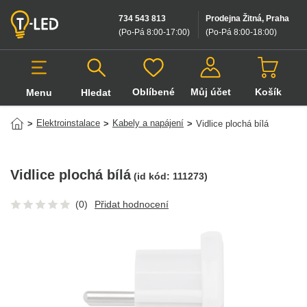
734 543 813
Prodejna Žitná, Praha
(Po-Pá 8:00-17:00
)
(Po-Pá 8:00-18:00
)
Oblíbené
Můj účet
Košík
Menu
Hledat
Hledat v produktech
Elektroinstalace
Kabely a napájení
>
>
>
Vidlice plochá bílá
Vidlice plochá bílá
(id kód:
111273
)
(0)
Přidat hodnocení