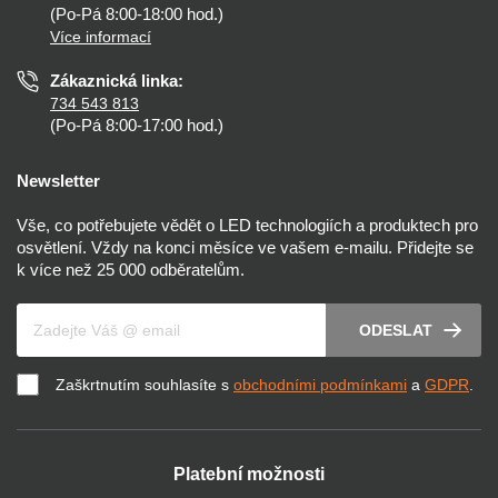
Nastavení cookies
(Po-Pá 8:00-18:00 hod.)
Osvětlení dle místnosti
Více informací
Prohlášení o přístupnosti
Zákaznická linka:
734 543 813
(Po-Pá 8:00-17:00 hod.)
Newsletter
Vše, co potřebujete vědět o LED technologiích a produktech pro
osvětlení. Vždy na konci měsíce ve vašem e-mailu. Přidejte se
k více než 25 000 odběratelům.
Váš e-mail
ODESLAT
Zaškrtnutím souhlasíte s
obchodními podmínkami
a
GDPR
.
Platební možnosti