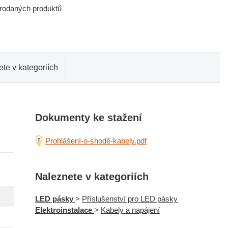
prodaných produktů
te v kategoriích
Dokumenty ke stažení
Prohlášení-o-shodě-kabely.pdf
Naleznete v kategoriích
LED pásky
>
Příslušenství pro LED pásky
Elektroinstalace
>
Kabely a napájení