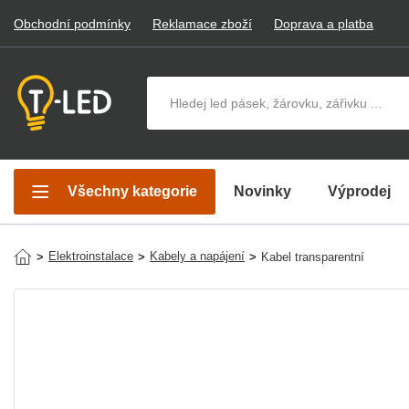
Obchodní podmínky
Reklamace zboží
Doprava a platba
Hledat v produktech
Všechny kategorie
Novinky
Výprodej
Elektroinstalace
Kabely a napájení
>
>
>
Kabel transparentní