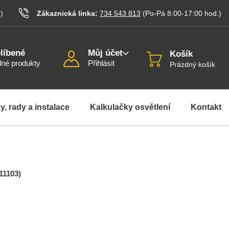
.
)
Zákaznická linka:
734 543 813
(Po-Pá 8:00-17:00
hod.
)
líbené
Můj účet
Košík
né produkty
Přihlásit
Prázdný košík
y, rady a instalace
Kalkulačky osvětlení
Kontakt
11103
)