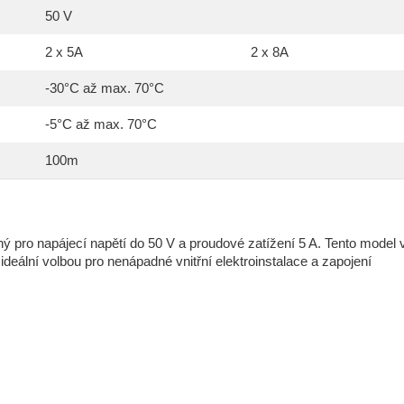
50 V
2 x 5A
2 x 8A
-30°C až max. 70°C
-5°C až max. 70°C
100m
ný pro napájecí napětí do 50 V a proudové zatížení 5 A. Tento model 
deální volbou pro nenápadné vnitřní elektroinstalace a zapojení