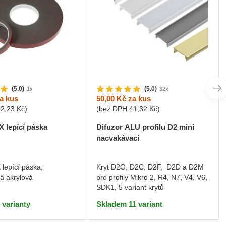
(5.0)
(5.0)
1x
32x
a kus
50,00 Kč
za kus
32,23 Kč
)
(bez DPH
41,32 Kč
)
 lepící páska
Difuzor ALU profilu D2 mini
nacvakávací
lepící páska,
Kryt D2O, D2C, D2F, D2D a D2M
á akrylová
pro profily Mikro 2, R4, N7, V4, V6,
SDK1, 5 variant krytů
 varianty
Skladem 11 variant