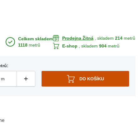
Prodejna Žitná
, skladem
214
metrů
Celkem skladem
1118
metrů
E-shop
, skladem
904
metrů
trů:
me