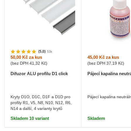
(5.0)
53x
45,00 Kč
za kus
50,00 Kč
za kus
(bez DPH
37,19 Kč
)
(bez DPH
41,32 Kč
)
Pájecí kapalina neutr
Difuzor ALU profilu D1 click
Pájecí kapalina neutrál
Kryty D1O, D1C, D1F a D1D pro
profily R1, V5, N8, N10, N12, R6,
N14 a další, 4 varianty krytů
Skladem
Skladem 10 variant