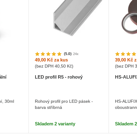
(5.0)
24x
49,00 Kč
za kus
39,00 Kč
z
(bez DPH
40,50 Kč
)
(bez DPH
ální
LED profil R5 - rohový
HS-ALUFIX
ní, 30ml
Rohový profil pro LED pásek -
HS-ALUFIX 
barva stříbrná
oboustrann
Skladem 2 varianty
Skladem 2