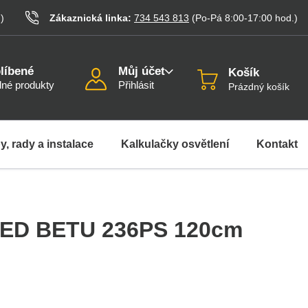
.
)
Zákaznická linka:
734 543 813
(Po-Pá 8:00-17:00
hod.
)
líbené
Můj účet
Košík
né produkty
Přihlásit
Prázdný košík
y, rady a instalace
Kalkulačky osvětlení
Kontakt
o LED BETU 236PS 120cm