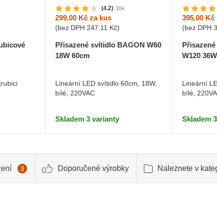
(4.2)
10x
299,00 Kč
za kus
395,00 Kč
(bez DPH
247,11 Kč
)
(bez DPH
ubicové
Přisazené svítidlo BAGON W60
Přisazené
18W 60cm
W120 36W
rubici
Lineární LED svítidlo 60cm, 18W,
Lineární L
bílé, 220VAC
bílé, 220V
Skladem 3 varianty
Skladem 3
žení
Doporučené výrobky
Naleznete v kateg
3