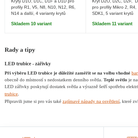
Kryty D1O, D1C, D1F a D1D pro
Kryt D2O, D2C, D2F, 
profily R1, V5, N8, N10, N12, R6,
pro profily Mikro 2, R4,
N14 a další, 4 varianty krytů
SDK1, 5 variant krytů
Skladem 10 variant
Skladem 11 variant
Rady a tipy
LED trubice - zářivky
Při výběru LED trubice je důležité zaměřit se na volbu vhodné
bar
obecně do místností s nedostatkem denního světla.
Teplé světlo
je na
LED zářivky poskytují dostatek světla a výrazně šetří spotřebu elektr
trubice
.
Připravili jsme si pro vás také
zajímavé nápady na osvětlení
, které z