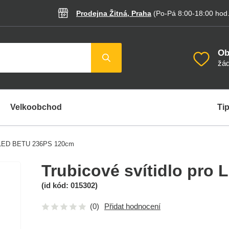
Prodejna Žitná, Praha
(Po-Pá 8:00-18:00
hod
Ob
žád
Velkoobchod
Tip
ro LED BETU 236PS 120cm
Trubicové svítidlo pr
(id kód:
015302
)
(0)
Přidat hodnocení