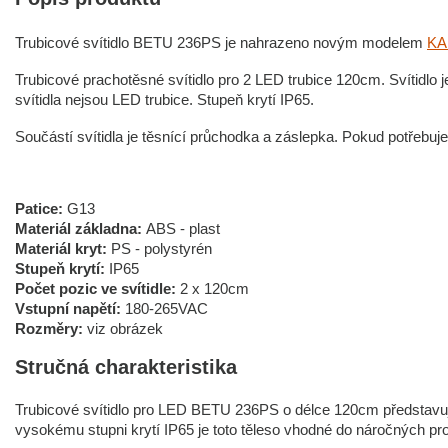
Trubicové svítidlo BETU 236PS je nahrazeno novým modelem
KA
Trubicové prachotěsné svítidlo pro 2 LED trubice 120cm. Svítidlo
svítidla nejsou LED trubice. Stupeň krytí IP65.
Součástí svítidla je těsnící průchodka a záslepka. Pokud potřebuje
Patice:
G13
Materiál základna:
ABS
- plast
Materiál kryt:
PS - polystyrén
Stupeň krytí:
IP65
Počet pozic ve svítidle:
2 x 120cm
Vstupní napětí:
180-265VAC
Rozměry:
viz obrázek
Stručná charakteristika
Trubicové svítidlo pro LED BETU 236PS o délce 120cm představuje
vysokému stupni krytí IP65 je toto těleso vhodné do náročných pro