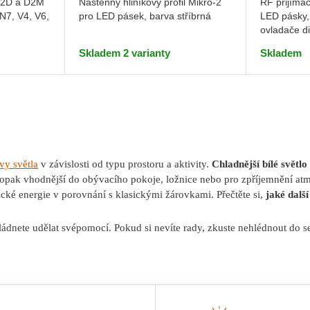
D2D a D2M
Nástěnný hliníkový profil Mikro-2
RF přijíma
 N7, V4, V6,
pro LED pásek, barva stříbrná
LED pásky,
ovladače 
Skladem 2 varianty
Skladem
vy světla
v závislosti od typu prostoru a aktivity.
Chladnější bílé světlo
opak vhodnější do obývacího pokoje, ložnice nebo pro zpříjemnění atm
ické energie v porovnání s klasickými žárovkami. Přečtěte si,
jaké dalš
vládnete udělat svépomocí. Pokud si nevíte rady, zkuste nehlédnout do 