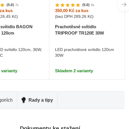
(5.0)
(5.0)
7x
5x
za kus
350,00 Kč
za kus
326,45 Kč
)
(bez DPH
289,26 Kč
)
 svítidlo BAGON
Prachotěsné svítidlo
 120cm
TRIPROOF TR120E 30W
ED svítidlo 120cm, 36W,
LED prachotěsné svítidlo 120cm
AC
30W
 varianty
Skladem 2 varianty
oriích
Rady a tipy
Dokumenty ke stažení