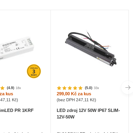
(4.9)
(5.0)
18x
33x
za kus
299,00 Kč
za kus
247,11 Kč
)
(bez DPH
247,11 Kč
)
 dimLED PR 1KRF
LED zdroj 12V 50W IP67 SLIM-
12V-50W