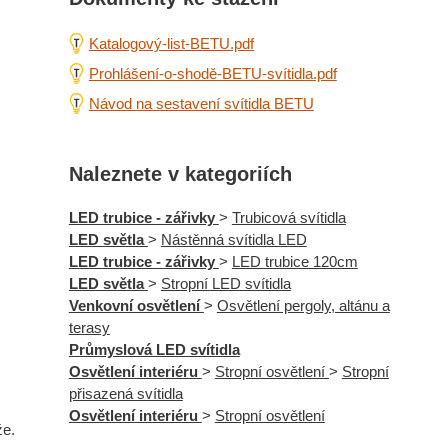
Katalogový-list-BETU.pdf
Prohlášení-o-shodě-BETU-svítidla.pdf
Návod na sestavení svítidla BETU
Naleznete v kategoriích
LED trubice - zářivky
>
Trubicová svítidla
LED světla
>
Nástěnná svítidla LED
LED trubice - zářivky
>
LED trubice 120cm
LED světla
>
Stropní LED svítidla
Venkovní osvětlení
>
Osvětlení pergoly, altánu a
terasy
Průmyslová LED svítidla
Osvětlení interiéru
>
Stropní osvětlení
>
Stropní
přisazená svítidla
Osvětlení interiéru
>
Stropní osvětlení
že.