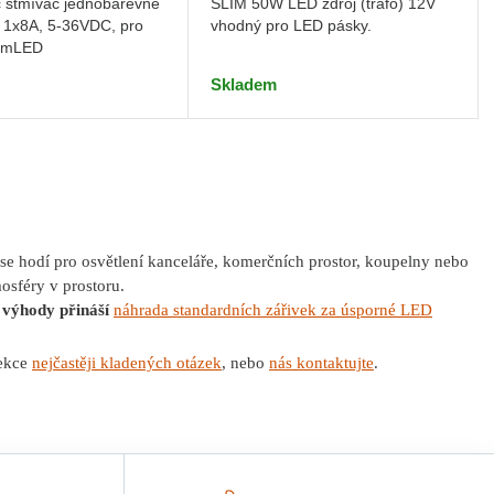
č stmívač jednobarevné
SLIM 50W LED zdroj (trafo) 12V
 1x8A, 5-36VDC, pro
vhodný pro LED pásky.
dimLED
Skladem
se hodí pro osvětlení kanceláře, komerčních prostor, koupelny nebo
osféry v prostoru.
í výhody přináší
náhrada standardních zářivek za úsporné LED
sekce
nejčastěji kladených otázek
, nebo
nás kontaktujte
.