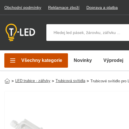
Obchodní podmínky
Reklamace zboží
Doprava a platba
Hledat v produktech
Všechny kategorie
Novinky
Výprodej
LED trubice - zářivky
Trubicová svítidla
>
>
>
Trubicové svítidlo p